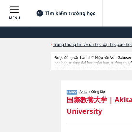
Tìm kiếm trường học
MENU
Trang thông tin về du học đại học,cao học
Được đồng vận hành bởi Hiệp hội Asia Gakusei
cao học, trường đại học ngắn hạn, trường chuy
Tại đây có đăng các thông tin chi tiết về Akita
Language, thông tin về từng khoa nghiên cứu, thô
Akita
/ Công lập
国際教養大学
|
Akita
University