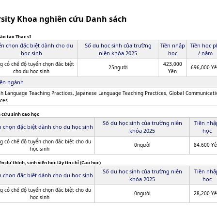
ersity Khoa nghiên cứu Danh sách
ào tạo Thạc sĩ
ển chọn đặc biệt dành cho du
Số du học sinh của trường
Tiền nhập
Tiền học p
học sinh
niên khóa 2025
học
/ năm
g có chế độ tuyển chọn đăc biệt
423,000
25người
696,000 Y
cho du học sinh
Yên
ên ngành
sh Language Teaching Practices, Japanese Language Teaching Practices, Global Communicati
ices
 cứu sinh cao học
Số du học sinh của trường niên
Tiền nhậ
 chọn đặc biệt dành cho du học sinh
khóa 2025
học
g có chế độ tuyển chọn đăc biệt cho du
0người
84,600 Y
học sinh
ên dự thính, sinh viên học lấy tín chỉ (Cao học)
Số du học sinh của trường niên
Tiền nhậ
 chọn đặc biệt dành cho du học sinh
khóa 2025
học
g có chế độ tuyển chọn đăc biệt cho du
0người
28,200 Y
học sinh