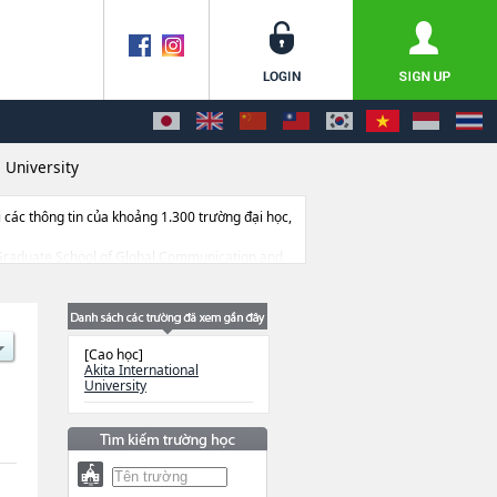
l University
ác thông tin của khoảng 1.300 trường đại học,
các Graduate School of Global Communication and
ở trang thiết bị, hướng dẫn địa điểm v.v...
[Cao học]
Akita International
University