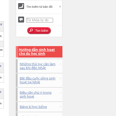
Tìm kiếm từ bản đồ
hí
ên
Hướng dẫn sinh hoạt
on
cho du học sinh
Những thủ tục cần làm
p
sau khi đến Nhật
ên
Bắt đầu cuộc sống sinh
hoạt tại Nhật
p
Điều cần chú ý trong
sinh hoạt
ên
Đăng kí học bổng