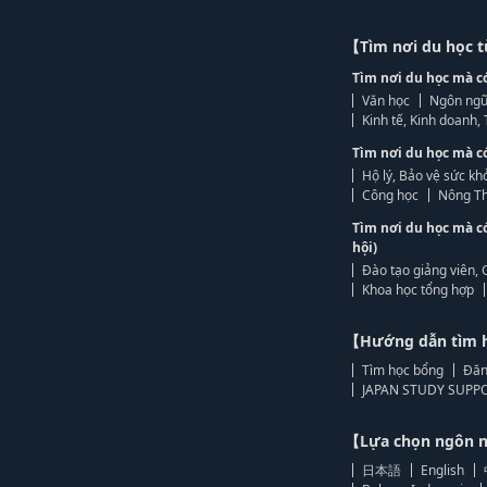
【Tìm nơi du học 
Tìm nơi du học mà c
Văn học
Ngôn ngữ
Kinh tế, Kinh doanh
Tìm nơi du học mà c
Hộ lý, Bảo vệ sức kh
Công học
Nông Th
Tìm nơi du học mà c
hội)
Đào tạo giảng viên, 
Khoa học tổng hợp
【Hướng dẫn tìm 
Tìm học bổng
Đăn
JAPAN STUDY SUPPO
【Lựa chọn ngôn
日本語
English