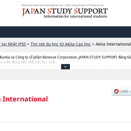
Akita International University(Cao học) | JPSS, trang chuyên về thông tin du ...
 tại Nhật JPSS
>
Tìm nơi du học từ Akita Cao học
>
Akita Internationa
 Bunka và Công ty cổ phần Benesse Corporation, JAPAN STUDY SUPPORT đăng tải c
ên môn đang tiếp nhận du học sinh.
 International University, và thông tin cần thiết dành cho du học sinh, như là về 
ng tin liên quan đến thi tuyển như số lượng tuyển sinh, số lượng trúng tuyển, cở s
 International