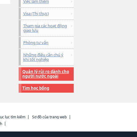
Việc làm thêm
Visa (Thị thực)
Tham gia các hoạt động
giao lưu
Phòng tư vấn
Những điều cần chú ý
khi tốt nghiệp
Quản lý rủi ro dành cho
người nước ngoài
Tìm học bổng
ục lục tìm kiếm
Sơ đồ của trang web
ch