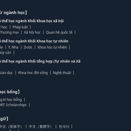
từ ngành học】
ó thể học ngành Khối Khoa học xã hội
 học
Pháp luật
, Thương mại
Xã hội học
Quan hệ quốc tế
ó thể học ngành Khối Khoa học tự nhiên
ỏe
Y, Nha
Dược
Khoa học tự nhiên
ủy sản
ó thể học ngành Khối tổng hợp (Tự nhiên và Xã
Giáo dục
Khoa học đời sống
Nghệ thuật
học bổng】
g kí học bổng
RT Scholarships
 ngữ】
中文（简体字）
中文（繁體字）
한국어