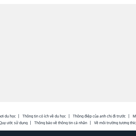
ơi du học
Thông tin có ích về du học
Thông điệp của anh chị đi trước
M
Quy ước sử dụng
Thông báo về thông tin cá nhân
Về môi trường tương thí