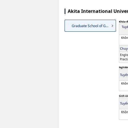
Akita International Univ
Khóa đ
Graduate School of Global Com...
Tuy
Khôn
Chuy
Engli
Pract
Nghiên
Tuyển
Khôn
Sinh vi
Tuyển
Khôn