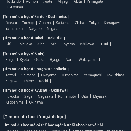
Hokkaido
Aomori
Iwate
Miyagi
Akita
Yamagata
Fukushima
[Tìm nơi du học ở Kanto・Koshinetsu]
Ibaraki
Tochigi
Gunma
Saitama
Chiba
Tokyo
Kanagawa
Yamanashi
Nagano
Niigata
[Tìm nơi du học ở Tokai ・Hokuriku]
Gifu
Shizuoka
Aichi
Mie
Toyama
Ishikawa
Fukui
[Tìm nơi du học ở Kinki]
Shiga
Kyoto
Osaka
Hyogo
Nara
Wakayama
[Tìm nơi du học ở Chugoku・Shikoku]
Tottori
Shimane
Okayama
Hiroshima
Yamaguchi
Tokushima
Kagawa
Ehime
Kochi
[Tìm nơi du học ở Kyushu・Okinawa]
Fukuoka
Saga
Nagasaki
Kumamoto
Oita
Miyazaki
Kagoshima
Okinawa
【Tìm nơi du học từ ngành học】
Tìm nơi du học mà có thể học ngành Khối Khoa học xã hội