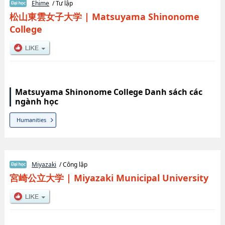
Ehime
/ Tư lập
松山東雲女子大学
|
Matsuyama Shinonome
College
Matsuyama Shinonome College Danh sách các
ngành học
Humanities
Miyazaki
/ Công lập
宮崎公立大学
|
Miyazaki Municipal University