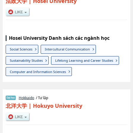
法政大学
|
Hosei University
Hosei University Danh sách các ngành học
Social Sciences
Intercultural Communication
Sustainability Studies
Lifelong Learning and Career Studies
Computer and Information Sciences
Hokkaido
/ Tư lập
北洋大学
|
Hokuyo University