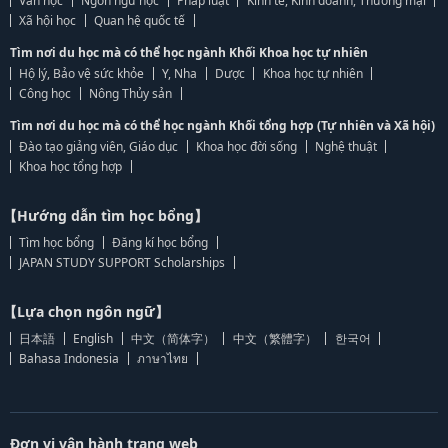
Văn học
Ngôn ngữ học
Pháp luật
Kinh tế, Kinh doanh, Thương mại
Xã hội học
Quan hệ quốc tế
Tìm nơi du học mà có thể học ngành Khối Khoa học tự nhiên
Hộ lý, Bảo vệ sức khỏe
Y, Nha
Dược
Khoa học tự nhiên
Công học
Nông Thủy sản
Tìm nơi du học mà có thể học ngành Khối tổng hợp (Tự nhiên và Xã hội)
Đào tạo giảng viên, Giáo dục
Khoa học đời sống
Nghệ thuật
Khoa học tổng hợp
【Hướng dẫn tìm học bổng】
Tìm học bổng
Đăng kí học bổng
JAPAN STUDY SUPPORT Scholarships
【Lựa chọn ngôn ngữ】
日本語
English
中文（简体字）
中文（繁體字）
한국어
Bahasa Indonesia
ภาษาไทย
Đơn vị vận hành trang web