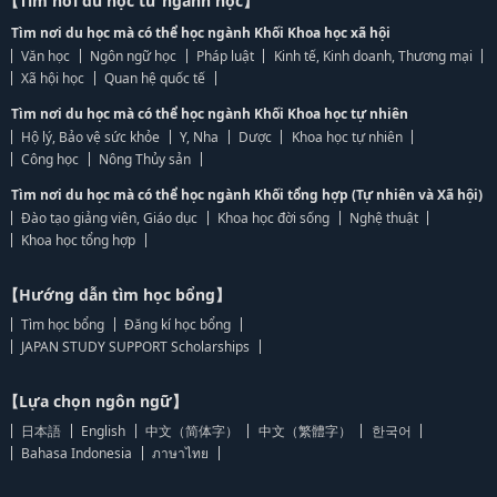
【Tìm nơi du học từ ngành học】
Tìm nơi du học mà có thể học ngành Khối Khoa học xã hội
Văn học
Ngôn ngữ học
Pháp luật
Kinh tế, Kinh doanh, Thương mại
Xã hội học
Quan hệ quốc tế
Tìm nơi du học mà có thể học ngành Khối Khoa học tự nhiên
Hộ lý, Bảo vệ sức khỏe
Y, Nha
Dược
Khoa học tự nhiên
Công học
Nông Thủy sản
Tìm nơi du học mà có thể học ngành Khối tổng hợp (Tự nhiên và Xã hội)
Đào tạo giảng viên, Giáo dục
Khoa học đời sống
Nghệ thuật
Khoa học tổng hợp
【Hướng dẫn tìm học bổng】
Tìm học bổng
Đăng kí học bổng
JAPAN STUDY SUPPORT Scholarships
【Lựa chọn ngôn ngữ】
日本語
English
中文（简体字）
中文（繁體字）
한국어
Bahasa Indonesia
ภาษาไทย