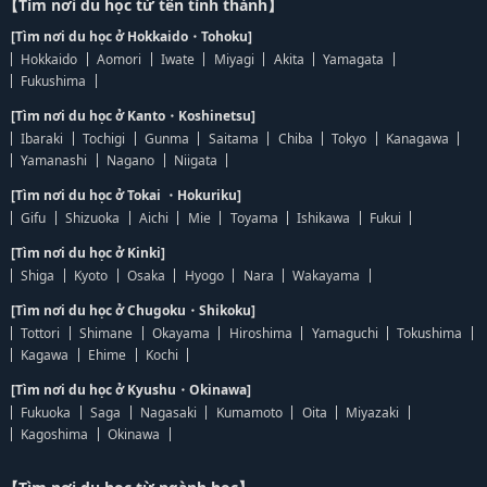
【Tìm nơi du học từ tên tỉnh thành】
[Tìm nơi du học ở Hokkaido・Tohoku]
Hokkaido
Aomori
Iwate
Miyagi
Akita
Yamagata
Fukushima
[Tìm nơi du học ở Kanto・Koshinetsu]
Ibaraki
Tochigi
Gunma
Saitama
Chiba
Tokyo
Kanagawa
Yamanashi
Nagano
Niigata
[Tìm nơi du học ở Tokai ・Hokuriku]
Gifu
Shizuoka
Aichi
Mie
Toyama
Ishikawa
Fukui
[Tìm nơi du học ở Kinki]
Shiga
Kyoto
Osaka
Hyogo
Nara
Wakayama
[Tìm nơi du học ở Chugoku・Shikoku]
Tottori
Shimane
Okayama
Hiroshima
Yamaguchi
Tokushima
Kagawa
Ehime
Kochi
[Tìm nơi du học ở Kyushu・Okinawa]
Fukuoka
Saga
Nagasaki
Kumamoto
Oita
Miyazaki
Kagoshima
Okinawa