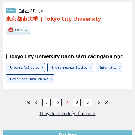
Tokyo
/ Tư lập
東京都市大学
|
Tokyo City University
Tokyo City University Danh sách các ngành học
Urban Life Studies
Environmental Studies
Infomatics
Design and Data Science
5
6
7
8
9
Thay đổi điều kiện tìm kiếm