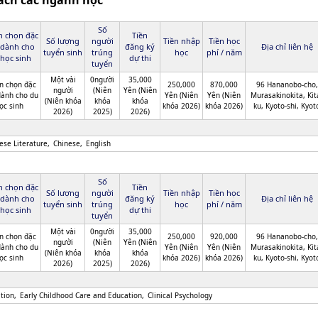
ách các ngành học
Số
n chọn đặc
Tiền
Số lượng
người
Tiền nhập
Tiền học
 dành cho
đăng ký
Địa chỉ liên hệ
tuyển sinh
trúng
học
phí / năm
học sinh
dự thi
tuyển
Một vài
0người
35,000
n chọn đặc
250,000
870,000
96 Hananobo-cho,
người
(Niên
Yên (Niên
dành cho du
Yên (Niên
Yên (Niên
Murasakinokita, Kit
(Niên khóa
khóa
khóa
ọc sinh
khóa 2026)
khóa 2026)
ku, Kyoto-shi, Kyot
2026)
2025)
2026)
ese Literature
Chinese
English
Số
n chọn đặc
Tiền
Số lượng
người
Tiền nhập
Tiền học
 dành cho
đăng ký
Địa chỉ liên hệ
tuyển sinh
trúng
học
phí / năm
học sinh
dự thi
tuyển
Một vài
0người
35,000
n chọn đặc
250,000
920,000
96 Hananobo-cho,
người
(Niên
Yên (Niên
dành cho du
Yên (Niên
Yên (Niên
Murasakinokita, Kit
(Niên khóa
khóa
khóa
ọc sinh
khóa 2026)
khóa 2026)
ku, Kyoto-shi, Kyot
2026)
2025)
2026)
tion
Early Childhood Care and Education
Clinical Psychology