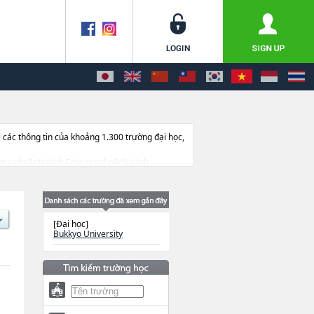
ác thông tin của khoảng 1.300 trường đại học,
LiteraturehoặcNgành EducationhoặcNgành
 thi tuyển như số lượng tuyển sinh, số lượng
[Đại học]
Bukkyo University