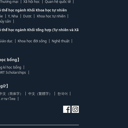
, Thương mại
Xã hội học
Quan hệ quốc tế
ó thể học ngành Khối Khoa học tự nhiên
ỏe
Y, Nha
Dược
Khoa học tự nhiên
ủy sản
ó thể học ngành Khối tổng hợp (Tự nhiên và Xã
Giáo dục
Khoa học đời sống
Nghệ thuật
học bổng】
g kí học bổng
RT Scholarships
 ngữ】
中文（简体字）
中文（繁體字）
한국어
ภาษาไทย