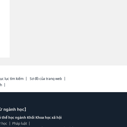
ục lục tìm kiếm
Sơ đồ của trang web
ch
từ ngành học】
ó thể học ngành Khối Khoa học xã hội
 học
Pháp luật