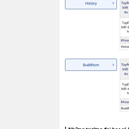
Tuyể
History
biệt
du 
Tuyể
biệt 
h
Khoa
Histo
Tuyể
Buddhism
biệt
du 
Tuyể
biệt 
h
Khoa
Budd