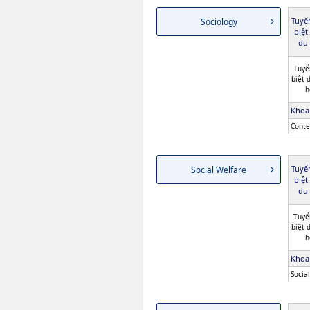
Tuyể
Sociology
biệt
du 
Tuyể
biệt 
h
Khoa
Conte
Tuyể
Social Welfare
biệt
du 
Tuyể
biệt 
h
Khoa
Socia