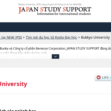
Bukkyo University | JPSS, trang chuyên về thông tin du học Nhật Bản
 tại Nhật JPSS
>
Tìm nơi du học từ Kyoto Đại học
>
Bukkyo University
 Bunka và Công ty cổ phần Benesse Corporation, JAPAN STUDY SUPPORT đăng tải c
ên môn đang tiếp nhận du học sinh.
yo University, và thông tin cần thiết dành cho du học sinh, như là về các Ngành 
storyhoặcNgành Buddhism, thông tin về từng ngành học, thông tin liên quan đến
điểm v.v...
niversity