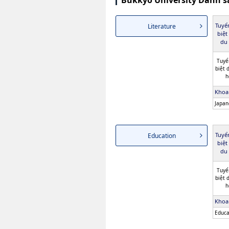
Bukkyo University Danh s
Tuyể
Literature
biệt
du 
Tuyể
biệt 
h
Khoa
Japan
Tuyể
Education
biệt
du 
Tuyể
biệt 
h
Khoa
Educa