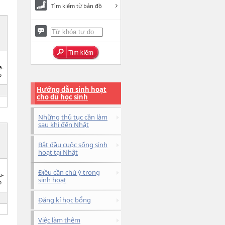
Tìm kiếm từ bản đồ
a-
o
Hướng dẫn sinh hoạt
cho du học sinh
Những thủ tục cần làm
sau khi đến Nhật
Bắt đầu cuộc sống sinh
hoạt tại Nhật
Điều cần chú ý trong
a-
sinh hoạt
o
Đăng kí học bổng
Việc làm thêm