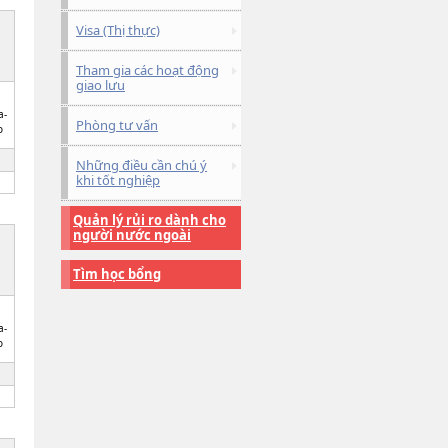
Visa (Thị thực)
Tham gia các hoạt động
giao lưu
a-
Phòng tư vấn
o
Những điều cần chú ý
khi tốt nghiệp
Quản lý rủi ro dành cho
người nước ngoài
Tìm học bổng
a-
o