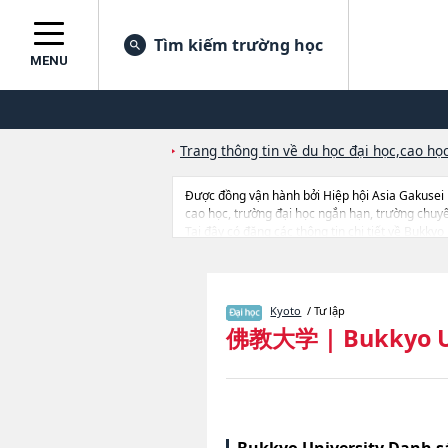
Tìm kiếm trường học
MENU
Trang thông tin về du học đại học,cao học
Được đồng vận hành bởi Hiệp hội Asia Gakusei
cao học, trường đại học ngắn hạn, trường chuy
Tại đây có đăng các thông tin chi tiết về Bukk
SociologyhoặcNgành Social WelfarehoặcNgành Hi
trúng tuyển, cở sở trang thiết bị, hướng dẫn địa 
Kyoto
/ Tư lập
佛教大学
|
Bukkyo U