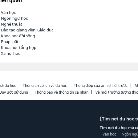
liên quan
h Văn học
h Ngôn ngữ học
h Nghệ thuật
 Đào tạo giảng viên, Giáo dục
 Khoa học đời sống
 Pháp luật
h Khoa học tổng hợp
 Xã hội học
ơi du học
Thông tin có ích về du học
Thông điệp của anh chị đi trước
M
Quy ước sử dụng
Thông báo về thông tin cá nhân
Về môi trường tương thí
【Tìm nơi du học 
Tìm nơi du học mà c
Văn học
Ngôn ngữ