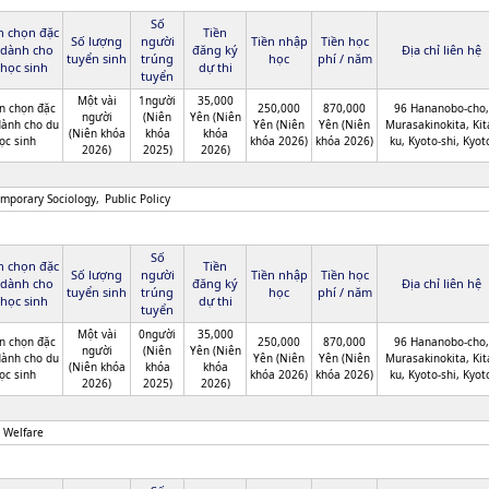
Số
n chọn đặc
Tiền
Số lượng
người
Tiền nhập
Tiền học
 dành cho
đăng ký
Địa chỉ liên hệ
tuyển sinh
trúng
học
phí / năm
học sinh
dự thi
tuyển
Một vài
1người
35,000
n chọn đặc
250,000
870,000
96 Hananobo-cho,
người
(Niên
Yên (Niên
dành cho du
Yên (Niên
Yên (Niên
Murasakinokita, Kit
(Niên khóa
khóa
khóa
ọc sinh
khóa 2026)
khóa 2026)
ku, Kyoto-shi, Kyot
2026)
2025)
2026)
mporary Sociology
Public Policy
Số
n chọn đặc
Tiền
Số lượng
người
Tiền nhập
Tiền học
 dành cho
đăng ký
Địa chỉ liên hệ
tuyển sinh
trúng
học
phí / năm
học sinh
dự thi
tuyển
Một vài
0người
35,000
n chọn đặc
250,000
870,000
96 Hananobo-cho,
người
(Niên
Yên (Niên
dành cho du
Yên (Niên
Yên (Niên
Murasakinokita, Kit
(Niên khóa
khóa
khóa
ọc sinh
khóa 2026)
khóa 2026)
ku, Kyoto-shi, Kyot
2026)
2025)
2026)
l Welfare