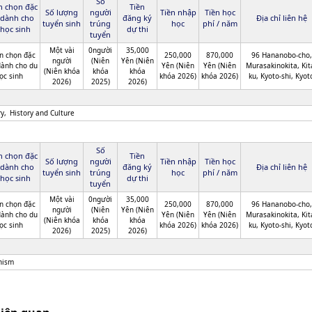
Số
n chọn đặc
Tiền
Số lượng
người
Tiền nhập
Tiền học
 dành cho
đăng ký
Địa chỉ liên hệ
tuyển sinh
trúng
học
phí / năm
học sinh
dự thi
tuyển
Một vài
0người
35,000
n chọn đặc
250,000
870,000
96 Hananobo-cho,
người
(Niên
Yên (Niên
dành cho du
Yên (Niên
Yên (Niên
Murasakinokita, Kit
(Niên khóa
khóa
khóa
ọc sinh
khóa 2026)
khóa 2026)
ku, Kyoto-shi, Kyot
2026)
2025)
2026)
ry
History and Culture
Số
n chọn đặc
Tiền
Số lượng
người
Tiền nhập
Tiền học
 dành cho
đăng ký
Địa chỉ liên hệ
tuyển sinh
trúng
học
phí / năm
học sinh
dự thi
tuyển
Một vài
0người
35,000
n chọn đặc
250,000
870,000
96 Hananobo-cho,
người
(Niên
Yên (Niên
dành cho du
Yên (Niên
Yên (Niên
Murasakinokita, Kit
(Niên khóa
khóa
khóa
ọc sinh
khóa 2026)
khóa 2026)
ku, Kyoto-shi, Kyot
2026)
2025)
2026)
hism