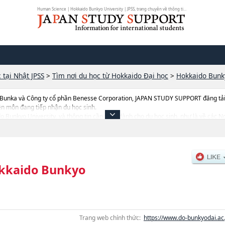
Human Science | Hokkaido Bunkyo University | JPSS, trang chuyên về thông tin ...
 tại Nhật JPSS
>
Tìm nơi du học từ Hokkaido Đại học
>
Hokkaido Bunk
 Bunka và Công ty cổ phần Benesse Corporation, JAPAN STUDY SUPPORT đăng tải c
ên môn đang tiếp nhận du học sinh.
ido Bunkyo University, và thông tin cần thiết dành cho du học sinh, như là về các
g tin liên quan đến thi tuyển như số lượng tuyển sinh, số lượng trúng tuyển, cở s
kkaido Bunkyo
Trang web chính thức:
https://www.do-bunkyodai.ac.