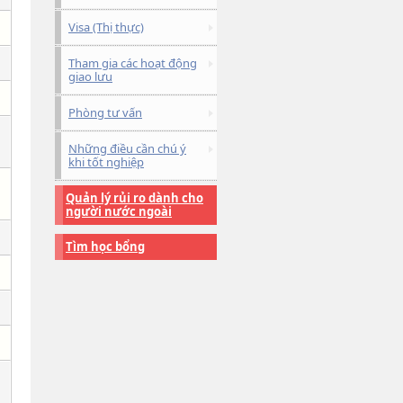
Visa (Thị thực)
Tham gia các hoạt động
giao lưu
Phòng tư vấn
Những điều cần chú ý
khi tốt nghiệp
Quản lý rủi ro dành cho
người nước ngoài
Tìm học bổng