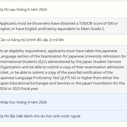
Kỳ thi sau tháng 6 năm 2024
Applicants must be those who have obtained a TOEIC® score of 500 or
higher, or have English proficiency equivalent to Eiken Grade 2.
Cần có bằng N2 (trình độ cấp 2) trở lên
As an eligibility requirement, applicants must have taken the Japanese
Language section of the Examination for Japanese University Admission for
International Students (EJU) administered by the Japan Student Services
Organization and be able to submit a copy of their examination admission
ticket, or be able to submit a copy of the pass/fail notification of the
Japanese Language Proficiency Test (JLPT) N2 or higher from either the
Japan Educational Exchanges and Services or the Japan Foundation for the
2024 or 2025 fiscal year.
Nhập học tháng 4 năm 2026
Kỳ thi đặc biệt dành cho du học sinh nước ngoài