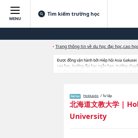
Tìm kiếm trường học
MENU
Trang thông tin về du học đại học,cao học
Được đồng vận hành bởi Hiệp hội Asia Gakusei
cao học, trường đại học ngắn hạn, trường chuy
Tại đây có đăng các thông tin chi tiết về Hokka
Human Science, thông tin về từng ngành học, thôn
Hokkaido
/ Tư lập
北海道文教大学
|
Ho
University