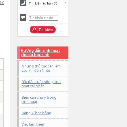
chủ
Tìm kiếm từ bản đồ
Hướng dẫn sinh hoạt
cho du học sinh
Những thủ tục cần làm
sau khi đến Nhật
Bắt đầu cuộc sống sinh
hoạt tại Nhật
Điều cần chú ý trong
sinh hoạt
Đăng kí học bổng
Việc làm thêm