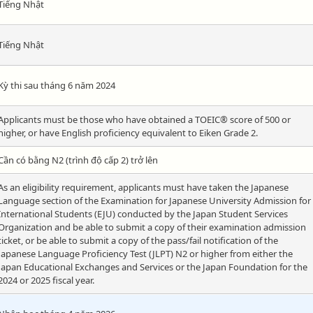
Tiếng Nhật
Tiếng Nhật
Kỳ thi sau tháng 6 năm 2024
Applicants must be those who have obtained a TOEIC® score of 500 or
higher, or have English proficiency equivalent to Eiken Grade 2.
Cần có bằng N2 (trình độ cấp 2) trở lên
As an eligibility requirement, applicants must have taken the Japanese
Language section of the Examination for Japanese University Admission for
International Students (EJU) conducted by the Japan Student Services
Organization and be able to submit a copy of their examination admission
ticket, or be able to submit a copy of the pass/fail notification of the
Japanese Language Proficiency Test (JLPT) N2 or higher from either the
Japan Educational Exchanges and Services or the Japan Foundation for the
2024 or 2025 fiscal year.