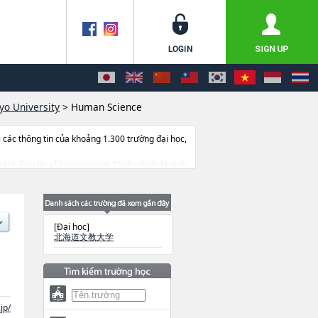
yo University
>
Human Science
ác thông tin của khoảng 1.300 trường đại học,
 Ngành Faculty of International StudieshoặcNgành
ở trang thiết bị, hướng dẫn địa điểm v.v...
[Đại học]
北海道文教大学
jp/