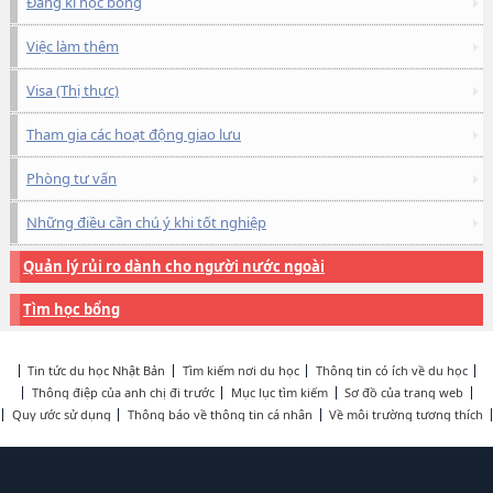
Đăng kí học bổng
Việc làm thêm
Visa (Thị thực)
Tham gia các hoạt động giao lưu
Phòng tư vấn
Những điều cần chú ý khi tốt nghiệp
Quản lý rủi ro dành cho người nước ngoài
Tìm học bổng
Tin tức du học Nhật Bản
Tìm kiếm nơi du học
Thông tin có ích về du học
Thông điệp của anh chị đi trước
Mục lục tìm kiếm
Sơ đồ của trang web
Quy ước sử dụng
Thông báo về thông tin cá nhân
Về môi trường tương thích