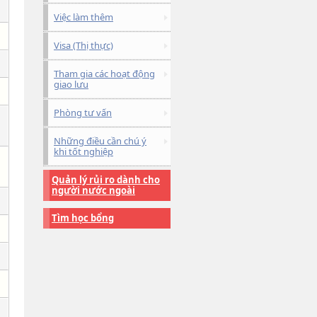
Việc làm thêm
Visa (Thị thực)
Tham gia các hoạt động
giao lưu
Phòng tư vấn
Những điều cần chú ý
khi tốt nghiệp
Quản lý rủi ro dành cho
người nước ngoài
Tìm học bổng