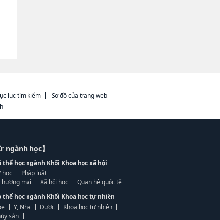
ục lục tìm kiếm
Sơ đồ của trang web
ch
từ ngành học】
ó thể học ngành Khối Khoa học xã hội
 học
Pháp luật
, Thương mại
Xã hội học
Quan hệ quốc tế
ó thể học ngành Khối Khoa học tự nhiên
ỏe
Y, Nha
Dược
Khoa học tự nhiên
ủy sản