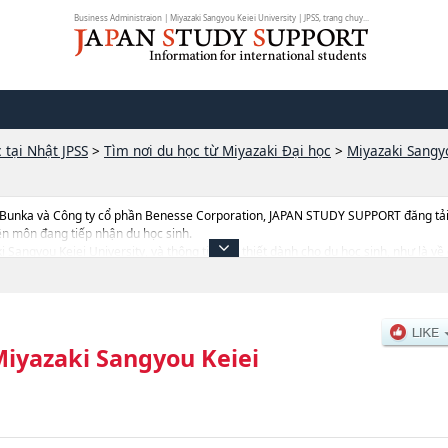
Business Administraion | Miyazaki Sangyou Keiei University | JPSS, trang chuy...
 tại Nhật JPSS
>
Tìm nơi du học từ Miyazaki Đại học
>
Miyazaki Sangyo
 Bunka và Công ty cổ phần Benesse Corporation, JAPAN STUDY SUPPORT đăng tải c
ên môn đang tiếp nhận du học sinh.
aki Sangyou Keiei University, và thông tin cần thiết dành cho du học sinh, như l
g tin liên quan đến thi tuyển như số lượng tuyển sinh, số lượng trúng tuyển, cở sở 
iyazaki Sangyou Keiei