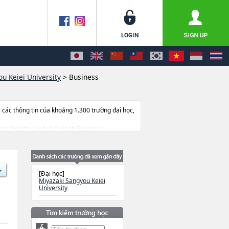
u Keiei University
>
Business
ác thông tin của khoảng 1.300 trường đại học,
à về các Ngành LawhoặcNgành Business
trang thiết bị, hướng dẫn địa điểm v.v...
[Đại học]
Miyazaki Sangyou Keiei
University