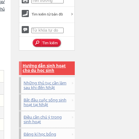
jp/
chủ
Tìm kiếm từ bản đồ
Hướng dẫn sinh hoạt
cho du học sinh
Những thủ tục cần làm
sau khi đến Nhật
Bắt đầu cuộc sống sinh
hoạt tại Nhật
Điều cần chú ý trong
sinh hoạt
Đăng kí học bổng