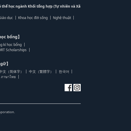
ó thể học ngành Khối tổng hợp (Tự nhiên và Xã
Giáo dục
Khoa học đời sống
Nghệ thuật
học bổng】
g kí học bổng
RT Scholarships
 ngữ】
中文（简体字）
中文（繁體字）
한국어
ภาษาไทย
oporation.