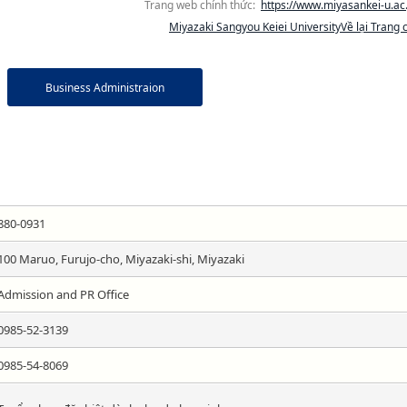
Trang web chính thức:
https://www.miyasankei-u.ac.
Miyazaki Sangyou Keiei UniversityVề lại Trang 
Business Administraion
880-0931
100 Maruo, Furujo-cho, Miyazaki-shi, Miyazaki
Admission and PR Office
0985-52-3139
0985-54-8069