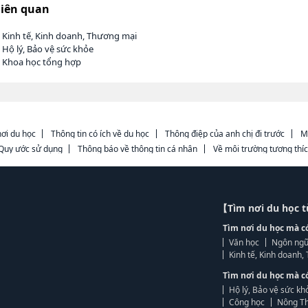
liên quan
 Kinh tế, Kinh doanh, Thương mại
 Hộ lý, Bảo vệ sức khỏe
h Khoa học tổng hợp
ơi du học
Thông tin có ích về du học
Thông điệp của anh chị đi trước
M
Quy ước sử dụng
Thông báo về thông tin cá nhân
Về môi trường tương thí
【Tìm nơi du học 
Tìm nơi du học mà c
Văn học
Ngôn ngữ
Kinh tế, Kinh doanh
Tìm nơi du học mà c
Hộ lý, Bảo vệ sức kh
Công học
Nông Th