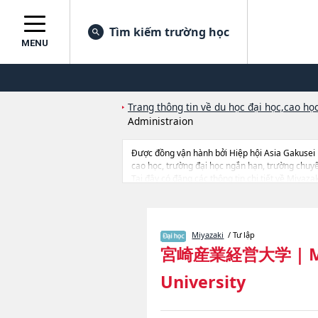
Tìm kiếm trường học
MENU
Trang thông tin về du học đại học,cao học
Administraion
Được đồng vận hành bởi Hiệp hội Asia Gakusei
cao học, trường đại học ngắn hạn, trường chuy
Tại đây có đăng các thông tin chi tiết về Miyaz
Administraion, thông tin về từng ngành học, thôn
Miyazaki
/ Tư lập
宮崎産業経営大学
|
M
University