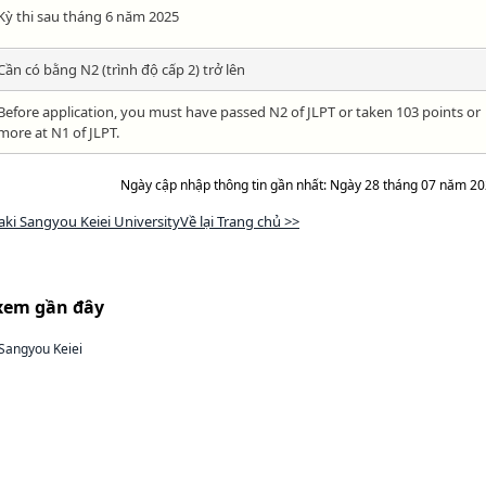
Kỳ thi sau tháng 6 năm 2025
Cần có bằng N2 (trình độ cấp 2) trở lên
Before application, you must have passed N2 of JLPT or taken 103 points or
more at N1 of JLPT.
Ngày cập nhập thông tin gần nhất: Ngày 28 tháng 07 năm 2
ki Sangyou Keiei UniversityVề lại Trang chủ >>
xem gần đây
Sangyou Keiei