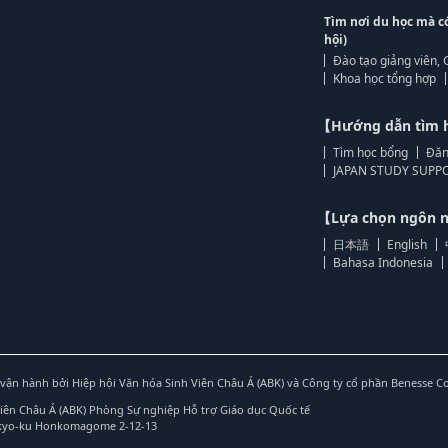
Tìm nơi du học mà c
hội)
Đào tạo giảng viên, 
Khoa học tổng hợp
【Hướng dẫn tìm 
Tìm học bổng
Đăn
JAPAN STUDY SUPPO
【Lựa chọn ngôn
日本語
English
Bahasa Indonesia
vận hành bởi Hiệp hội Văn hóa Sinh Viên Châu Á (ABK) và Công ty cổ phần Benesse C
Viên Châu Á (ABK) Phòng Sự nghiệp Hỗ trợ Giáo dục Quốc tế
nkyo-ku Honkomagome 2-12-13