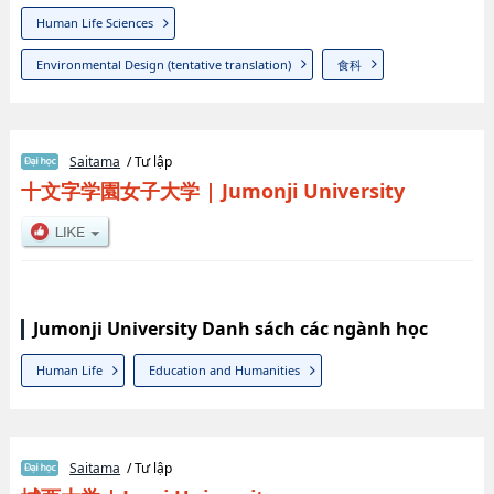
Human Life Sciences
Environmental Design (tentative translation)
食科
Saitama
/ Tư lập
十文字学園女子大学
|
Jumonji University
Jumonji University Danh sách các ngành học
Human Life
Education and Humanities
Saitama
/ Tư lập