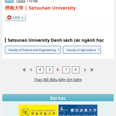
Osaka
/ Tư lập
摂南大学
|
Setsunan University
Setsunan University Danh sách các ngành học
Faculty of Science and Engineering
Faculty of Agriculture
4
5
6
7
8
Thay đổi điều kiện tìm kiếm
Đại học