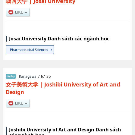
城西大学
|
Josai University
Josai University Danh sách các ngành học
Pharmaceutical Sciences
Kanagawa
/ Tư lập
女子美術大学
|
Joshibi University of Art and
Design
Joshibi University of Art and Design Danh sách