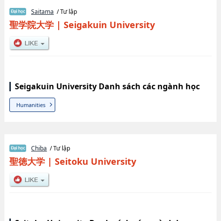
Saitama
/ Tư lập
聖学院大学
|
Seigakuin University
Seigakuin University Danh sách các ngành học
Humanities
Chiba
/ Tư lập
聖徳大学
|
Seitoku University