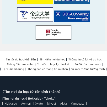
Tin tức du học Nhật Bản
Tìm kiếm nơi du học
Thông tin có ích về du học
Thông điệp của anh chị đi trước
Mục lục tìm kiếm
Sơ đồ của trang web
Quy ước sử dụng
Thông báo về thông tin cá nhân
Về môi trường tương thích
【Tìm nơi du học từ tên tỉnh thành】
[Tìm nơi du học ở Hokkaido・Tohoku]
Hokkaido
Aomori
Iwate
Miyagi
Akita
Yamagata