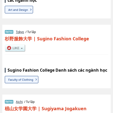
các ngành học
Art and Design
Tokyo
/ Tư lập
杉野服飾大学
|
Sugino Fashion College
Sugino Fashion College Danh sách các ngành học
Faculty of Clothing
Aichi
/ Tư lập
椙山女学園大学
|
Sugiyama Jogakuen