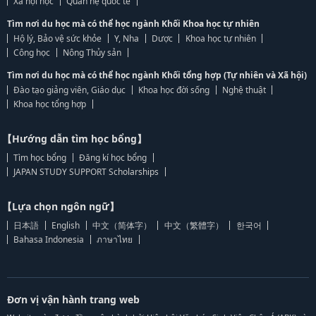
Xã hội học
Quan hệ quốc tế
Tìm nơi du học mà có thể học ngành Khối Khoa học tự nhiên
Hộ lý, Bảo vệ sức khỏe
Y, Nha
Dược
Khoa học tự nhiên
Công học
Nông Thủy sản
Tìm nơi du học mà có thể học ngành Khối tổng hợp (Tự nhiên và Xã hội)
Đào tạo giảng viên, Giáo dục
Khoa học đời sống
Nghệ thuật
Khoa học tổng hợp
【Hướng dẫn tìm học bổng】
Tìm học bổng
Đăng kí học bổng
JAPAN STUDY SUPPORT Scholarships
【Lựa chọn ngôn ngữ】
日本語
English
中文（简体字）
中文（繁體字）
한국어
Bahasa Indonesia
ภาษาไทย
Đơn vị vận hành trang web