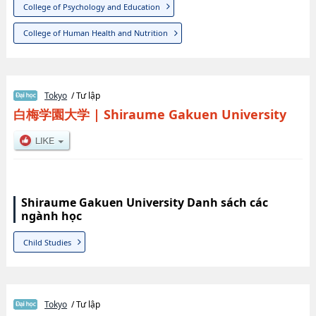
College of Psychology and Education
College of Human Health and Nutrition
Tokyo
/ Tư lập
白梅学園大学
|
Shiraume Gakuen University
Shiraume Gakuen University Danh sách các
ngành học
Child Studies
Tokyo
/ Tư lập