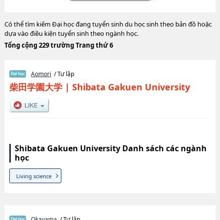
Có thể tìm kiếm Đại học đang tuyển sinh du học sinh theo bản đồ hoặc
dựa vào điều kiện tuyển sinh theo ngành học.
Tổng cộng 229 trường Trang thứ 6
Aomori
/ Tư lập
柴田学園大学
|
Shibata Gakuen University
Shibata Gakuen University Danh sách các ngành
học
Living science
Okayama
/ Tư lập