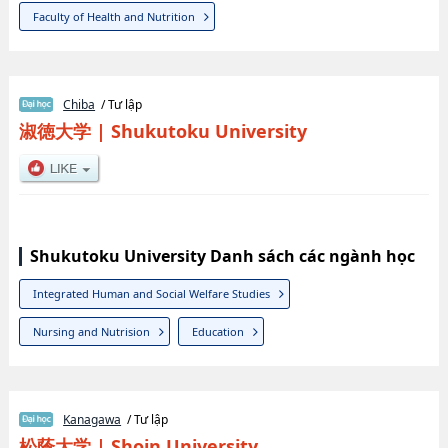
Faculty of Health and Nutrition
Chiba
/ Tư lập
淑徳大学
|
Shukutoku University
Shukutoku University Danh sách các ngành học
Integrated Human and Social Welfare Studies
Nursing and Nutrision
Education
Kanagawa
/ Tư lập
松蔭大学
|
Shoin University