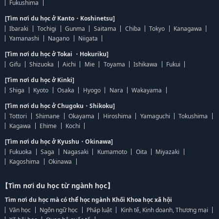
Fukushima
[Tìm nơi du học ở Kanto・Koshinetsu]
Ibaraki
Tochigi
Gunma
Saitama
Chiba
Tokyo
Kanagawa
Yamanashi
Nagano
Niigata
[Tìm nơi du học ở Tokai ・Hokuriku]
Gifu
Shizuoka
Aichi
Mie
Toyama
Ishikawa
Fukui
[Tìm nơi du học ở Kinki]
Shiga
Kyoto
Osaka
Hyogo
Nara
Wakayama
[Tìm nơi du học ở Chugoku・Shikoku]
Tottori
Shimane
Okayama
Hiroshima
Yamaguchi
Tokushima
Kagawa
Ehime
Kochi
[Tìm nơi du học ở Kyushu・Okinawa]
Fukuoka
Saga
Nagasaki
Kumamoto
Oita
Miyazaki
Kagoshima
Okinawa
【Tìm nơi du học từ ngành học】
Tìm nơi du học mà có thể học ngành Khối Khoa học xã hội
Văn học
Ngôn ngữ học
Pháp luật
Kinh tế, Kinh doanh, Thương mại