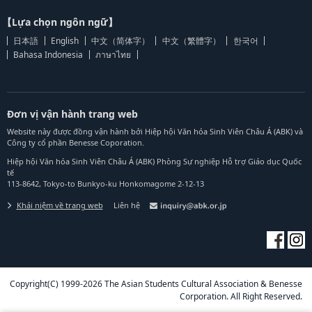
【Lựa chọn ngôn ngữ】
日本語
English
中文（简体字）
中文（繁體字）
한국어
Bahasa Indonesia
ภาษาไทย
Đơn vị vận hành trang web
Website này được đồng vận hành bởi Hiệp hội Văn hóa Sinh Viên Châu Á (ABK) và
Công ty cổ phần Benesse Coporation.
Hiệp hội Văn hóa Sinh Viên Châu Á (ABK) Phòng Sự nghiệp Hỗ trợ Giáo dục Quốc
tế
113-8642, Tokyo-to Bunkyo-ku Honkomagome 2-12-13
Khái niệm về trang web
Liên hệ
Copyright(C) 1999-2026 The Asian Students Cultural Association & Benesse
Corporation. All Right Reserved.