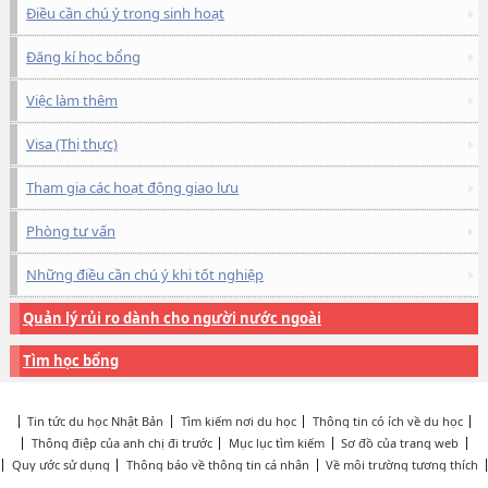
Điều cần chú ý trong sinh hoạt
Đăng kí học bổng
Việc làm thêm
Visa (Thị thực)
Tham gia các hoạt động giao lưu
Phòng tư vấn
Những điều cần chú ý khi tốt nghiệp
Quản lý rủi ro dành cho người nước ngoài
Tìm học bổng
Tin tức du học Nhật Bản
Tìm kiếm nơi du học
Thông tin có ích về du học
Thông điệp của anh chị đi trước
Mục lục tìm kiếm
Sơ đồ của trang web
Quy ước sử dụng
Thông báo về thông tin cá nhân
Về môi trường tương thích