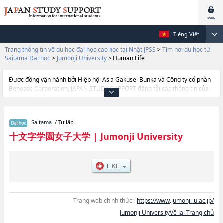
Tiếng Việt
Trang thông tin về du học đại học,cao học tại Nhật JPSS
>
Tìm nơi du học từ
Saitama Đại học
>
Jumonji University
>
Human Life
Được đồng vận hành bởi Hiệp hội Asia Gakusei Bunka và Công ty cổ phần
Benesse Corporation, JAPAN STUDY SUPPORT đăng tải các thông tin của
khoảng 1.300 trường đại học, cao học, trường đại học ngắn hạn, trường
chuyên môn đang tiếp nhận du học sinh.
Tại đây có đăng các thông tin chi tiết về Jumonji University, và thông tin
Saitama
/ Tư lập
cần thiết dành cho du học sinh, như là về các Ngành Human
LifehoặcNgành Education and HumanitieshoặcNgành Social and
十文字学園女子大学
|
Jumonji University
Information Design, thông tin về từng ngành học, thông tin liên quan đến
thi tuyển như số lượng tuyển sinh, số lượng trúng tuyển, cở sở trang thiết
bị, hướng dẫn địa điểm v.v...
Trang web chính thức:
https://www.jumonji-u.ac.jp/
Jumonji UniversityVề lại Trang chủ