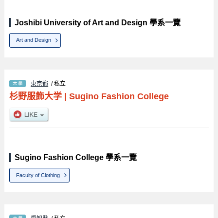
Joshibi University of Art and Design 學系一覽
Art and Design
東京都
/ 私立
杉野服飾大学
|
Sugino Fashion College
Sugino Fashion College 學系一覽
Faculty of Clothing