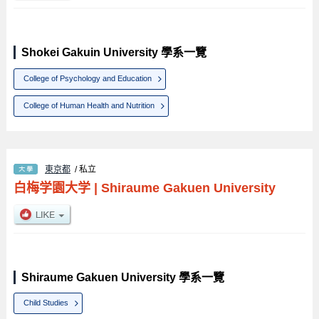
Shokei Gakuin University 學系一覽
College of Psychology and Education
College of Human Health and Nutrition
東京都
/ 私立
白梅学園大学
|
Shiraume Gakuen University
Shiraume Gakuen University 學系一覽
Child Studies