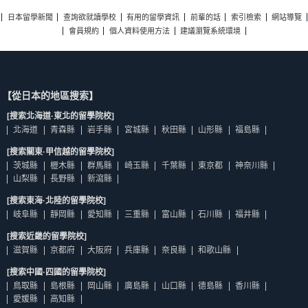
日本留學新聞
查詢欲就讀學校
有用的留學資訊
前輩的話
索引檢索
網站導覽
會員規約
個人資料使用方法
建議瀏覽系統環境
【從日本的地區搜索】
[搜索北海道·東北的留學院校]
北海道
青森縣
岩手縣
宮城縣
秋田縣
山形縣
福島縣
[搜索關東·甲信越的留學院校]
茨城縣
櫪木縣
群馬縣
崎玉縣
千葉縣
東京都
神奈川縣
山梨縣
長野縣
新瀉縣
[搜索東海·北陸的留學院校]
岐阜縣
靜岡縣
愛知縣
三重縣
富山縣
石川縣
福井縣
[搜索近畿的留學院校]
滋賀縣
京都府
大阪府
兵庫縣
奈良縣
和歌山縣
[搜索中國·四國的留學院校]
鳥取縣
島根縣
岡山縣
廣島縣
山口縣
德島縣
香川縣
愛媛縣
高知縣