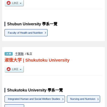
Shubun University 學系一覽
Faculty of Health and Nutrition
千葉縣
/ 私立
淑徳大学
|
Shukutoku University
Shukutoku University 學系一覽
Integrated Human and Social Welfare Studies
Nursing and Nutrision