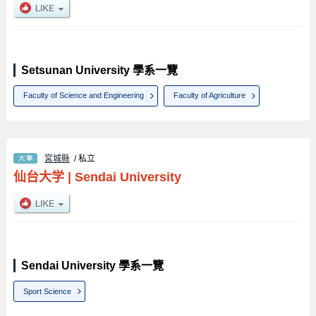
Setsunan University 學系一覽
Faculty of Science and Engineering
Faculty of Agriculture
宮城縣
/ 私立
仙台大学
|
Sendai University
Sendai University 學系一覽
Sport Science