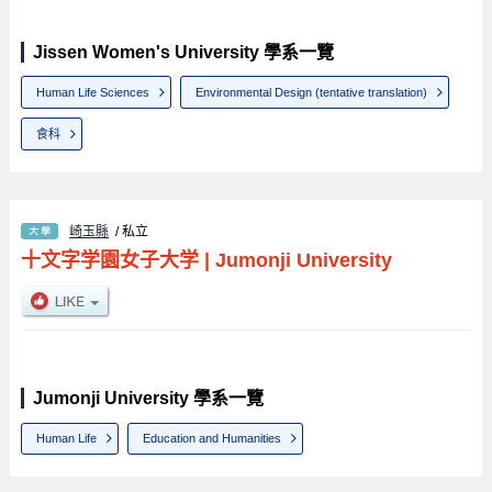
Jissen Women's University 學系一覽
Human Life Sciences
Environmental Design (tentative translation)
食科
崎玉縣
/ 私立
十文字学園女子大学
|
Jumonji University
Jumonji University 學系一覽
Human Life
Education and Humanities