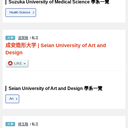
Suzuka University of Medical Science 學系一覽
Health Science
滋賀縣
/ 私立
成安造形大学
|
Seian University of Art and
Design
Seian University of Art and Design 學系一覽
Art
崎玉縣
/ 私立