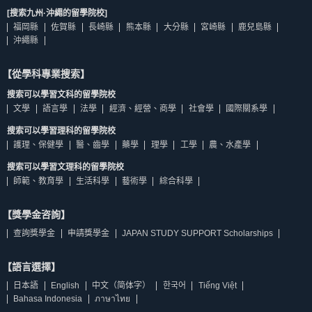
[搜索九州·沖繩的留學院校]
福岡縣
佐賀縣
長崎縣
熊本縣
大分縣
宮崎縣
鹿兒島縣
沖繩縣
【從學科專業搜索】
搜索可以學習文科的留學院校
文學
語言學
法學
經濟、經營、商學
社會學
國際關系學
搜索可以學習理科的留學院校
護理、保健學
醫、齒學
藥學
理學
工學
農、水產學
搜索可以學習文理科的留學院校
師範、教育學
生活科學
藝術學
綜合科學
【獎學金咨詢】
查詢獎學金
申請獎學金
JAPAN STUDY SUPPORT Scholarships
【語言選擇】
日本語
English
中文（简体字）
한국어
Tiếng Việt
Bahasa Indonesia
ภาษาไทย