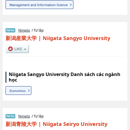
Management and Information Science
Niigata
/ Tư lập
新潟産業大学
|
Niigata Sangyo University
Niigata Sangyo University Danh sách các ngành
học
Economics
Niigata
/ Tư lập
新潟青陵大学
|
Niigata Seiryo University