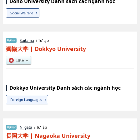
Doho University Danh sách các ngành học
Social Welfare
Saitama
/ Tư lập
獨協大学
|
Dokkyo University
Dokkyo University Danh sách các ngành học
Foreign Languages
Niigata
/ Tư lập
長岡大学
|
Nagaoka University