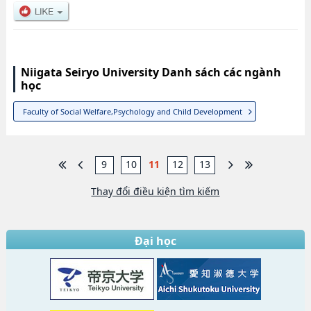
Niigata Seiryo University Danh sách các ngành
học
Faculty of Social Welfare,Psychology and Child Development
9
10
11
12
13
Thay đổi điều kiện tìm kiếm
Đại học