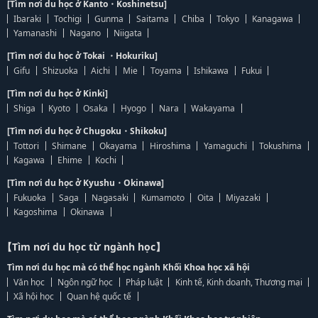
[Tìm nơi du học ở Kanto・Koshinetsu]
Ibaraki
Tochigi
Gunma
Saitama
Chiba
Tokyo
Kanagawa
Yamanashi
Nagano
Niigata
[Tìm nơi du học ở Tokai ・Hokuriku]
Gifu
Shizuoka
Aichi
Mie
Toyama
Ishikawa
Fukui
[Tìm nơi du học ở Kinki]
Shiga
Kyoto
Osaka
Hyogo
Nara
Wakayama
[Tìm nơi du học ở Chugoku・Shikoku]
Tottori
Shimane
Okayama
Hiroshima
Yamaguchi
Tokushima
Kagawa
Ehime
Kochi
[Tìm nơi du học ở Kyushu・Okinawa]
Fukuoka
Saga
Nagasaki
Kumamoto
Oita
Miyazaki
Kagoshima
Okinawa
【Tìm nơi du học từ ngành học】
Tìm nơi du học mà có thể học ngành Khối Khoa học xã hội
Văn học
Ngôn ngữ học
Pháp luật
Kinh tế, Kinh doanh, Thương mại
Xã hội học
Quan hệ quốc tế