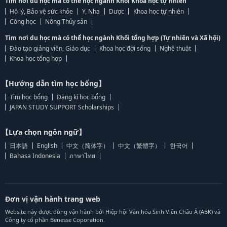
Tìm nơi du học mà có thể học ngành Khối Khoa học tự nhiên
Hộ lý, Bảo vệ sức khỏe
Y, Nha
Dược
Khoa học tự nhiên
Công học
Nông Thủy sản
Tìm nơi du học mà có thể học ngành Khối tổng hợp (Tự nhiên và Xã hội)
Đào tạo giảng viên, Giáo dục
Khoa học đời sống
Nghệ thuật
Khoa học tổng hợp
【Hướng dẫn tìm học bổng】
Tìm học bổng
Đăng kí học bổng
JAPAN STUDY SUPPORT Scholarships
【Lựa chọn ngôn ngữ】
日本語
English
中文（简体字）
中文（繁體字）
한국어
Bahasa Indonesia
ภาษาไทย
Đơn vị vận hành trang web
Website này được đồng vận hành bởi Hiệp hội Văn hóa Sinh Viên Châu Á (ABK) và
Công ty cổ phần Benesse Coporation.