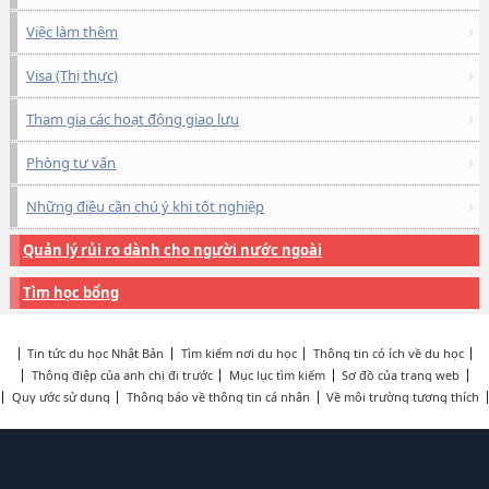
Việc làm thêm
Visa (Thị thực)
Tham gia các hoạt động giao lưu
Phòng tư vấn
Những điều cần chú ý khi tốt nghiệp
Quản lý rủi ro dành cho người nước ngoài
Tìm học bổng
Tin tức du học Nhật Bản
Tìm kiếm nơi du học
Thông tin có ích về du học
Thông điệp của anh chị đi trước
Mục lục tìm kiếm
Sơ đồ của trang web
Quy ước sử dụng
Thông báo về thông tin cá nhân
Về môi trường tương thích