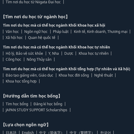
Tìm nơi du học từ Niigata Đại học
【Tìm nơi du học từ ngành học】
Tìm nơi du học mà có thể học ngành Khối Khoa học xã hội
Văn học
Ngôn ngữ học
Pháp luật
Kinh tế, Kinh doanh, Thương mại
Xã hội học
Quan hệ quốc tế
Tìm nơi du học mà có thể học ngành Khối Khoa học tự nhiên
Hộ lý, Bảo vệ sức khỏe
Y, Nha
Dược
Khoa học tự nhiên
Công học
Nông Thủy sản
Tìm nơi du học mà có thể học ngành Khối tổng hợp (Tự nhiên và Xã hội)
Đào tạo giảng viên, Giáo dục
Khoa học đời sống
Nghệ thuật
Khoa học tổng hợp
【Hướng dẫn tìm học bổng】
Tìm học bổng
Đăng kí học bổng
JAPAN STUDY SUPPORT Scholarships
【Lựa chọn ngôn ngữ】
日本語
English
中文（简体字）
中文（繁體字）
한국어