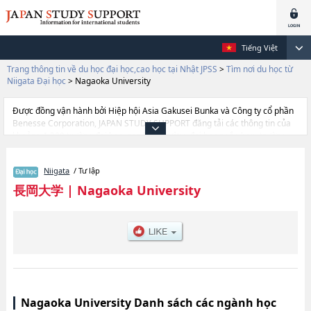
Tiếng Việt
Trang thông tin về du học đại học,cao học tại Nhật JPSS
>
Tìm nơi du học từ
Niigata Đại học
>
Nagaoka University
Được đồng vận hành bởi Hiệp hội Asia Gakusei Bunka và Công ty cổ phần
Benesse Corporation, JAPAN STUDY SUPPORT đăng tải các thông tin của
khoảng 1.300 trường đại học, cao học, trường đại học ngắn hạn, trường
chuyên môn đang tiếp nhận du học sinh.
Tại đây có đăng các thông tin chi tiết về Nagaoka University, và thông tin
Niigata
/ Tư lập
cần thiết dành cho du học sinh, như là về các Ngành Economics &
Management, thông tin về từng ngành học, thông tin liên quan đến thi
長岡大学
|
Nagaoka University
tuyển như số lượng tuyển sinh, số lượng trúng tuyển, cở sở trang thiết bị,
hướng dẫn địa điểm v.v...
Nagaoka University Danh sách các ngành học