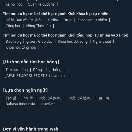
Xã hội học
Quan hệ quốc tế
Tìm nơi du học mà có thể học ngành Khối Khoa học tự nhiên
Hộ lý, Bảo vệ sức khỏe
Y, Nha
Dược
Khoa học tự nhiên
Công học
Nông Thủy sản
Tìm nơi du học mà có thể học ngành Khối tổng hợp (Tự nhiên và Xã hội)
Đào tạo giảng viên, Giáo dục
Khoa học đời sống
Nghệ thuật
Khoa học tổng hợp
【Hướng dẫn tìm học bổng】
Tìm học bổng
Đăng kí học bổng
JAPAN STUDY SUPPORT Scholarships
【Lựa chọn ngôn ngữ】
日本語
English
中文（简体字）
中文（繁體字）
한국어
Bahasa Indonesia
ภาษาไทย
Đơn vị vận hành trang web