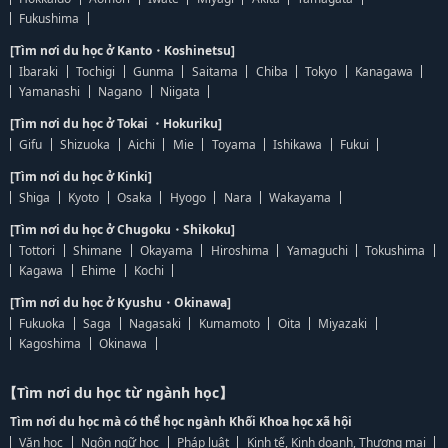
Fukushima
[Tìm nơi du học ở Kanto・Koshinetsu]
Ibaraki
Tochigi
Gunma
Saitama
Chiba
Tokyo
Kanagawa
Yamanashi
Nagano
Niigata
[Tìm nơi du học ở Tokai ・Hokuriku]
Gifu
Shizuoka
Aichi
Mie
Toyama
Ishikawa
Fukui
[Tìm nơi du học ở Kinki]
Shiga
Kyoto
Osaka
Hyogo
Nara
Wakayama
[Tìm nơi du học ở Chugoku・Shikoku]
Tottori
Shimane
Okayama
Hiroshima
Yamaguchi
Tokushima
Kagawa
Ehime
Kochi
[Tìm nơi du học ở Kyushu・Okinawa]
Fukuoka
Saga
Nagasaki
Kumamoto
Oita
Miyazaki
Kagoshima
Okinawa
【Tìm nơi du học từ ngành học】
Tìm nơi du học mà có thể học ngành Khối Khoa học xã hội
Văn học
Ngôn ngữ học
Pháp luật
Kinh tế, Kinh doanh, Thương mại