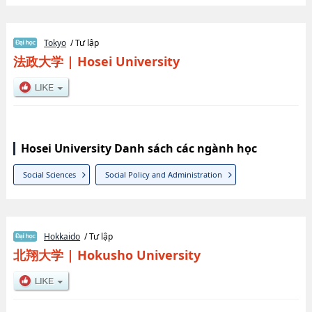
Tokyo
/ Tư lập
法政大学
|
Hosei University
Hosei University Danh sách các ngành học
Social Sciences
Social Policy and Administration
Hokkaido
/ Tư lập
北翔大学
|
Hokusho University