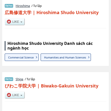
Hiroshima
/ Tư lập
広島修道大学
|
Hiroshima Shudo University
Hiroshima Shudo University Danh sách các
ngành học
Commercial Science
Humanities and Human Sciences
Shiga
/ Tư lập
びわこ学院大学
|
Biwako-Gakuin University