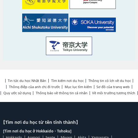
Tin tức du học Nhật Bản
Tìm kiếm nơi du học
Thông tin có ích về du học
Thông điệp của anh chị đi trước
Mục lục tìm kiếm
Sơ đồ của trang web
Quy ước sử dụng
Thông báo về thông tin cá nhân
Về môi trường tương thích
【Tìm nơi du học từ tên tỉnh thành】
[Tìm nơi du học ở Hokkaido・Tohoku]
Hokkaido
Aomori
Iwate
Miyagi
Akita
Yamagata