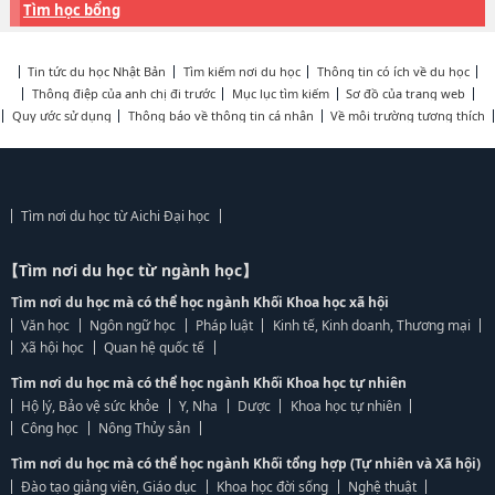
Tìm học bổng
Tin tức du học Nhật Bản
Tìm kiếm nơi du học
Thông tin có ích về du học
Thông điệp của anh chị đi trước
Mục lục tìm kiếm
Sơ đồ của trang web
Quy ước sử dụng
Thông báo về thông tin cá nhân
Về môi trường tương thích
Tìm nơi du học từ Aichi Đại học
【Tìm nơi du học từ ngành học】
Tìm nơi du học mà có thể học ngành Khối Khoa học xã hội
Văn học
Ngôn ngữ học
Pháp luật
Kinh tế, Kinh doanh, Thương mại
Xã hội học
Quan hệ quốc tế
Tìm nơi du học mà có thể học ngành Khối Khoa học tự nhiên
Hộ lý, Bảo vệ sức khỏe
Y, Nha
Dược
Khoa học tự nhiên
Công học
Nông Thủy sản
Tìm nơi du học mà có thể học ngành Khối tổng hợp (Tự nhiên và Xã hội)
Đào tạo giảng viên, Giáo dục
Khoa học đời sống
Nghệ thuật