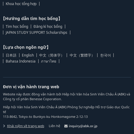
Khoa học tổng hợp
【Hướng dẫn tìm học bổng】
Tìm học bổng
Đăng kí học bổng
JAPAN STUDY SUPPORT Scholarships
【Lựa chọn ngôn ngữ】
日本語
English
中文（简体字）
中文（繁體字）
한국어
Bahasa Indonesia
ภาษาไทย
Đơn vị vận hành trang web
Website này được đồng vận hành bởi Hiệp hội Văn hóa Sinh Viên Châu Á (ABK) và
Công ty cổ phần Benesse Coporation.
Hiệp hội Văn hóa Sinh Viên Châu Á (ABK) Phòng Sự nghiệp Hỗ trợ Giáo dục Quốc
tế
113-8642, Tokyo-to Bunkyo-ku Honkomagome 2-12-13
Khái niệm về trang web
Liên hệ