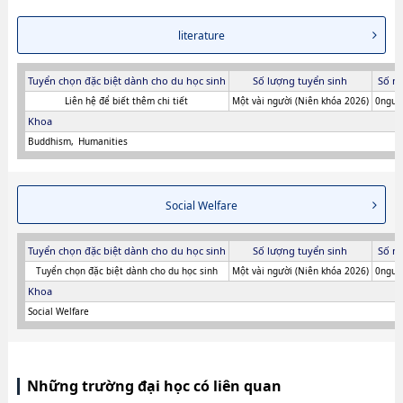
literature
Tuyển chọn đặc biệt dành cho du học sinh
Số lượng tuyển sinh
Số n
Liên hệ để biết thêm chi tiết
Một vài người (Niên khóa 2026)
0người
Khoa
Buddhism
Humanities
Social Welfare
Tuyển chọn đặc biệt dành cho du học sinh
Số lượng tuyển sinh
Số n
Tuyển chọn đặc biệt dành cho du học sinh
Một vài người (Niên khóa 2026)
0người
Khoa
Social Welfare
Những trường đại học có liên quan