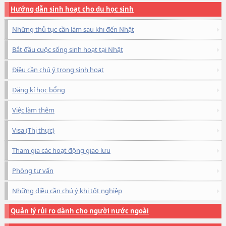
Hướng dẫn sinh hoạt cho du học sinh
Những thủ tục cần làm sau khi đến Nhật
Bắt đầu cuộc sống sinh hoạt tại Nhật
Điều cần chú ý trong sinh hoạt
Đăng kí học bổng
Việc làm thêm
Visa (Thị thực)
Tham gia các hoạt động giao lưu
Phòng tư vấn
Những điều cần chú ý khi tốt nghiệp
Quản lý rủi ro dành cho người nước ngoài