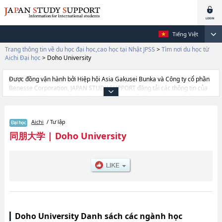
Tiếng Việt
Trang thông tin về du học đại học,cao học tại Nhật JPSS
>
Tìm nơi du học từ
Aichi Đại học
>
Doho University
Được đồng vận hành bởi Hiệp hội Asia Gakusei Bunka và Công ty cổ phần
Benesse Corporation, JAPAN STUDY SUPPORT đăng tải các thông tin của
khoảng 1.300 trường đại học, cao học, trường đại học ngắn hạn, trường
chuyên môn đang tiếp nhận du học sinh.
Tại đây có đăng các thông tin chi tiết về Doho University, và thông tin cần
Aichi
/ Tư lập
thiết dành cho du học sinh, như là về các Ngành literaturehoặcNgành
Social Welfare, thông tin về từng ngành học, thông tin liên quan đến thi
同朋大学
|
Doho University
tuyển như số lượng tuyển sinh, số lượng trúng tuyển, cở sở trang thiết bị,
hướng dẫn địa điểm v.v...
Doho University Danh sách các ngành học