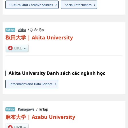
Cultural and Creative Studies
Social Informatics
Akita
/ Quốc lập
秋田大学
|
Akita University
Akita University Danh sách các ngành học
Informatics and Data Science
Kanagawa
/ Tư lập
麻布大学
|
Azabu University