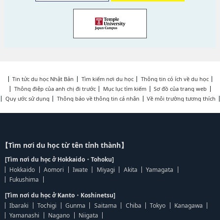
Tin tức du học Nhật Bản
Tìm kiếm nơi du học
Thông tin có ích về du học
Thông điệp của anh chị đi trước
Mục lục tìm kiếm
Sơ đồ của trang web
Quy ước sử dụng
Thông báo về thông tin cá nhân
Về môi trường tương thích
【Tìm nơi du học từ tên tỉnh thành】
[Tìm nơi du học ở Hokkaido・Tohoku]
Hokkaido
Aomori
Iwate
Miyagi
Akita
Yamagata
Fukushima
[Tìm nơi du học ở Kanto・Koshinetsu]
Ibaraki
Tochigi
Gunma
Saitama
Chiba
Tokyo
Kanagawa
Yamanashi
Nagano
Niigata