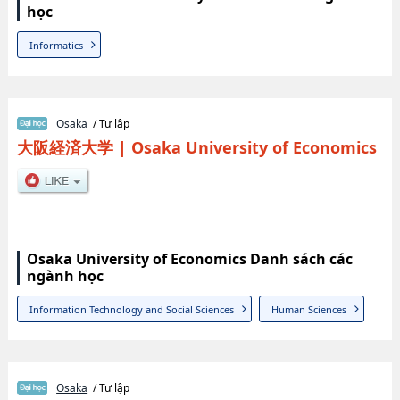
học
Informatics
Osaka
/ Tư lập
大阪経済大学
|
Osaka University of Economics
Osaka University of Economics Danh sách các
ngành học
Information Technology and Social Sciences
Human Sciences
Osaka
/ Tư lập