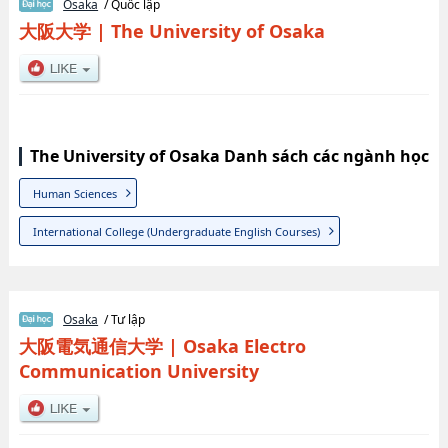
Osaka
/ Quốc lập
大阪大学
|
The University of Osaka
The University of Osaka Danh sách các ngành học
Human Sciences
International College (Undergraduate English Courses)
Osaka
/ Tư lập
大阪電気通信大学
|
Osaka Electro
Communication University