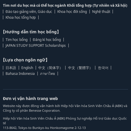
Tìm nơi du học mà có thể học ngành Khối tổng hợp (Tự nhiên và Xã hội)
Đào tạo giảng viên, Giáo dục
Khoa học đời sống
Nghệ thuật
Khoa học tổng hợp
【Hướng dẫn tìm học bổng】
Tìm học bổng
Đăng kí học bổng
JAPAN STUDY SUPPORT Scholarships
【Lựa chọn ngôn ngữ】
日本語
English
中文（简体字）
中文（繁體字）
한국어
Bahasa Indonesia
ภาษาไทย
Đơn vị vận hành trang web
Website này được đồng vận hành bởi Hiệp hội Văn hóa Sinh Viên Châu Á (ABK) và
Công ty cổ phần Benesse Coporation.
Hiệp hội Văn hóa Sinh Viên Châu Á (ABK) Phòng Sự nghiệp Hỗ trợ Giáo dục Quốc
tế
113-8642, Tokyo-to Bunkyo-ku Honkomagome 2-12-13