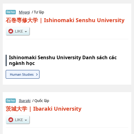
Miyagi
/ Tư lập
石巻専修大学
|
Ishinomaki Senshu University
Ishinomaki Senshu University Danh sách các
ngành học
Human Studies
Ibaraki
/ Quốc lập
茨城大学
|
Ibaraki University