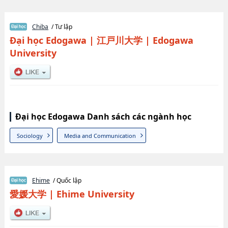
Chiba
/ Tư lập
Đại học Edogawa
|
江戸川大学
|
Edogawa
University
Đại học Edogawa Danh sách các ngành học
Sociology
Media and Communication
Ehime
/ Quốc lập
愛媛大学
|
Ehime University