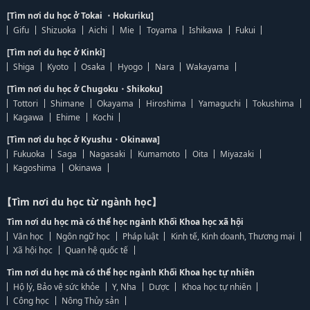
[Tìm nơi du học ở Tokai ・Hokuriku]
Gifu
Shizuoka
Aichi
Mie
Toyama
Ishikawa
Fukui
[Tìm nơi du học ở Kinki]
Shiga
Kyoto
Osaka
Hyogo
Nara
Wakayama
[Tìm nơi du học ở Chugoku・Shikoku]
Tottori
Shimane
Okayama
Hiroshima
Yamaguchi
Tokushima
Kagawa
Ehime
Kochi
[Tìm nơi du học ở Kyushu・Okinawa]
Fukuoka
Saga
Nagasaki
Kumamoto
Oita
Miyazaki
Kagoshima
Okinawa
【Tìm nơi du học từ ngành học】
Tìm nơi du học mà có thể học ngành Khối Khoa học xã hội
Văn học
Ngôn ngữ học
Pháp luật
Kinh tế, Kinh doanh, Thương mại
Xã hội học
Quan hệ quốc tế
Tìm nơi du học mà có thể học ngành Khối Khoa học tự nhiên
Hộ lý, Bảo vệ sức khỏe
Y, Nha
Dược
Khoa học tự nhiên
Công học
Nông Thủy sản