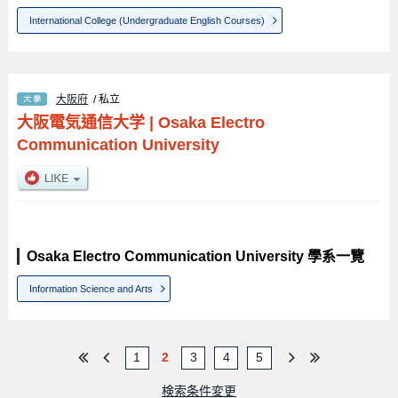
International College (Undergraduate English Courses)
大阪府
/ 私立
大阪電気通信大学
|
Osaka Electro
Communication University
Osaka Electro Communication University 學系一覽
Information Science and Arts
1
2
3
4
5
検索条件変更