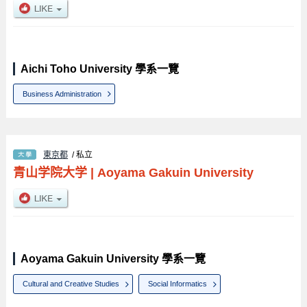
Aichi Toho University 學系一覽
Business Administration
東京都
/ 私立
青山学院大学
|
Aoyama Gakuin University
Aoyama Gakuin University 學系一覽
Cultural and Creative Studies
Social Informatics