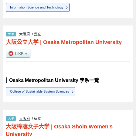
Information Science and Technology
大阪府
/ 公立
大阪公立大学
|
Osaka Metropolitan University
Osaka Metropolitan University 學系一覽
College of Sustainable System Sciences
大阪府
/ 私立
大阪樟蔭女子大学
|
Osaka Shoin Women's
University