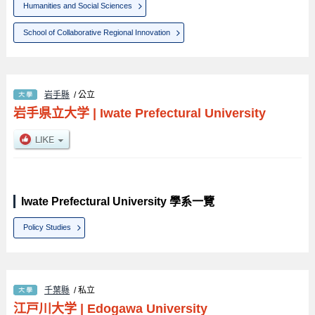
Humanities and Social Sciences
School of Collaborative Regional Innovation
岩手縣
/ 公立
岩手県立大学
|
Iwate Prefectural University
Iwate Prefectural University 學系一覽
Policy Studies
千葉縣
/ 私立
江戸川大学
|
Edogawa University