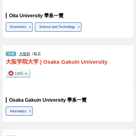
Oita University 學系一覽
Economics
Science and Technology
大阪府
/ 私立
大阪学院大学
|
Osaka Gakuin University
Osaka Gakuin University 學系一覽
Informatics