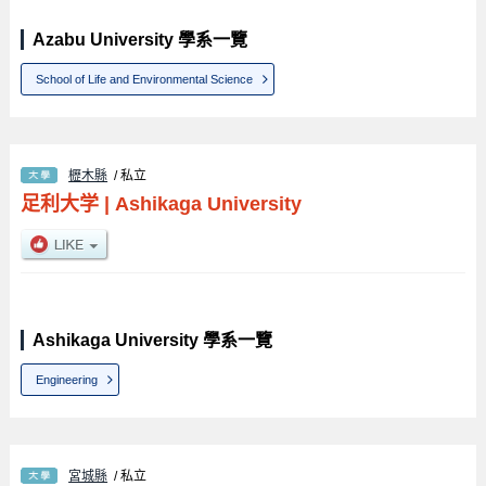
Azabu University 學系一覽
School of Life and Environmental Science
櫪木縣
/ 私立
足利大学
|
Ashikaga University
Ashikaga University 學系一覽
Engineering
宮城縣
/ 私立