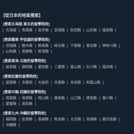
【從日本的地區搜索】
[搜索北海道·東北的留學院校]
北海道
青森縣
岩手縣
宮城縣
秋田縣
山形縣
福島縣
[搜索關東·甲信越的留學院校]
茨城縣
櫪木縣
群馬縣
崎玉縣
千葉縣
東京都
神奈川縣
山梨縣
長野縣
新瀉縣
[搜索東海·北陸的留學院校]
岐阜縣
靜岡縣
愛知縣
三重縣
富山縣
石川縣
福井縣
[搜索近畿的留學院校]
滋賀縣
京都府
大阪府
兵庫縣
奈良縣
和歌山縣
[搜索中國·四國的留學院校]
鳥取縣
島根縣
岡山縣
廣島縣
山口縣
德島縣
香川縣
愛媛縣
高知縣
[搜索九州·沖繩的留學院校]
福岡縣
佐賀縣
長崎縣
熊本縣
大分縣
宮崎縣
鹿兒島縣
沖繩縣