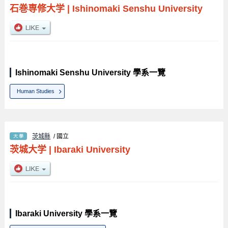
石巻専修大学
|
Ishinomaki Senshu University
Ishinomaki Senshu University 學系一覽
Human Studies
茨城縣
/ 國立
茨城大学
|
Ibaraki University
Ibaraki University 學系一覽