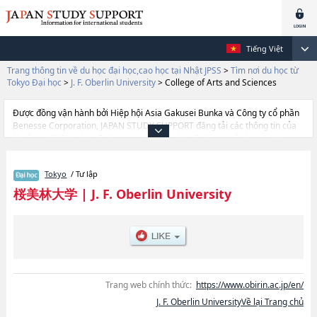
Tiếng Việt
Trang thông tin về du học đại học,cao học tại Nhật JPSS
>
Tìm nơi du học từ
Tokyo Đại học
>
J. F. Oberlin University
>
College of Arts and Sciences
Được đồng vận hành bởi Hiệp hội Asia Gakusei Bunka và Công ty cổ phần
Benesse Corporation, JAPAN STUDY SUPPORT đăng tải các thông tin của
khoảng 1.300 trường đại học, cao học, trường đại học ngắn hạn, trường
chuyên môn đang tiếp nhận du học sinh.
Tại đây có đăng các thông tin chi tiết về J. F. Oberlin University, và thông tin
Tokyo
/ Tư lập
cần thiết dành cho du học sinh, như là về các Ngành College of Arts and
ScienceshoặcNgành College of Performing and Visual ArtshoặcNgành
桜美林大学
|
J. F. Oberlin University
College of Health and WelfarehoặcNgành College of Business
ManagementhoặcNgành College of Global CommunicationhoặcNgành
AviationhoặcNgành College of Education & Social Transformation, thông
tin về từng ngành học, thông tin liên quan đến thi tuyển như số lượng
tuyển sinh, số lượng trúng tuyển, cở sở trang thiết bị, hướng dẫn địa điểm
v.v...
Trang web chính thức:
https://www.obirin.ac.jp/en/
J. F. Oberlin UniversityVề lại Trang chủ