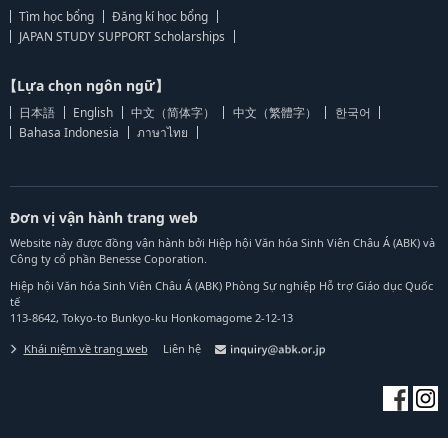
Tìm học bổng
Đăng kí học bổng
JAPAN STUDY SUPPORT Scholarships
【Lựa chọn ngôn ngữ】
日本語
English
中文（简体字）
中文（繁體字）
한국어
Bahasa Indonesia
ภาษาไทย
Đơn vị vận hành trang web
Website này được đồng vận hành bởi Hiệp hội Văn hóa Sinh Viên Châu Á (ABK) và
Công ty cổ phần Benesse Coporation.
Hiệp hội Văn hóa Sinh Viên Châu Á (ABK) Phòng Sự nghiệp Hỗ trợ Giáo dục Quốc
tế
113-8642, Tokyo-to Bunkyo-ku Honkomagome 2-12-13
Khái niệm về trang web
Liên hệ