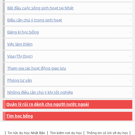
Bắt đầu cuộc sống sinh hoạt tại Nhật
Điều cần chú ý trong sinh hoạt
Đăng kí học bổng
Việc làm thêm
Visa (Thị thực)
Tham gia các hoạt động giao lưu
Phòng tư vấn
Những điều cần chú ý khi tốt nghiệp
Quản lý rủi ro dành cho người nước ngoài
Tìm học bổng
Tin tức du học Nhật Bản
Tìm kiếm nơi du học
Thông tin có ích về du học