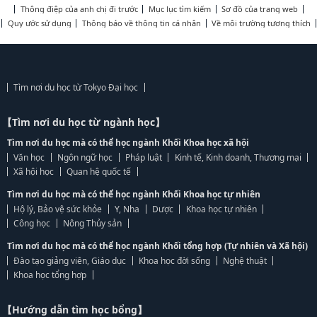
Thông điệp của anh chị đi trước
Mục lục tìm kiếm
Sơ đồ của trang web
Quy ước sử dụng
Thông báo về thông tin cá nhân
Về môi trường tương thích
Tìm nơi du học từ Tokyo Đại học
【Tìm nơi du học từ ngành học】
Tìm nơi du học mà có thể học ngành Khối Khoa học xã hội
Văn học
Ngôn ngữ học
Pháp luật
Kinh tế, Kinh doanh, Thương mại
Xã hội học
Quan hệ quốc tế
Tìm nơi du học mà có thể học ngành Khối Khoa học tự nhiên
Hộ lý, Bảo vệ sức khỏe
Y, Nha
Dược
Khoa học tự nhiên
Công học
Nông Thủy sản
Tìm nơi du học mà có thể học ngành Khối tổng hợp (Tự nhiên và Xã hội)
Đào tạo giảng viên, Giáo dục
Khoa học đời sống
Nghệ thuật
Khoa học tổng hợp
【Hướng dẫn tìm học bổng】