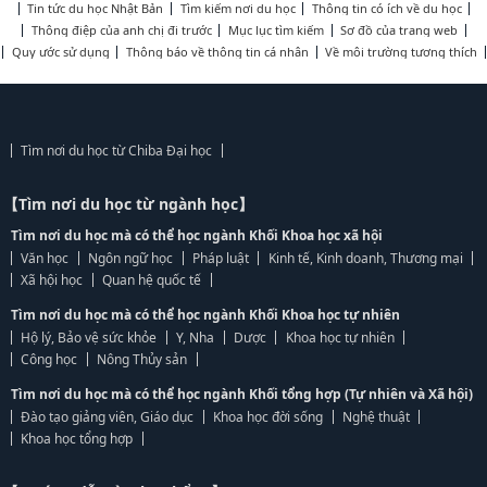
Tin tức du học Nhật Bản
Tìm kiếm nơi du học
Thông tin có ích về du học
Thông điệp của anh chị đi trước
Mục lục tìm kiếm
Sơ đồ của trang web
Quy ước sử dụng
Thông báo về thông tin cá nhân
Về môi trường tương thích
Tìm nơi du học từ Chiba Đại học
【Tìm nơi du học từ ngành học】
Tìm nơi du học mà có thể học ngành Khối Khoa học xã hội
Văn học
Ngôn ngữ học
Pháp luật
Kinh tế, Kinh doanh, Thương mại
Xã hội học
Quan hệ quốc tế
Tìm nơi du học mà có thể học ngành Khối Khoa học tự nhiên
Hộ lý, Bảo vệ sức khỏe
Y, Nha
Dược
Khoa học tự nhiên
Công học
Nông Thủy sản
Tìm nơi du học mà có thể học ngành Khối tổng hợp (Tự nhiên và Xã hội)
Đào tạo giảng viên, Giáo dục
Khoa học đời sống
Nghệ thuật
Khoa học tổng hợp