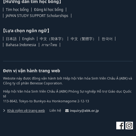
【Hướng dẫn tìm học bổng】
Tìm học bổng
Đăng kí học bổng
JAPAN STUDY SUPPORT Scholarships
【Lựa chọn ngôn ngữ】
日本語
English
中文（简体字）
中文（繁體字）
한국어
Bahasa Indonesia
ภาษาไทย
Đơn vị vận hành trang web
Website này được đồng vận hành bởi Hiệp hội Văn hóa Sinh Viên Châu Á (ABK) và
Công ty cổ phần Benesse Coporation.
Hiệp hội Văn hóa Sinh Viên Châu Á (ABK) Phòng Sự nghiệp Hỗ trợ Giáo dục Quốc
tế
113-8642, Tokyo-to Bunkyo-ku Honkomagome 2-12-13
Khái niệm về trang web
Liên hệ