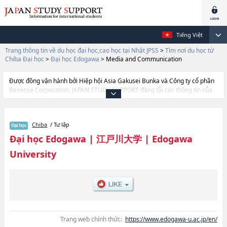
Tiếng Việt
Trang thông tin về du học đại học,cao học tại Nhật JPSS
>
Tìm nơi du học từ
Chiba Đại học
>
Đại học Edogawa
>
Media and Communication
Được đồng vận hành bởi Hiệp hội Asia Gakusei Bunka và Công ty cổ phần
Benesse Corporation, JAPAN STUDY SUPPORT đăng tải các thông tin của
khoảng 1.300 trường đại học, cao học, trường đại học ngắn hạn, trường
chuyên môn đang tiếp nhận du học sinh.
Tại đây có đăng các thông tin chi tiết về Đại học Edogawa, và thông tin cần
Chiba
/ Tư lập
thiết dành cho du học sinh, như là về các Ngành SociologyhoặcNgành
Media and Communication, thông tin về từng ngành học, thông tin liên
Đại học Edogawa
|
江戸川大学
|
Edogawa
quan đến thi tuyển như số lượng tuyển sinh, số lượng trúng tuyển, cở sở
University
trang thiết bị, hướng dẫn địa điểm v.v...
Trang web chính thức:
https://www.edogawa-u.ac.jp/en/