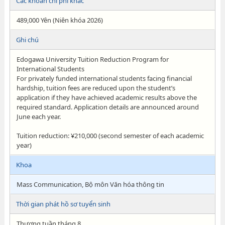
Các khoản chi phí khác
489,000 Yên (Niên khóa 2026)
Ghi chú
Edogawa University Tuition Reduction Program for
International Students
For privately funded international students facing financial
hardship, tuition fees are reduced upon the student’s
application if they have achieved academic results above the
required standard. Application details are announced around
June each year.
Tuition reduction: ¥210,000 (second semester of each academic
year)
Khoa
Mass Communication, Bộ môn Văn hóa thông tin
Thời gian phát hồ sơ tuyển sinh
Thượng tuần tháng 8