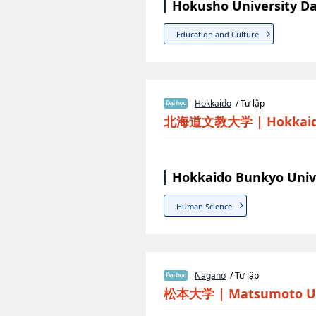
Hokusho University D
Education and Culture
Hokkaido
/ Tư lập
北海道文教大学
|
Hokkaid
Hokkaido Bunkyo Univ
Human Science
Nagano
/ Tư lập
松本大学
|
Matsumoto Un