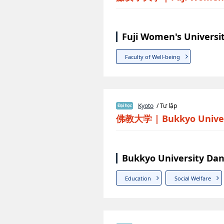
Fuji Women's Universi
Faculty of Well-being
Kyoto
/ Tư lập
佛教大学
|
Bukkyo Unive
Bukkyo University Dan
Education
Social Welfare