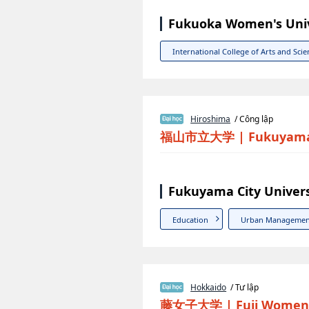
Fukuoka Women's Univ
International College of Arts and Scie
Hiroshima
/ Công lập
福山市立大学
|
Fukuyama 
Fukuyama City Univers
Education
Urban Managemen
Hokkaido
/ Tư lập
藤女子大学
|
Fuji Women'