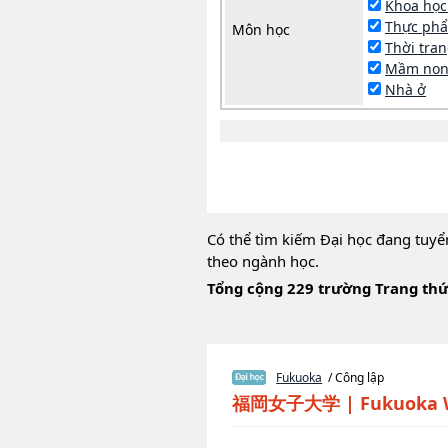
Khoa học
Thực phẩ
Môn học
Thời tra
Mầm no
Nhà ở
Có thể tìm kiếm Đại học đang tuyể
theo ngành học.
Tổng cộng 229 trường Trang thứ
Fukuoka
/ Công lập
福岡女子大学
|
Fukuoka 