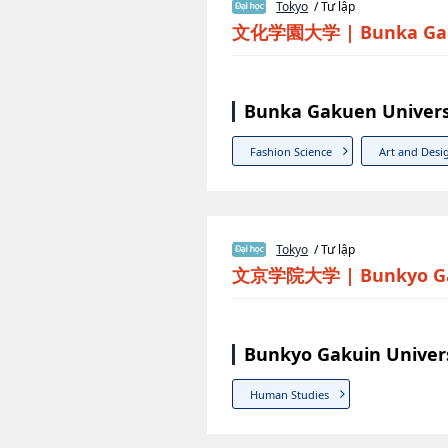
Tokyo
/ Tư lập
文化学園大学
|
Bunka Ga
Bunka Gakuen Univers
Fashion Science
Art and Desi
Tokyo
/ Tư lập
文京学院大学
|
Bunkyo Ga
Bunkyo Gakuin Univer
Human Studies