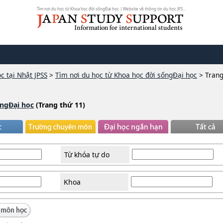
Tìm nơi du học từ Khoa học đời sốngĐại học | Website về thông tin du học JPSS...
c tại Nhật JPSS
>
Tìm nơi du học từ Khoa học đời sốngĐại học
>
Trang
ốngĐại học
(Trang thứ 11)
Từ khóa tự do
Khoa