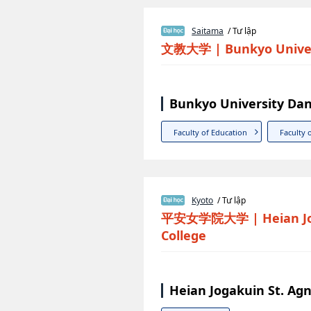
Saitama
/ Tư lập
文教大学
|
Bunkyo Unive
Bunkyo University Dan
Faculty of Education
Faculty 
Kyoto
/ Tư lập
平安女学院大学
|
Heian J
College
Heian Jogakuin St. Ag