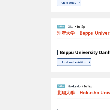
Child Study
Oita
/ Tư lập
別府大学
|
Beppu Univer
Beppu University Danh
Food and Nutrition
Hokkaido
/ Tư lập
北翔大学
|
Hokusho Univ