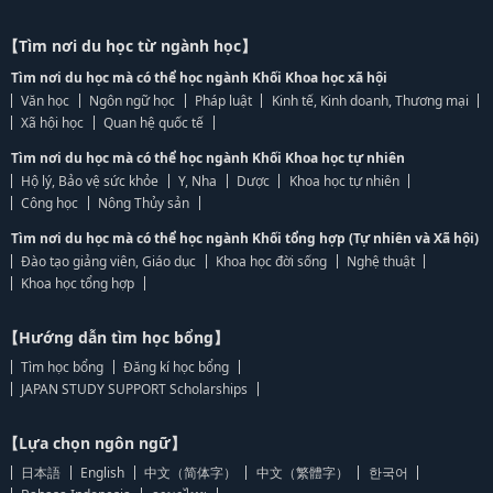
【Tìm nơi du học từ ngành học】
Tìm nơi du học mà có thể học ngành Khối Khoa học xã hội
Văn học
Ngôn ngữ học
Pháp luật
Kinh tế, Kinh doanh, Thương mại
Xã hội học
Quan hệ quốc tế
Tìm nơi du học mà có thể học ngành Khối Khoa học tự nhiên
Hộ lý, Bảo vệ sức khỏe
Y, Nha
Dược
Khoa học tự nhiên
Công học
Nông Thủy sản
Tìm nơi du học mà có thể học ngành Khối tổng hợp (Tự nhiên và Xã hội)
Đào tạo giảng viên, Giáo dục
Khoa học đời sống
Nghệ thuật
Khoa học tổng hợp
【Hướng dẫn tìm học bổng】
Tìm học bổng
Đăng kí học bổng
JAPAN STUDY SUPPORT Scholarships
【Lựa chọn ngôn ngữ】
日本語
English
中文（简体字）
中文（繁體字）
한국어