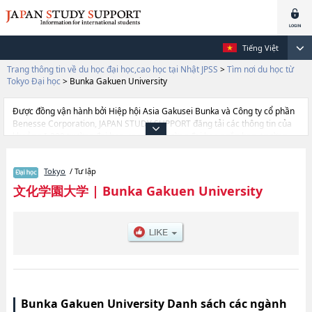
Tiếng Việt
Trang thông tin về du học đại học,cao học tại Nhật JPSS
>
Tìm nơi du học từ
Tokyo Đại học
>
Bunka Gakuen University
Được đồng vận hành bởi Hiệp hội Asia Gakusei Bunka và Công ty cổ phần
Benesse Corporation, JAPAN STUDY SUPPORT đăng tải các thông tin của
khoảng 1.300 trường đại học, cao học, trường đại học ngắn hạn, trường
chuyên môn đang tiếp nhận du học sinh.
Tại đây có đăng các thông tin chi tiết về Bunka Gakuen University, và
Tokyo
/ Tư lập
thông tin cần thiết dành cho du học sinh, như là về các Ngành Fashion
SciencehoặcNgành Art and DesignhoặcNgành Intercultural Studies, thông
文化学園大学
|
Bunka Gakuen University
tin về từng ngành học, thông tin liên quan đến thi tuyển như số lượng
tuyển sinh, số lượng trúng tuyển, cở sở trang thiết bị, hướng dẫn địa điểm
v.v...
Bunka Gakuen University Danh sách các ngành