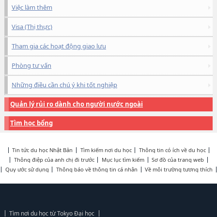
Việc làm thêm
Visa (Thị thực)
Tham gia các hoạt động giao lưu
Phòng tư vấn
Những điều cần chú ý khi tốt nghiệp
Quản lý rủi ro dành cho người nước ngoài
Tìm học bổng
Tin tức du học Nhật Bản
Tìm kiếm nơi du học
Thông tin có ích về du học
Thông điệp của anh chị đi trước
Mục lục tìm kiếm
Sơ đồ của trang web
Quy ước sử dụng
Thông báo về thông tin cá nhân
Về môi trường tương thích
Tìm nơi du học từ Tokyo Đại học