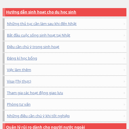
Hướng dẫn sinh hoạt cho du học sinh
Những thủ tục cần làm sau khi đến Nhật
Bắt đầu cuộc sống sinh hoạt tại Nhật
Điều cần chú ý trong sinh hoạt
Đăng kí học bổng
Việc làm thêm
Visa (Thị thực)
Tham gia các hoạt động giao lưu
Phòng tư vấn
Những điều cần chú ý khi tốt nghiệp
Quản lý rủi ro dành cho người nước ngoài