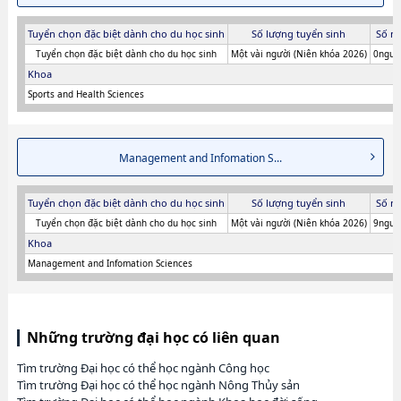
Tuyển chọn đặc biệt dành cho du học sinh
Số lượng tuyển sinh
Số n
Tuyển chọn đặc biệt dành cho du học sinh
Một vài người (Niên khóa 2026)
0người
Khoa
Sports and Health Sciences
Management and Infomation S...
Tuyển chọn đặc biệt dành cho du học sinh
Số lượng tuyển sinh
Số n
Tuyển chọn đặc biệt dành cho du học sinh
Một vài người (Niên khóa 2026)
9người
Khoa
Management and Infomation Sciences
Những trường đại học có liên quan
Tìm trường Đại học có thể học ngành Công học
Tìm trường Đại học có thể học ngành Nông Thủy sản