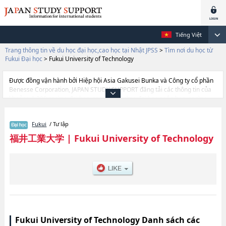
Tiếng Việt
Trang thông tin về du học đại học,cao học tại Nhật JPSS
>
Tìm nơi du học từ
Fukui Đại học
>
Fukui University of Technology
Được đồng vận hành bởi Hiệp hội Asia Gakusei Bunka và Công ty cổ phần
Benesse Corporation, JAPAN STUDY SUPPORT đăng tải các thông tin của
khoảng 1.300 trường đại học, cao học, trường đại học ngắn hạn, trường
chuyên môn đang tiếp nhận du học sinh.
Tại đây có đăng các thông tin chi tiết về Fukui University of Technology, và
Fukui
/ Tư lập
thông tin cần thiết dành cho du học sinh, như là về các Ngành Faculty of
EngineeringhoặcNgành Faculty of Environmental StudieshoặcNgành
福井工業大学
|
Fukui University of Technology
Sports and Health ScienceshoặcNgành Management and Infomation
Sciences, thông tin về từng ngành học, thông tin liên quan đến thi tuyển
như số lượng tuyển sinh, số lượng trúng tuyển, cở sở trang thiết bị, hướng
dẫn địa điểm v.v...
Fukui University of Technology Danh sách các