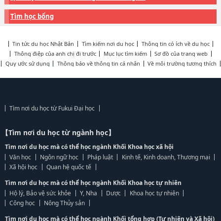
Tìm học bổng
Tin tức du học Nhật Bản
Tìm kiếm nơi du học
Thông tin có ích về du học
Thông điệp của anh chị đi trước
Mục lục tìm kiếm
Sơ đồ của trang web
Quy ước sử dụng
Thông báo về thông tin cá nhân
Về môi trường tương thích
Tìm nơi du học từ Fukui Đại học
【Tìm nơi du học từ ngành học】
Tìm nơi du học mà có thể học ngành Khối Khoa học xã hội
Văn học
Ngôn ngữ học
Pháp luật
Kinh tế, Kinh doanh, Thương mại
Xã hội học
Quan hệ quốc tế
Tìm nơi du học mà có thể học ngành Khối Khoa học tự nhiên
Hộ lý, Bảo vệ sức khỏe
Y, Nha
Dược
Khoa học tự nhiên
Công học
Nông Thủy sản
Tìm nơi du học mà có thể học ngành Khối tổng hợp (Tự nhiên và Xã hội)