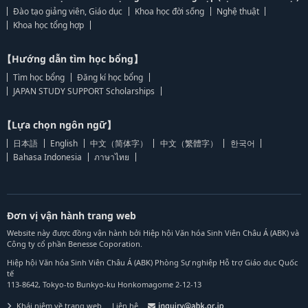
Đào tạo giảng viên, Giáo dục
Khoa học đời sống
Nghệ thuật
Khoa học tổng hợp
【Hướng dẫn tìm học bổng】
Tìm học bổng
Đăng kí học bổng
JAPAN STUDY SUPPORT Scholarships
【Lựa chọn ngôn ngữ】
日本語
English
中文（简体字）
中文（繁體字）
한국어
Bahasa Indonesia
ภาษาไทย
Đơn vị vận hành trang web
Website này được đồng vận hành bởi Hiệp hội Văn hóa Sinh Viên Châu Á (ABK) và
Công ty cổ phần Benesse Coporation.
Hiệp hội Văn hóa Sinh Viên Châu Á (ABK) Phòng Sự nghiệp Hỗ trợ Giáo dục Quốc
tế
113-8642, Tokyo-to Bunkyo-ku Honkomagome 2-12-13
Khái niệm về trang web
Liên hệ