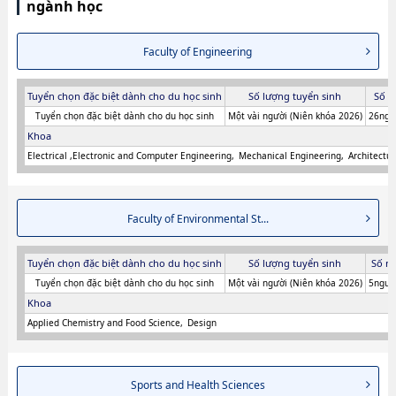
ngành học
Faculty of Engineering
Tuyển chọn đặc biệt dành cho du học sinh
Số lượng tuyển sinh
Số n
Tuyển chọn đặc biệt dành cho du học sinh
Một vài người (Niên khóa 2026)
26ngư
Khoa
Electrical ,Electronic and Computer Engineering
Mechanical Engineering
Architectur
Faculty of Environmental St...
Tuyển chọn đặc biệt dành cho du học sinh
Số lượng tuyển sinh
Số n
Tuyển chọn đặc biệt dành cho du học sinh
Một vài người (Niên khóa 2026)
5người
Khoa
Applied Chemistry and Food Science
Design
Sports and Health Sciences