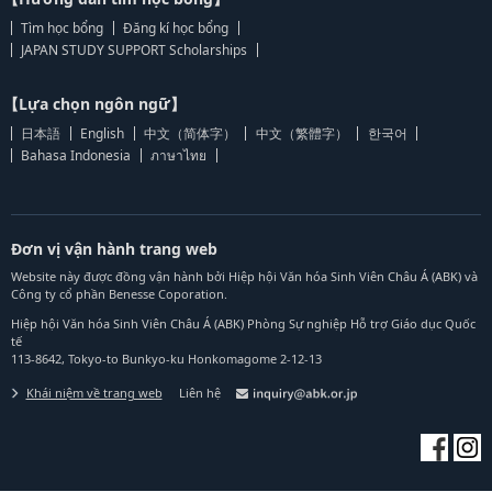
Tìm học bổng
Đăng kí học bổng
JAPAN STUDY SUPPORT Scholarships
【Lựa chọn ngôn ngữ】
日本語
English
中文（简体字）
中文（繁體字）
한국어
Bahasa Indonesia
ภาษาไทย
Đơn vị vận hành trang web
Website này được đồng vận hành bởi Hiệp hội Văn hóa Sinh Viên Châu Á (ABK) và
Công ty cổ phần Benesse Coporation.
Hiệp hội Văn hóa Sinh Viên Châu Á (ABK) Phòng Sự nghiệp Hỗ trợ Giáo dục Quốc
tế
113-8642, Tokyo-to Bunkyo-ku Honkomagome 2-12-13
Khái niệm về trang web
Liên hệ