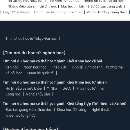
Tin tức du học Nhật Bản
Tìm kiếm nơi du học
Thông tin có ích về du học
Thông điệp của anh chị đi trước
Mục lục tìm kiếm
Sơ đồ của trang web
Quy ước sử dụng
Thông báo về thông tin cá nhân
Về môi trường tương thích
Tìm nơi du học từ Tokyo Đại học
【Tìm nơi du học từ ngành học】
Tìm nơi du học mà có thể học ngành Khối Khoa học xã hội
Văn học
Ngôn ngữ học
Pháp luật
Kinh tế, Kinh doanh, Thương mại
Xã hội học
Quan hệ quốc tế
Tìm nơi du học mà có thể học ngành Khối Khoa học tự nhiên
Hộ lý, Bảo vệ sức khỏe
Y, Nha
Dược
Khoa học tự nhiên
Công học
Nông Thủy sản
Tìm nơi du học mà có thể học ngành Khối tổng hợp (Tự nhiên và Xã hội)
Đào tạo giảng viên, Giáo dục
Khoa học đời sống
Nghệ thuật
Khoa học tổng hợp
【Hướng dẫn tìm học bổng】