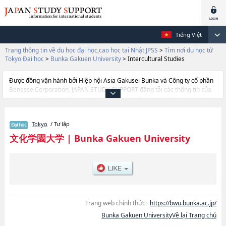
Tiếng Việt
Trang thông tin về du học đại học,cao học tại Nhật JPSS
>
Tìm nơi du học từ
Tokyo Đại học
>
Bunka Gakuen University
>
Intercultural Studies
Được đồng vận hành bởi Hiệp hội Asia Gakusei Bunka và Công ty cổ phần
Benesse Corporation, JAPAN STUDY SUPPORT đăng tải các thông tin của
khoảng 1.300 trường đại học, cao học, trường đại học ngắn hạn, trường
chuyên môn đang tiếp nhận du học sinh.
Tại đây có đăng các thông tin chi tiết về Bunka Gakuen University, và
Tokyo
/ Tư lập
thông tin cần thiết dành cho du học sinh, như là về các Ngành Fashion
SciencehoặcNgành Art and DesignhoặcNgành Intercultural Studies, thông
文化学園大学
|
Bunka Gakuen University
tin về từng ngành học, thông tin liên quan đến thi tuyển như số lượng
tuyển sinh, số lượng trúng tuyển, cở sở trang thiết bị, hướng dẫn địa điểm
v.v...
Trang web chính thức:
https://bwu.bunka.ac.jp/
Bunka Gakuen UniversityVề lại Trang chủ