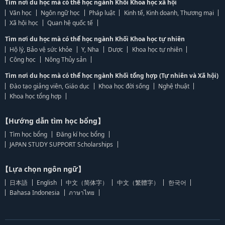
Tìm nơi du học mà có thể học ngành Khối Khoa học xã hội
Văn học
Ngôn ngữ học
Pháp luật
Kinh tế, Kinh doanh, Thương mại
Xã hội học
Quan hệ quốc tế
Tìm nơi du học mà có thể học ngành Khối Khoa học tự nhiên
Hộ lý, Bảo vệ sức khỏe
Y, Nha
Dược
Khoa học tự nhiên
Công học
Nông Thủy sản
Tìm nơi du học mà có thể học ngành Khối tổng hợp (Tự nhiên và Xã hội)
Đào tạo giảng viên, Giáo dục
Khoa học đời sống
Nghệ thuật
Khoa học tổng hợp
【Hướng dẫn tìm học bổng】
Tìm học bổng
Đăng kí học bổng
JAPAN STUDY SUPPORT Scholarships
【Lựa chọn ngôn ngữ】
日本語
English
中文（简体字）
中文（繁體字）
한국어
Bahasa Indonesia
ภาษาไทย