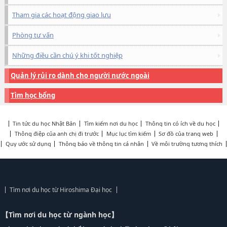
Tham gia các hoạt động giao lưu
Phòng tư vấn
Những điều cần chú ý khi tốt nghiệp
Quản lý rủi ro dành cho người nước ngoài
Tìm học bổng
Tin tức du học Nhật Bản
Tìm kiếm nơi du học
Thông tin có ích về du học
Thông điệp của anh chị đi trước
Mục lục tìm kiếm
Sơ đồ của trang web
Quy ước sử dụng
Thông báo về thông tin cá nhân
Về môi trường tương thích
Tìm nơi du học từ Hiroshima Đại học
【Tìm nơi du học từ ngành học】