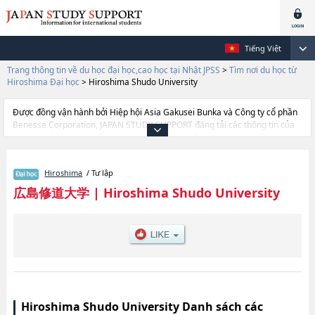
Tiếng Việt
Trang thông tin về du học đại học,cao học tại Nhật JPSS
>
Tìm nơi du học từ
Hiroshima Đại học
>
Hiroshima Shudo University
Được đồng vận hành bởi Hiệp hội Asia Gakusei Bunka và Công ty cổ phần
Benesse Corporation, JAPAN STUDY SUPPORT đăng tải các thông tin của
khoảng 1.300 trường đại học, cao học, trường đại học ngắn hạn, trường
chuyên môn đang tiếp nhận du học sinh.
Tại đây có đăng các thông tin chi tiết về Hiroshima Shudo University, và
Hiroshima
/ Tư lập
thông tin cần thiết dành cho du học sinh, như là về các Ngành Commercial
SciencehoặcNgành Economic ScienceshoặcNgành Humanities and
広島修道大学
|
Hiroshima Shudo University
Human ScienceshoặcNgành LawhoặcNgành Human Environmental
studieshoặcNgành Health ScienceshoặcNgành International Community,
thông tin về từng ngành học, thông tin liên quan đến thi tuyển như số
lượng tuyển sinh, số lượng trúng tuyển, cở sở trang thiết bị, hướng dẫn địa
điểm v.v...
Hiroshima Shudo University Danh sách các