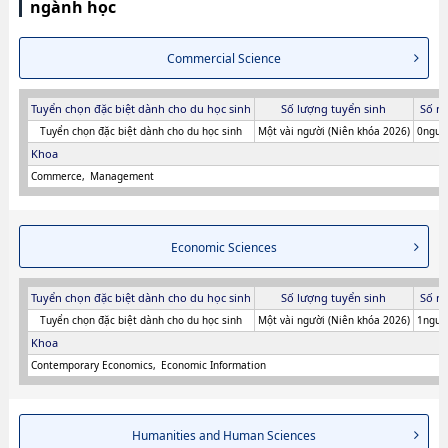
ngành học
Commercial Science
Tuyển chọn đặc biệt dành cho du học sinh
Số lượng tuyển sinh
Số n
Tuyển chọn đặc biệt dành cho du học sinh
Một vài người (Niên khóa 2026)
0người
Khoa
Commerce
Management
Economic Sciences
Tuyển chọn đặc biệt dành cho du học sinh
Số lượng tuyển sinh
Số n
Tuyển chọn đặc biệt dành cho du học sinh
Một vài người (Niên khóa 2026)
1người
Khoa
Contemporary Economics
Economic Information
Humanities and Human Sciences