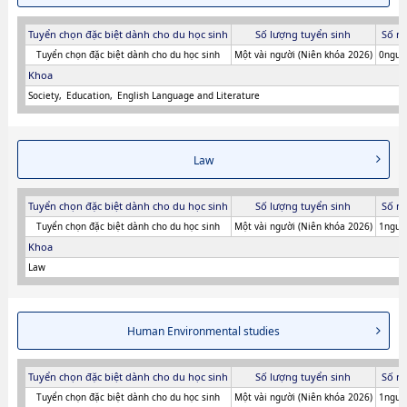
Tuyển chọn đặc biệt dành cho du học sinh
Số lượng tuyển sinh
Số n
Tuyển chọn đặc biệt dành cho du học sinh
Một vài người (Niên khóa 2026)
0người
Khoa
Society
Education
English Language and Literature
Law
Tuyển chọn đặc biệt dành cho du học sinh
Số lượng tuyển sinh
Số n
Tuyển chọn đặc biệt dành cho du học sinh
Một vài người (Niên khóa 2026)
1người
Khoa
Law
Human Environmental studies
Tuyển chọn đặc biệt dành cho du học sinh
Số lượng tuyển sinh
Số n
Tuyển chọn đặc biệt dành cho du học sinh
Một vài người (Niên khóa 2026)
1người