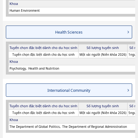
Khoa
Human Environment
Health Sciences
Tuyển chọn đặc biệt dành cho du học sinh
Số lượng tuyển sinh
Số n
Tuyển chọn đặc biệt dành cho du học sinh
Một vài người (Niên khóa 2026)
1người
Khoa
Psychology
Health and Nutrition
International Community
Tuyển chọn đặc biệt dành cho du học sinh
Số lượng tuyển sinh
Số n
Tuyển chọn đặc biệt dành cho du học sinh
Một vài người (Niên khóa 2026)
5người
Khoa
The Department of Global Politics
The Department of Regional Administration