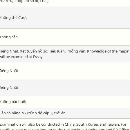
2027(Hạn nộp hồ sơ đợt hai)
Không thể được
Không cần
Tiếng Nhật, Xét tuyển hồ sơ, Tiểu luận, Phỏng vấn, Knowledge of the major
will be examined at Essay.
Tiếng Nhật
Tiếng Nhật
Không bắt buộc
Cần có bằng N2 (trình độ cấp 2) trở lên
Examination will also be conducted in China, South Korea, and Taiwan. For
details, please make an inquiry to the university's Admissions and PR Office.