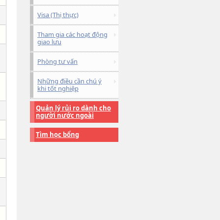
Visa (Thị thực)
Tham gia các hoạt động
giao lưu
Phòng tư vấn
Những điều cần chú ý
khi tốt nghiệp
Quản lý rủi ro dành cho
người nước ngoài
Tìm học bổng