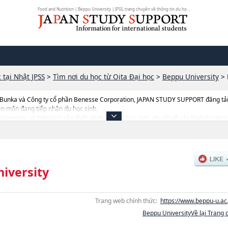
Food and Nutrition | Beppu University | JPSS, trang chuyên về thông tin du họ...
 tại Nhật JPSS
>
Tìm nơi du học từ Oita Đại học
>
Beppu University
>
 Bunka và Công ty cổ phần Benesse Corporation, JAPAN STUDY SUPPORT đăng tải c
ên môn đang tiếp nhận du học sinh.
u University, và thông tin cần thiết dành cho du học sinh, như là về các Ngành L
 từng ngành học, thông tin liên quan đến thi tuyển như số lượng tuyển sinh, số l
iversity
Trang web chính thức:
https://www.beppu-u.ac.
Beppu UniversityVề lại Trang 