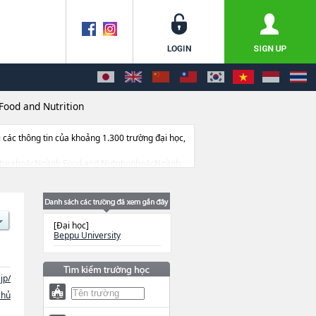
Food and Nutrition
ác thông tin của khoảng 1.300 trường đại học,
iteraturehoặcNgành Food and NutritionhoặcNgành
ượng trúng tuyển, cở sở trang thiết bị, hướng
[Đại học]
Beppu University
jp/
chủ