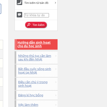
Tìm kiếm từ bản đồ
Hướng dẫn sinh hoạt
cho du học sinh
Những thủ tục cần làm
sau khi đến Nhật
Bắt đầu cuộc sống sinh
hoạt tại Nhật
Điều cần chú ý trong
sinh hoạt
Đăng kí học bổng
Việc làm thêm