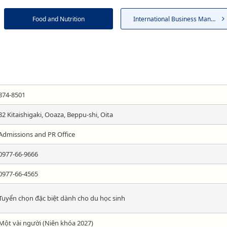
Food and Nutrition
International Business Mana...
874-8501
82 Kitaishigaki, Ooaza, Beppu-shi, Oita
Admissions and PR Office
0977-66-9666
0977-66-4565
Tuyển chọn đặc biệt dành cho du học sinh
Một vài người (Niên khóa 2027)