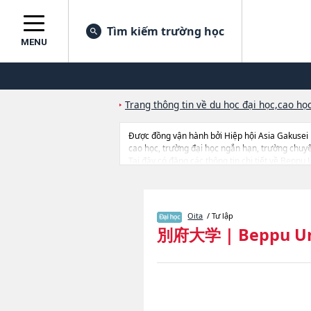
Tìm kiếm trường học
MENU
Trang thông tin về du học đại học,cao học
Được đồng vận hành bởi Hiệp hội Asia Gakusei
cao học, trường đại học ngắn hạn, trường chuy
Tại đây có đăng các thông tin chi tiết về Bepp
International Business Management, thông tin về
dẫn địa điểm v.v...
Oita
/ Tư lập
別府大学
|
Beppu Un