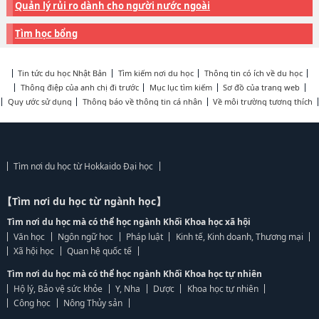
Quản lý rủi ro dành cho người nước ngoài
Tìm học bổng
Tin tức du học Nhật Bản
Tìm kiếm nơi du học
Thông tin có ích về du học
Thông điệp của anh chị đi trước
Mục lục tìm kiếm
Sơ đồ của trang web
Quy ước sử dụng
Thông báo về thông tin cá nhân
Về môi trường tương thích
Tìm nơi du học từ Hokkaido Đại học
【Tìm nơi du học từ ngành học】
Tìm nơi du học mà có thể học ngành Khối Khoa học xã hội
Văn học
Ngôn ngữ học
Pháp luật
Kinh tế, Kinh doanh, Thương mại
Xã hội học
Quan hệ quốc tế
Tìm nơi du học mà có thể học ngành Khối Khoa học tự nhiên
Hộ lý, Bảo vệ sức khỏe
Y, Nha
Dược
Khoa học tự nhiên
Công học
Nông Thủy sản