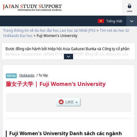
Tiếng Việt
Trang thông tin về du học đại học,cao học tại Nhật JPSS
>
Tìm nơi du học từ
Hokkaido Đại học
>
Fuji Women's University
Được đồng vận hành bởi Hiệp hội Asia Gakusei Bunka và Công ty cổ phần
Benesse Corporation, JAPAN STUDY SUPPORT đăng tải các thông tin của
khoảng 1.300 trường đại học, cao học, trường đại học ngắn hạn, trường
chuyên môn đang tiếp nhận du học sinh.
Tại đây có đăng các thông tin chi tiết về Fuji Women's University, và thông
Hokkaido
/ Tư lập
tin cần thiết dành cho du học sinh, như là về các Ngành Faculty of
HumanitieshoặcNgành Faculty of Well-being, thông tin về từng ngành học,
藤女子大学
|
Fuji Women's University
thông tin liên quan đến thi tuyển như số lượng tuyển sinh, số lượng trúng
tuyển, cở sở trang thiết bị, hướng dẫn địa điểm v.v...
Fuji Women's University Danh sách các ngành