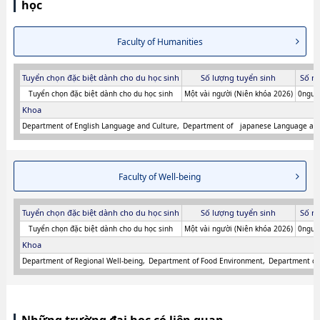
học
Faculty of Humanities
Tuyển chọn đặc biệt dành cho du học sinh
Số lượng tuyển sinh
Số n
Tuyển chọn đặc biệt dành cho du học sinh
Một vài người (Niên khóa 2026)
0người
Khoa
Department of English Language and Culture
Department of japanese Language and
Faculty of Well-being
Tuyển chọn đặc biệt dành cho du học sinh
Số lượng tuyển sinh
Số n
Tuyển chọn đặc biệt dành cho du học sinh
Một vài người (Niên khóa 2026)
0người
Khoa
Department of Regional Well-being
Department of Food Environment
Department of 
Những trường đại học có liên quan