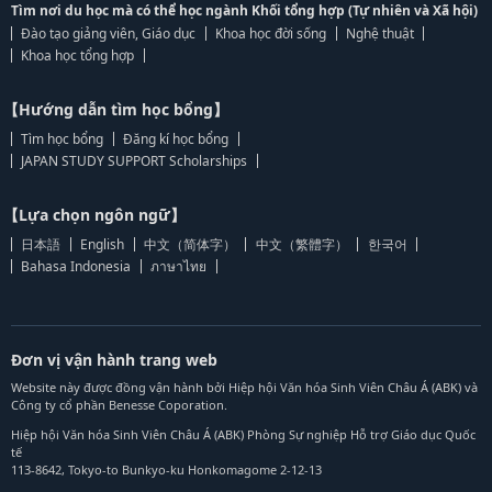
Tìm nơi du học mà có thể học ngành Khối tổng hợp (Tự nhiên và Xã hội)
Đào tạo giảng viên, Giáo dục
Khoa học đời sống
Nghệ thuật
Khoa học tổng hợp
【Hướng dẫn tìm học bổng】
Tìm học bổng
Đăng kí học bổng
JAPAN STUDY SUPPORT Scholarships
【Lựa chọn ngôn ngữ】
日本語
English
中文（简体字）
中文（繁體字）
한국어
Bahasa Indonesia
ภาษาไทย
Đơn vị vận hành trang web
Website này được đồng vận hành bởi Hiệp hội Văn hóa Sinh Viên Châu Á (ABK) và
Công ty cổ phần Benesse Coporation.
Hiệp hội Văn hóa Sinh Viên Châu Á (ABK) Phòng Sự nghiệp Hỗ trợ Giáo dục Quốc
tế
113-8642, Tokyo-to Bunkyo-ku Honkomagome 2-12-13