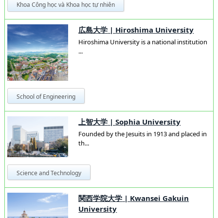
Khoa Công học và Khoa học tự nhiên
広島大学
|
Hiroshima University
Hiroshima University is a national institution
...
School of Engineering
上智大学
|
Sophia University
Founded by the Jesuits in 1913 and placed in
th...
Science and Technology
関西学院大学
|
Kwansei Gakuin
University