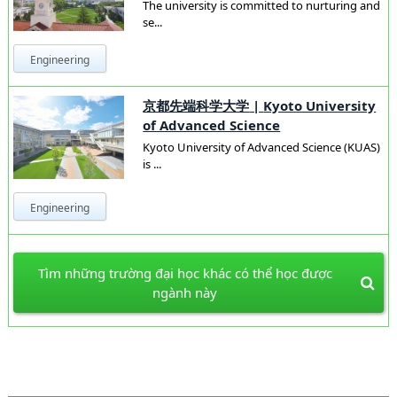
The university is committed to nurturing and
se...
Engineering
京都先端科学大学
|
Kyoto University
of Advanced Science
Kyoto University of Advanced Science (KUAS)
is ...
Engineering
Tìm những trường đại học khác có thể học được
ngành này