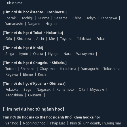
Fukushima
[Tìm nơi du học ở Kanto・Koshinetsu]
Ibaraki
Tochigi
Gunma
Saitama
Chiba
Tokyo
Kanagawa
Yamanashi
Nagano
Niigata
[Tìm nơi du học ở Tokai ・Hokuriku]
Gifu
Shizuoka
Aichi
Mie
Toyama
Ishikawa
Fukui
[Tìm nơi du học ở Kinki]
Shiga
Kyoto
Osaka
Hyogo
Nara
Wakayama
[Tìm nơi du học ở Chugoku・Shikoku]
Tottori
Shimane
Okayama
Hiroshima
Yamaguchi
Tokushima
Kagawa
Ehime
Kochi
[Tìm nơi du học ở Kyushu・Okinawa]
Fukuoka
Saga
Nagasaki
Kumamoto
Oita
Miyazaki
Kagoshima
Okinawa
【Tìm nơi du học từ ngành học】
Tìm nơi du học mà có thể học ngành Khối Khoa học xã hội
Văn học
Ngôn ngữ học
Pháp luật
Kinh tế, Kinh doanh, Thương mại