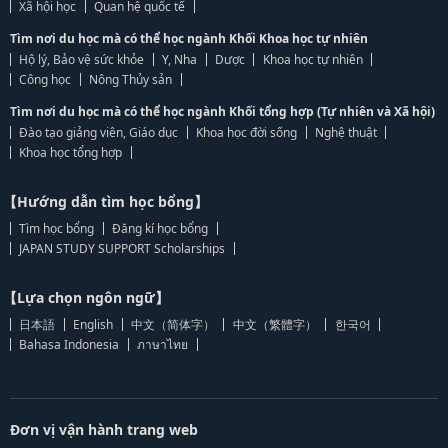
Xã hội học
Quan hệ quốc tế
Tìm nơi du học mà có thể học ngành Khối Khoa học tự nhiên
Hộ lý, Bảo vệ sức khỏe
Y, Nha
Dược
Khoa học tự nhiên
Công học
Nông Thủy sản
Tìm nơi du học mà có thể học ngành Khối tổng hợp (Tự nhiên và Xã hội)
Đào tạo giảng viên, Giáo dục
Khoa học đời sống
Nghệ thuật
Khoa học tổng hợp
【Hướng dẫn tìm học bổng】
Tìm học bổng
Đăng kí học bổng
JAPAN STUDY SUPPORT Scholarships
【Lựa chọn ngôn ngữ】
日本語
English
中文（简体字）
中文（繁體字）
한국어
Bahasa Indonesia
ภาษาไทย
Đơn vị vận hành trang web