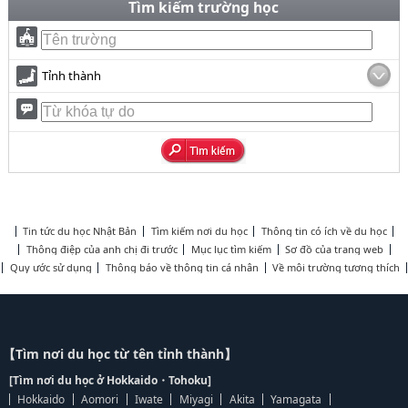
Tìm kiếm trường học
Tỉnh thành
Tin tức du học Nhật Bản
Tìm kiếm nơi du học
Thông tin có ích về du học
Thông điệp của anh chị đi trước
Mục lục tìm kiếm
Sơ đồ của trang web
Quy ước sử dụng
Thông báo về thông tin cá nhân
Về môi trường tương thích
【Tìm nơi du học từ tên tỉnh thành】
[Tìm nơi du học ở Hokkaido・Tohoku]
Hokkaido
Aomori
Iwate
Miyagi
Akita
Yamagata