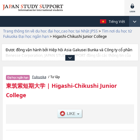
Tiếng Việt
Trang thông tin về du học đại học,cao học tại Nhật JPSS
>
Tìm nơi du học từ
Fukuoka Đại học ngắn hạn
>
Higashi-Chikushi Junior College
Được đồng vận hành bởi Hiệp hội Asia Gakusei Bunka và Công ty cổ phần
Benesse Corporation, JAPAN STUDY SUPPORT đăng tải các thông tin của
khoảng 1.300 trường đại học, cao học, trường đại học ngắn hạn, trường
chuyên môn đang tiếp nhận du học sinh.
Tại đây có đăng các thông tin chi tiết về Higashi-Chikushi Junior College, và
Fukuoka
/ Tư lập
thông tin cần thiết dành cho du học sinh, như là về các Ngành Food And
NutritionhoặcNgành Childcare departmenthoặcNgành Advanced
東筑紫短期大学
|
Higashi-Chikushi Junior
Course, thông tin về từng ngành học, thông tin liên quan đến thi tuyển như
College
số lượng tuyển sinh, số lượng trúng tuyển, cở sở trang thiết bị, hướng dẫn
địa điểm v.v...