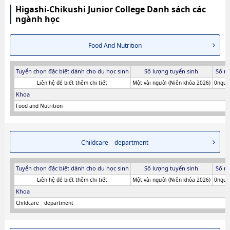
Higashi-Chikushi Junior College Danh sách các
ngành học
Food And Nutrition
Tuyển chọn đặc biệt dành cho du học sinh
Số lượng tuyển sinh
Số n
Liên hệ để biết thêm chi tiết
Một vài người (Niên khóa 2026)
0người
Khoa
Food and Nutrition
Childcare department
Tuyển chọn đặc biệt dành cho du học sinh
Số lượng tuyển sinh
Số n
Liên hệ để biết thêm chi tiết
Một vài người (Niên khóa 2026)
0người
Khoa
Childcare department