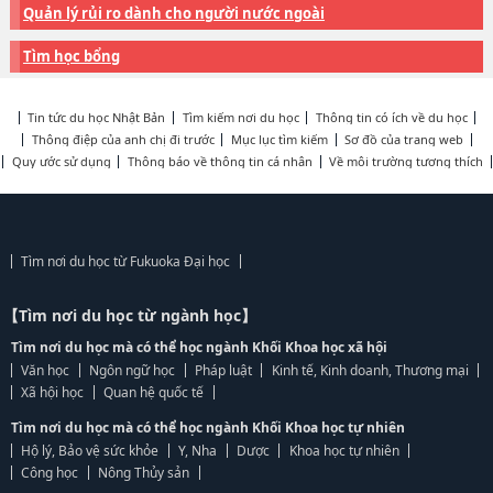
Quản lý rủi ro dành cho người nước ngoài
Tìm học bổng
Tin tức du học Nhật Bản
Tìm kiếm nơi du học
Thông tin có ích về du học
Thông điệp của anh chị đi trước
Mục lục tìm kiếm
Sơ đồ của trang web
Quy ước sử dụng
Thông báo về thông tin cá nhân
Về môi trường tương thích
Tìm nơi du học từ Fukuoka Đại học
【Tìm nơi du học từ ngành học】
Tìm nơi du học mà có thể học ngành Khối Khoa học xã hội
Văn học
Ngôn ngữ học
Pháp luật
Kinh tế, Kinh doanh, Thương mại
Xã hội học
Quan hệ quốc tế
Tìm nơi du học mà có thể học ngành Khối Khoa học tự nhiên
Hộ lý, Bảo vệ sức khỏe
Y, Nha
Dược
Khoa học tự nhiên
Công học
Nông Thủy sản