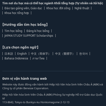
Tìm nơi du học mà có thể học ngành Khối tổng hợp (Tự nhiên và Xã hội)
Đào tạo giảng viên, Giáo dục
Khoa học đời sống
Nghệ thuật
Khoa học tổng hợp
【Hướng dẫn tìm học bổng】
Tìm học bổng
Đăng kí học bổng
JAPAN STUDY SUPPORT Scholarships
【Lựa chọn ngôn ngữ】
日本語
English
中文（简体字）
中文（繁體字）
한국어
Bahasa Indonesia
ภาษาไทย
Đơn vị vận hành trang web
Website này được đồng vận hành bởi Hiệp hội Văn hóa Sinh Viên Châu Á (ABK) và
Công ty cổ phần Benesse Coporation.
Hiệp hội Văn hóa Sinh Viên Châu Á (ABK) Phòng Sự nghiệp Hỗ trợ Giáo dục Quốc
tế
113-8642, Tokyo-to Bunkyo-ku Honkomagome 2-12-13