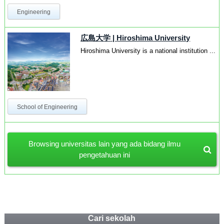
Engineering
広島大学
|
Hiroshima University
Hiroshima University is a national institution ...
School of Engineering
Browsing universitas lain yang ada bidang ilmu
pengetahuan ini
Cari sekolah