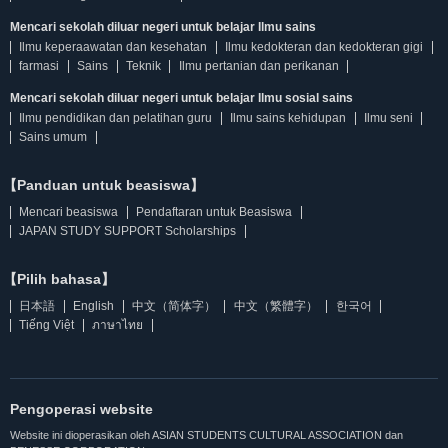
Mencari sekolah diluar negeri untuk belajar Ilmu sains
Ilmu keperaawatan dan kesehatan
Ilmu kedokteran dan kedokteran gigi
farmasi
Sains
Teknik
Ilmu pertanian dan perikanan
Mencari sekolah diluar negeri untuk belajar Ilmu sosial sains
Ilmu pendidikan dan pelatihan guru
Ilmu sains kehidupan
Ilmu seni
Sains umum
【Panduan untuk beasiswa】
Mencari beasiswa
Pendaftaran untuk Beasiswa
JAPAN STUDY SUPPORT Scholarships
【Pilih bahasa】
日本語
English
中文（简体字）
中文（繁體字）
한국어
Tiếng Việt
ภาษาไทย
Pengoperasi website
Website ini dioperasikan oleh ASIAN STUDENTS CULTURAL ASSOCIATION dan