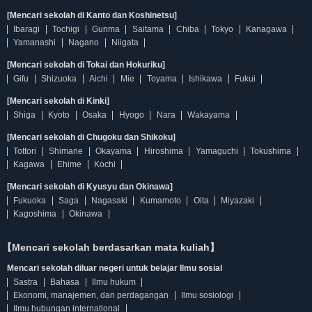
[Mencari sekolah di Kanto dan Koshinetsu]
Ibaragi
Tochigi
Gunma
Saitama
Chiba
Tokyo
Kanagawa
Yamanashi
Nagano
Niigata
[Mencari sekolah di Tokai dan Hokuriku]
Gifu
Shizuoka
Aichi
Mie
Toyama
Ishikawa
Fukui
[Mencari sekolah di Kinki]
Shiga
Kyoto
Osaka
Hyogo
Nara
Wakayama
[Mencari sekolah di Chugoku dan Shikoku]
Tottori
Shimane
Okayama
Hiroshima
Yamaguchi
Tokushima
Kagawa
Ehime
Kochi
[Mencari sekolah di Kyusyu dan Okinawa]
Fukuoka
Saga
Nagasaki
Kumamoto
Oita
Miyazaki
Kagoshima
Okinawa
【Mencari sekolah berdasarkan mata kuliah】
Mencari sekolah diluar negeri untuk belajar Ilmu sosial
Sastra
Bahasa
Ilmu hukum
Ekonomi, manajemen, dan perdagangan
Ilmu sosiologi
Ilmu hubungan international