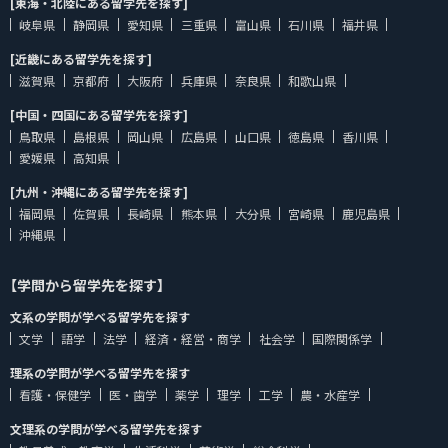
[東海・北陸にある留学先を探す]
岐阜県
静岡県
愛知県
三重県
富山県
石川県
福井県
[近畿にある留学先を探す]
滋賀県
京都府
大阪府
兵庫県
奈良県
和歌山県
[中国・四国にある留学先を探す]
鳥取県
島根県
岡山県
広島県
山口県
徳島県
香川県
愛媛県
高知県
[九州・沖縄にある留学先を探す]
福岡県
佐賀県
長崎県
熊本県
大分県
宮崎県
鹿児島県
沖縄県
【学問から留学先を探す】
文系の学問が学べる留学先を探す
文学
語学
法学
経済・経営・商学
社会学
国際関係学
理系の学問が学べる留学先を探す
看護・保健学
医・歯学
薬学
理学
工学
農・水産学
文理系の学問が学べる留学先を探す