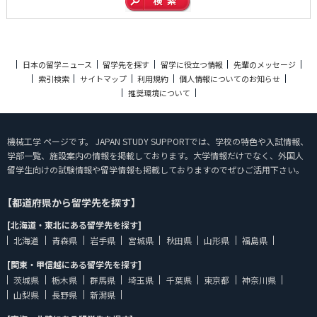
日本の留学ニュース
留学先を探す
留学に役立つ情報
先輩のメッセージ
索引検索
サイトマップ
利用規約
個人情報についてのお知らせ
推奨環境について
機械工学 ページです。 JAPAN STUDY SUPPORTでは、学校の特色や入試情報、
学部一覧、施設案内の情報を掲載しております。大学情報だけでなく、外国人
留学生向けの試験情報や留学情報も掲載しておりますのでぜひご活用下さい。
【都道府県から留学先を探す】
[北海道・東北にある留学先を探す]
北海道
青森県
岩手県
宮城県
秋田県
山形県
福島県
[関東・甲信越にある留学先を探す]
茨城県
栃木県
群馬県
埼玉県
千葉県
東京都
神奈川県
山梨県
長野県
新潟県