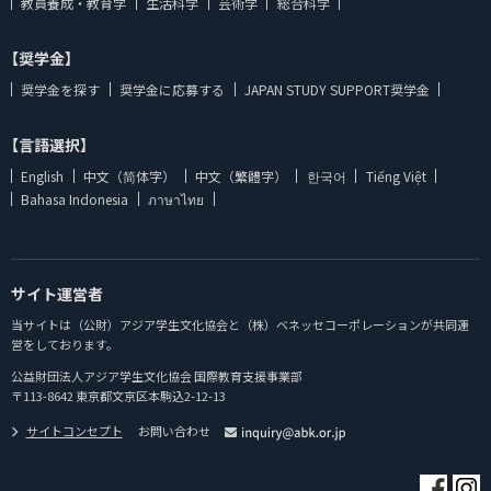
教員養成・教育学
生活科学
芸術学
総合科学
【奨学金】
奨学金を探す
奨学金に応募する
JAPAN STUDY SUPPORT奨学金
【言語選択】
English
中文（简体字）
中文（繁體字）
한국어
Tiếng Việt
Bahasa Indonesia
ภาษาไทย
サイト運営者
当サイトは（公財）アジア学生文化協会と（株）ベネッセコーポレーションが共同運
営をしております。
公益財団法人アジア学生文化協会 国際教育支援事業部
〒113-8642 東京都文京区本駒込2-12-13
サイトコンセプト
お問い合わせ