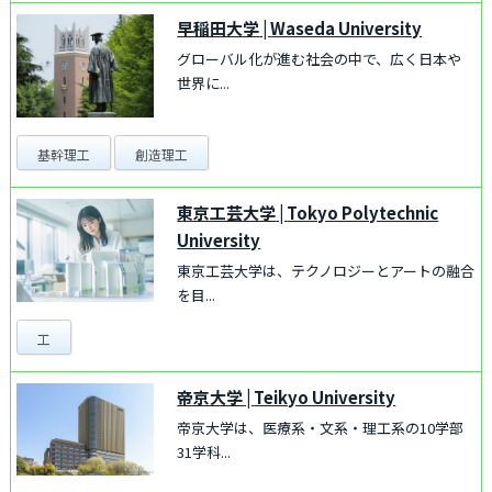
早稲田大学
|
Waseda University
グローバル化が進む社会の中で、広く日本や
世界に...
基幹理工
創造理工
東京工芸大学
|
Tokyo Polytechnic
University
東京工芸大学は、テクノロジーとアートの融合
を目...
工
帝京大学
|
Teikyo University
帝京大学は、医療系・文系・理工系の10学部
31学科...