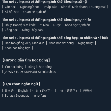
Tìm nơi du học mà có thể học ngành Khối Khoa học xã hội
Văn học
Ngôn ngữ học
Pháp luật
Kinh tế, Kinh doanh, Thương mại
Xã hội học
Quan hệ quốc tế
Tìm nơi du học mà có thể học ngành Khối Khoa học tự nhiên
Hộ lý, Bảo vệ sức khỏe
Y, Nha
Dược
Khoa học tự nhiên
Công học
Nông Thủy sản
Tìm nơi du học mà có thể học ngành Khối tổng hợp (Tự nhiên và Xã hội)
Đào tạo giảng viên, Giáo dục
Khoa học đời sống
Nghệ thuật
Khoa học tổng hợp
【Hướng dẫn tìm học bổng】
Tìm học bổng
Đăng kí học bổng
JAPAN STUDY SUPPORT Scholarships
【Lựa chọn ngôn ngữ】
日本語
English
中文（简体字）
中文（繁體字）
한국어
Bahasa Indonesia
ภาษาไทย