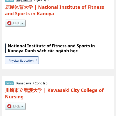
Kagoshima
/ Quốc lập
鹿屋体育大学
|
National Institute of Fitness
and Sports in Kanoya
National Institute of Fitness and Sports in
Kanoya Danh sách các ngành học
Physical Education
Kanagawa
/ Công lập
川崎市立看護大学
|
Kawasaki City College of
Nursing