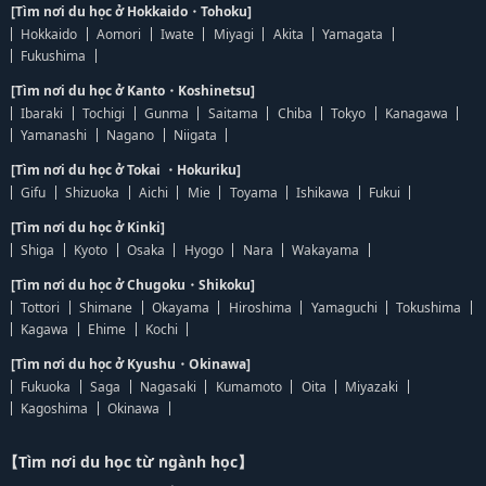
[Tìm nơi du học ở Hokkaido・Tohoku]
Hokkaido
Aomori
Iwate
Miyagi
Akita
Yamagata
Fukushima
[Tìm nơi du học ở Kanto・Koshinetsu]
Ibaraki
Tochigi
Gunma
Saitama
Chiba
Tokyo
Kanagawa
Yamanashi
Nagano
Niigata
[Tìm nơi du học ở Tokai ・Hokuriku]
Gifu
Shizuoka
Aichi
Mie
Toyama
Ishikawa
Fukui
[Tìm nơi du học ở Kinki]
Shiga
Kyoto
Osaka
Hyogo
Nara
Wakayama
[Tìm nơi du học ở Chugoku・Shikoku]
Tottori
Shimane
Okayama
Hiroshima
Yamaguchi
Tokushima
Kagawa
Ehime
Kochi
[Tìm nơi du học ở Kyushu・Okinawa]
Fukuoka
Saga
Nagasaki
Kumamoto
Oita
Miyazaki
Kagoshima
Okinawa
【Tìm nơi du học từ ngành học】