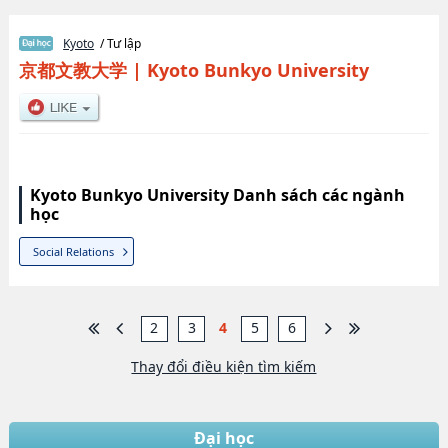
Kyoto
/ Tư lập
京都文教大学
|
Kyoto Bunkyo University
Kyoto Bunkyo University Danh sách các ngành
học
Social Relations
2
3
4
5
6
Thay đổi điều kiện tìm kiếm
Đại học