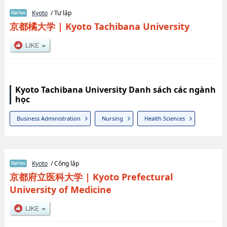
Kyoto
/ Tư lập
京都橘大学
|
Kyoto Tachibana University
Kyoto Tachibana University Danh sách các ngành
học
Business Administration
Nursing
Health Sciences
Kyoto
/ Công lập
京都府立医科大学
|
Kyoto Prefectural
University of Medicine