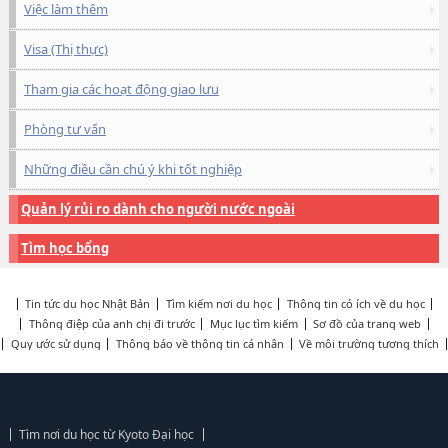
Việc làm thêm
Visa (Thị thực)
Tham gia các hoạt động giao lưu
Phòng tư vấn
Những điều cần chú ý khi tốt nghiệp
Quản lý rủi ro dành cho người nước ngoài
Tìm học bổng
Tin tức du học Nhật Bản
Tìm kiếm nơi du học
Thông tin có ích về du học
Thông điệp của anh chị đi trước
Mục lục tìm kiếm
Sơ đồ của trang web
Quy ước sử dụng
Thông báo về thông tin cá nhân
Về môi trường tương thích
Tìm nơi du học từ Kyoto Đại học