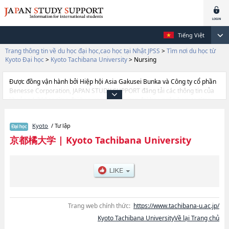
Tiếng Việt
Trang thông tin về du học đại học,cao học tại Nhật JPSS
>
Tìm nơi du học từ
Kyoto Đại học
>
Kyoto Tachibana University
>
Nursing
Được đồng vận hành bởi Hiệp hội Asia Gakusei Bunka và Công ty cổ phần
Benesse Corporation, JAPAN STUDY SUPPORT đăng tải các thông tin của
khoảng 1.300 trường đại học, cao học, trường đại học ngắn hạn, trường
chuyên môn đang tiếp nhận du học sinh.
Tại đây có đăng các thông tin chi tiết về Kyoto Tachibana University, và
Kyoto
/ Tư lập
thông tin cần thiết dành cho du học sinh, như là về các Ngành
HumanitieshoặcNgành Business AdministrationhoặcNgành
京都橘大学
|
Kyoto Tachibana University
NursinghoặcNgành Human Development and EducationhoặcNgành
Health ScienceshoặcNgành English and Global
CommunicationhoặcNgành EconomicshoặcNgành
EngineeringhoặcNgành Comprehensive PsychologyhoặcNgành DEGITAL
MEDIA, thông tin về từng ngành học, thông tin liên quan đến thi tuyển như
số lượng tuyển sinh, số lượng trúng tuyển, cở sở trang thiết bị, hướng dẫn
địa điểm v.v...
Trang web chính thức:
https://www.tachibana-u.ac.jp/
Kyoto Tachibana UniversityVề lại Trang chủ