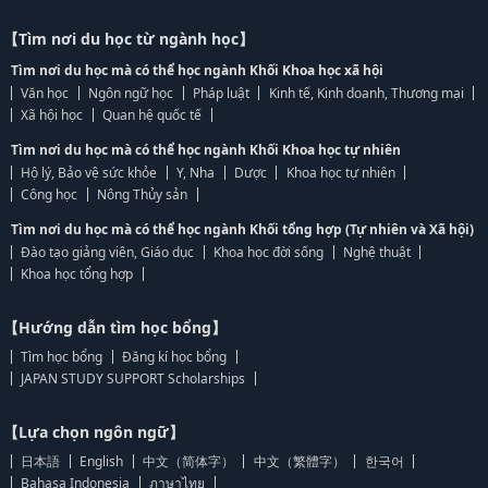
【Tìm nơi du học từ ngành học】
Tìm nơi du học mà có thể học ngành Khối Khoa học xã hội
Văn học
Ngôn ngữ học
Pháp luật
Kinh tế, Kinh doanh, Thương mại
Xã hội học
Quan hệ quốc tế
Tìm nơi du học mà có thể học ngành Khối Khoa học tự nhiên
Hộ lý, Bảo vệ sức khỏe
Y, Nha
Dược
Khoa học tự nhiên
Công học
Nông Thủy sản
Tìm nơi du học mà có thể học ngành Khối tổng hợp (Tự nhiên và Xã hội)
Đào tạo giảng viên, Giáo dục
Khoa học đời sống
Nghệ thuật
Khoa học tổng hợp
【Hướng dẫn tìm học bổng】
Tìm học bổng
Đăng kí học bổng
JAPAN STUDY SUPPORT Scholarships
【Lựa chọn ngôn ngữ】
日本語
English
中文（简体字）
中文（繁體字）
한국어
Bahasa Indonesia
ภาษาไทย