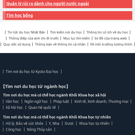
Quản lý rủi ro dành cho người nước ngoài
Tìm học bổng
Tin tức du học Nhật Bản
Tìm kiếm nơi du học
Thông tin có ích về du học
Thông điệp của anh chị đi trước
Mục lục tìm kiếm
Sơ đồ của trang web
Quy ước sử dụng
Thông báo về thông tin cá nhân
Về môi trường tương thích
Tìm nơi du học từ Kyoto Đại học
【Tìm nơi du học từ ngành học】
Tìm nơi du học mà có thể học ngành Khối Khoa học xã hội
Văn học
Ngôn ngữ học
Pháp luật
Kinh tế, Kinh doanh, Thương mại
Xã hội học
Quan hệ quốc tế
Tìm nơi du học mà có thể học ngành Khối Khoa học tự nhiên
Hộ lý, Bảo vệ sức khỏe
Y, Nha
Dược
Khoa học tự nhiên
Công học
Nông Thủy sản