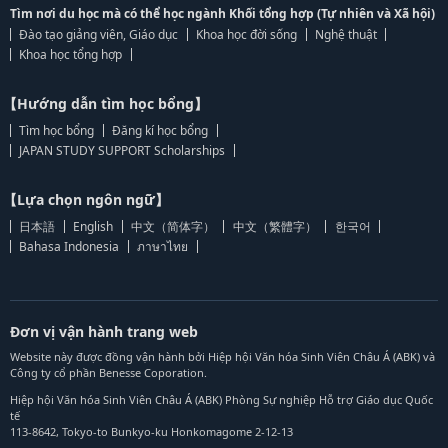
Tìm nơi du học mà có thể học ngành Khối tổng hợp (Tự nhiên và Xã hội)
Đào tạo giảng viên, Giáo dục
Khoa học đời sống
Nghệ thuật
Khoa học tổng hợp
【Hướng dẫn tìm học bổng】
Tìm học bổng
Đăng kí học bổng
JAPAN STUDY SUPPORT Scholarships
【Lựa chọn ngôn ngữ】
日本語
English
中文（简体字）
中文（繁體字）
한국어
Bahasa Indonesia
ภาษาไทย
Đơn vị vận hành trang web
Website này được đồng vận hành bởi Hiệp hội Văn hóa Sinh Viên Châu Á (ABK) và
Công ty cổ phần Benesse Coporation.
Hiệp hội Văn hóa Sinh Viên Châu Á (ABK) Phòng Sự nghiệp Hỗ trợ Giáo dục Quốc
tế
113-8642, Tokyo-to Bunkyo-ku Honkomagome 2-12-13