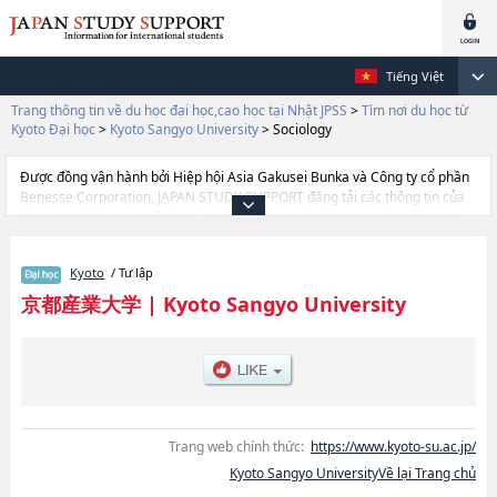
Tiếng Việt
Trang thông tin về du học đại học,cao học tại Nhật JPSS
>
Tìm nơi du học từ
Kyoto Đại học
>
Kyoto Sangyo University
>
Sociology
Được đồng vận hành bởi Hiệp hội Asia Gakusei Bunka và Công ty cổ phần
Benesse Corporation, JAPAN STUDY SUPPORT đăng tải các thông tin của
khoảng 1.300 trường đại học, cao học, trường đại học ngắn hạn, trường
chuyên môn đang tiếp nhận du học sinh.
Tại đây có đăng các thông tin chi tiết về Kyoto Sangyo University, và thông
Kyoto
/ Tư lập
tin cần thiết dành cho du học sinh, như là về các Ngành
EconomicshoặcNgành SciencehoặcNgành LawhoặcNgành Business
京都産業大学
|
Kyoto Sangyo University
AdministrationhoặcNgành Foreign StudieshoặcNgành Life
ScienceshoặcNgành Cultural StudieshoặcNgành Information Science and
EngineeringhoặcNgành SociologyhoặcNgành International
RelationshoặcNgành Interfaculty Program in Entrepreneurship
(Scheduled to start in April 2026), thông tin về từng ngành học, thông tin
liên quan đến thi tuyển như số lượng tuyển sinh, số lượng trúng tuyển, cở
sở trang thiết bị, hướng dẫn địa điểm v.v...
Trang web chính thức:
https://www.kyoto-su.ac.jp/
Kyoto Sangyo UniversityVề lại Trang chủ