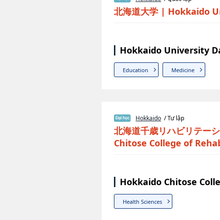
北海道大学
|
Hokkaido Un
Hokkaido University D
Education
Medicine
Hokkaido
/ Tư lập
北海道千歳リハビリテーシ
Chitose College of Rehab
Hokkaido Chitose Coll
Health Sciences