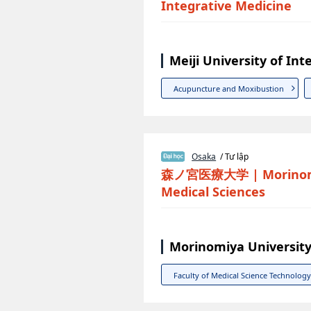
Integrative Medicine
Meiji University of In
Acupuncture and Moxibustion
Osaka
/ Tư lập
森ノ宮医療大学
|
Morinom
Medical Sciences
Morinomiya University
Faculty of Medical Science Technology