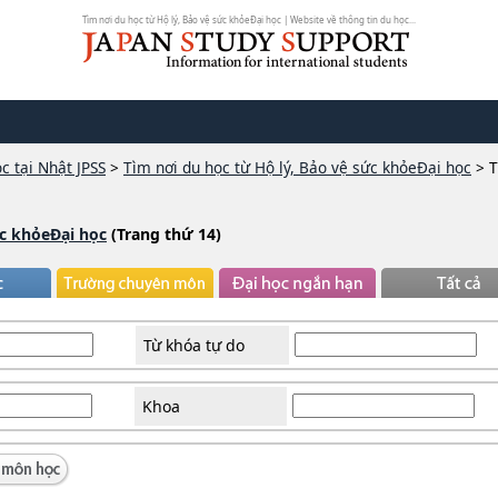
Tìm nơi du học từ Hộ lý, Bảo vệ sức khỏeĐại học | Website về thông tin du học...
c tại Nhật JPSS
>
Tìm nơi du học từ Hộ lý, Bảo vệ sức khỏeĐại học
>
T
ức khỏeĐại học
(Trang thứ 14)
Từ khóa tự do
Khoa