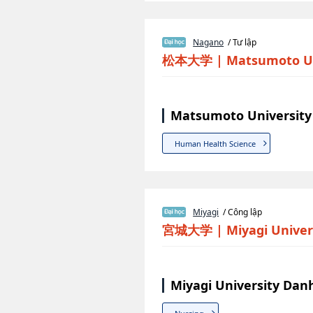
Nagano
/ Tư lập
松本大学
|
Matsumoto Un
Matsumoto University
Human Health Science
Miyagi
/ Công lập
宮城大学
|
Miyagi Univer
Miyagi University Dan