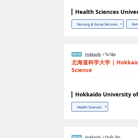
Health Sciences Unive
Nursing & Social Services
Reh
Hokkaido
/ Tư lập
北海道科学大学
|
Hokkaid
Science
Hokkaido University o
Health Sciences
Hokkaido
/ Quốc lập