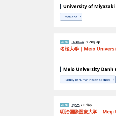
University of Miyazak
Medicine
Okinawa
/ Công lập
名桜大学
|
Meio Universi
Meio University Danh 
Faculty of Human Health Sciences
Kyoto
/ Tư lập
明治国際医療大学
|
Meiji 