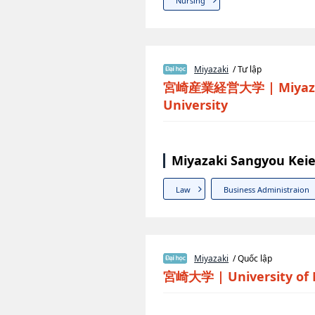
Nursing
Miyazaki
/ Tư lập
宮崎産業経営大学
|
Miyaz
University
Miyazaki Sangyou Keie
Law
Business Administraion
Miyazaki
/ Quốc lập
宮崎大学
|
University of