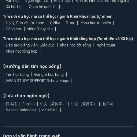
Văn học
Ngôn ngữ học
Pháp luật
Kinh tế, Kinh doanh, Thương mại
Xã hội học
Quan hệ quốc tế
Tìm nơi du học mà có thể học ngành Khối Khoa học tự nhiên
Hộ lý, Bảo vệ sức khỏe
Y, Nha
Dược
Khoa học tự nhiên
Công học
Nông Thủy sản
Tìm nơi du học mà có thể học ngành Khối tổng hợp (Tự nhiên và Xã hội)
Đào tạo giảng viên, Giáo dục
Khoa học đời sống
Nghệ thuật
Khoa học tổng hợp
【Hướng dẫn tìm học bổng】
Tìm học bổng
Đăng kí học bổng
JAPAN STUDY SUPPORT Scholarships
【Lựa chọn ngôn ngữ】
日本語
English
中文（简体字）
中文（繁體字）
한국어
Bahasa Indonesia
ภาษาไทย
Đơn vị vận hành trang web