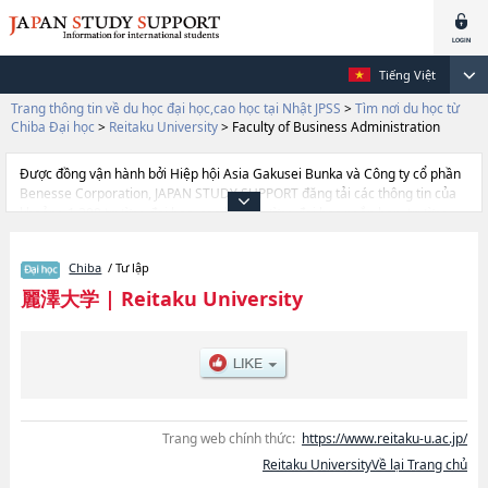
Tiếng Việt
Trang thông tin về du học đại học,cao học tại Nhật JPSS
>
Tìm nơi du học từ
Chiba Đại học
>
Reitaku University
>
Faculty of Business Administration
Được đồng vận hành bởi Hiệp hội Asia Gakusei Bunka và Công ty cổ phần
Benesse Corporation, JAPAN STUDY SUPPORT đăng tải các thông tin của
khoảng 1.300 trường đại học, cao học, trường đại học ngắn hạn, trường
chuyên môn đang tiếp nhận du học sinh.
Tại đây có đăng các thông tin chi tiết về Reitaku University, và thông tin
Chiba
/ Tư lập
cần thiết dành cho du học sinh, như là về các Ngành Faculty of Foreign
StudieshoặcNgành Faculty of EconomicshoặcNgành Faculty of
麗澤大学
|
Reitaku University
International StudieshoặcNgành Faculty of EngineeringhoặcNgành Faculty
of Business Administration, thông tin về từng ngành học, thông tin liên
quan đến thi tuyển như số lượng tuyển sinh, số lượng trúng tuyển, cở sở
trang thiết bị, hướng dẫn địa điểm v.v...
Trang web chính thức:
https://www.reitaku-u.ac.jp/
Reitaku UniversityVề lại Trang chủ