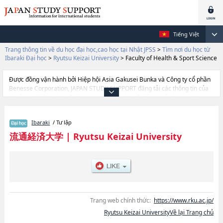
Tiếng Việt
Trang thông tin về du học đại học,cao học tại Nhật JPSS
>
Tìm nơi du học từ
Ibaraki Đại học
>
Ryutsu Keizai University
>
Faculty of Health & Sport Science
Được đồng vận hành bởi Hiệp hội Asia Gakusei Bunka và Công ty cổ phần
Benesse Corporation, JAPAN STUDY SUPPORT đăng tải các thông tin của
khoảng 1.300 trường đại học, cao học, trường đại học ngắn hạn, trường
chuyên môn đang tiếp nhận du học sinh.
Tại đây có đăng các thông tin chi tiết về Ryutsu Keizai University, và thông
Ibaraki
/ Tư lập
tin cần thiết dành cho du học sinh, như là về các Ngành Faculty of
EconomicshoặcNgành Faculty of Collaborative Regional
流通経済大学
|
Ryutsu Keizai University
SociologyhoặcNgành Faculty of Distribution and Logistics
SystemshoặcNgành Faculty of LawhoặcNgành Faculty of Health & Sport
Science, thông tin về từng ngành học, thông tin liên quan đến thi tuyển
như số lượng tuyển sinh, số lượng trúng tuyển, cở sở trang thiết bị, hướng
dẫn địa điểm v.v...
Trang web chính thức:
https://www.rku.ac.jp/
Ryutsu Keizai UniversityVề lại Trang chủ