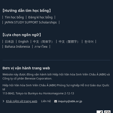
【Hướng dẫn tìm học bổng】
Tìm học bổng
Đăng kí học bổng
JAPAN STUDY SUPPORT Scholarships
【Lựa chọn ngôn ngữ】
日本語
English
中文（简体字）
中文（繁體字）
한국어
Bahasa Indonesia
ภาษาไทย
Đơn vị vận hành trang web
Website này được đồng vận hành bởi Hiệp hội Văn hóa Sinh Viên Châu Á (ABK) và
Công ty cổ phần Benesse Coporation.
Hiệp hội Văn hóa Sinh Viên Châu Á (ABK) Phòng Sự nghiệp Hỗ trợ Giáo dục Quốc
tế
113-8642, Tokyo-to Bunkyo-ku Honkomagome 2-12-13
Khái niệm về trang web
Liên hệ