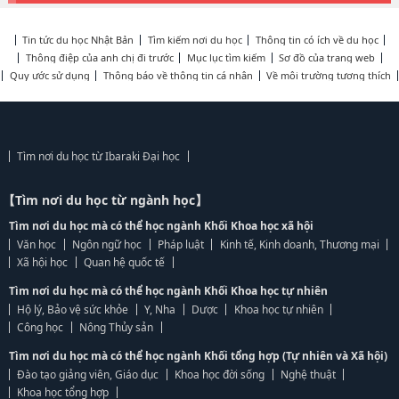
Tin tức du học Nhật Bản
Tìm kiếm nơi du học
Thông tin có ích về du học
Thông điệp của anh chị đi trước
Mục lục tìm kiếm
Sơ đồ của trang web
Quy ước sử dụng
Thông báo về thông tin cá nhân
Về môi trường tương thích
Tìm nơi du học từ Ibaraki Đại học
【Tìm nơi du học từ ngành học】
Tìm nơi du học mà có thể học ngành Khối Khoa học xã hội
Văn học
Ngôn ngữ học
Pháp luật
Kinh tế, Kinh doanh, Thương mại
Xã hội học
Quan hệ quốc tế
Tìm nơi du học mà có thể học ngành Khối Khoa học tự nhiên
Hộ lý, Bảo vệ sức khỏe
Y, Nha
Dược
Khoa học tự nhiên
Công học
Nông Thủy sản
Tìm nơi du học mà có thể học ngành Khối tổng hợp (Tự nhiên và Xã hội)
Đào tạo giảng viên, Giáo dục
Khoa học đời sống
Nghệ thuật
Khoa học tổng hợp