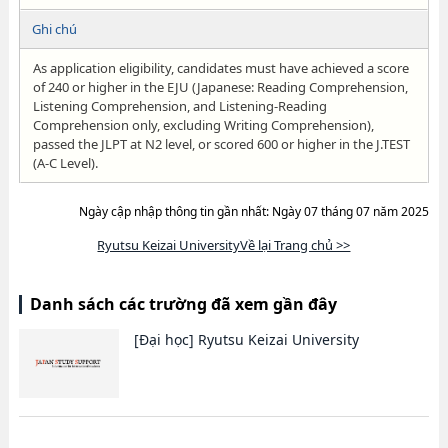
Ghi chú
As application eligibility, candidates must have achieved a score
of 240 or higher in the EJU (Japanese: Reading Comprehension,
Listening Comprehension, and Listening-Reading
Comprehension only, excluding Writing Comprehension),
passed the JLPT at N2 level, or scored 600 or higher in the J.TEST
(A-C Level).
Ngày cập nhập thông tin gần nhất: Ngày 07 tháng 07 năm 2025
Ryutsu Keizai UniversityVề lại Trang chủ >>
Danh sách các trường đã xem gần đây
[Đại học]
Ryutsu Keizai University