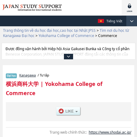
Tiếng Việt
Trang thông tin về du học đại học,cao học tại Nhật JPSS
>
Tìm nơi du học từ
Kanagawa Đại học
>
Yokohama College of Commerce
>
Commerce
Được đồng vận hành bởi Hiệp hội Asia Gakusei Bunka và Công ty cổ phần
Benesse Corporation, JAPAN STUDY SUPPORT đăng tải các thông tin của
khoảng 1.300 trường đại học, cao học, trường đại học ngắn hạn, trường
chuyên môn đang tiếp nhận du học sinh.
Tại đây có đăng các thông tin chi tiết về Yokohama College of Commerce,
Kanagawa
/ Tư lập
và thông tin cần thiết dành cho du học sinh, như là về các Ngành
Commerce, thông tin về từng ngành học, thông tin liên quan đến thi tuyển
横浜商科大学
|
Yokohama College of
như số lượng tuyển sinh, số lượng trúng tuyển, cở sở trang thiết bị, hướng
Commerce
dẫn địa điểm v.v...
Trang web chính thức:
https://www.shodai.ac.jp/