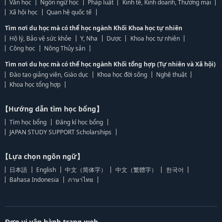
Văn học
Ngôn ngữ học
Pháp luật
Kinh tế, Kinh doanh, Thương mại
Xã hội học
Quan hệ quốc tế
Tìm nơi du học mà có thể học ngành Khối Khoa học tự nhiên
Hộ lý, Bảo vệ sức khỏe
Y, Nha
Dược
Khoa học tự nhiên
Công học
Nông Thủy sản
Tìm nơi du học mà có thể học ngành Khối tổng hợp (Tự nhiên và Xã hội)
Đào tạo giảng viên, Giáo dục
Khoa học đời sống
Nghệ thuật
Khoa học tổng hợp
【Hướng dẫn tìm học bổng】
Tìm học bổng
Đăng kí học bổng
JAPAN STUDY SUPPORT Scholarships
【Lựa chọn ngôn ngữ】
日本語
English
中文（简体字）
中文（繁體字）
한국어
Bahasa Indonesia
ภาษาไทย
Đơn vị vận hành trang web