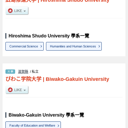
Hiroshima Shudo University 學系一覽
Commercial Science
Humanities and Human Sciences
滋賀縣
/ 私立
びわこ学院大学
|
Biwako-Gakuin University
Biwako-Gakuin University 學系一覽
Faculty of Education and Welfare