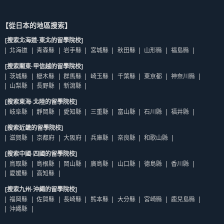
【從日本的地區搜索】
[搜索北海道·東北的留學院校]
北海道
青森縣
岩手縣
宮城縣
秋田縣
山形縣
福島縣
[搜索關東·甲信越的留學院校]
茨城縣
櫪木縣
群馬縣
崎玉縣
千葉縣
東京都
神奈川縣
山梨縣
長野縣
新瀉縣
[搜索東海·北陸的留學院校]
岐阜縣
靜岡縣
愛知縣
三重縣
富山縣
石川縣
福井縣
[搜索近畿的留學院校]
滋賀縣
京都府
大阪府
兵庫縣
奈良縣
和歌山縣
[搜索中國·四國的留學院校]
鳥取縣
島根縣
岡山縣
廣島縣
山口縣
德島縣
香川縣
愛媛縣
高知縣
[搜索九州·沖繩的留學院校]
福岡縣
佐賀縣
長崎縣
熊本縣
大分縣
宮崎縣
鹿兒島縣
沖繩縣