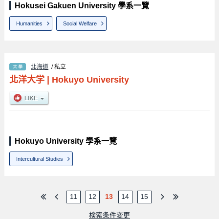
Hokusei Gakuen University 學系一覽
Humanities
Social Welfare
北海道
/ 私立
北洋大学
|
Hokuyo University
Hokuyo University 學系一覽
Intercultural Studies
11
12
13
14
15
検索条件変更