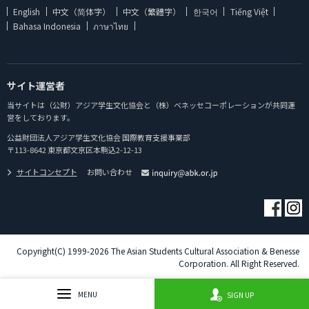
English
中文（简体字）
中文（繁體字）
한국어
Tiếng Việt
Bahasa Indonesia
ภาษาไทย
サイト運営者
当サイトは（公財）アジア学生文化協会と（株）ベネッセコーポレーションが共同運
営をしております。
公益財団法人アジア学生文化協会 国際教育支援事業部
〒113-8642 東京都文京区本駒込2-12-13
サイトコンセプト
お問い合わせ
Copyright(C) 1999-2026 The Asian Students Cultural Association & Benesse
Corporation. All Right Reserved.
MENU
SIGN UP