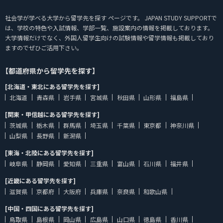
社会学が学べる大学から留学先を探す ページです。 JAPAN STUDY SUPPORTで
は、学校の特色や入試情報、学部一覧、施設案内の情報を掲載しております。
大学情報だけでなく、外国人留学生向けの試験情報や留学情報も掲載しており
ますのでぜひご活用下さい。
【都道府県から留学先を探す】
[北海道・東北にある留学先を探す]
北海道
青森県
岩手県
宮城県
秋田県
山形県
福島県
[関東・甲信越にある留学先を探す]
茨城県
栃木県
群馬県
埼玉県
千葉県
東京都
神奈川県
山梨県
長野県
新潟県
[東海・北陸にある留学先を探す]
岐阜県
静岡県
愛知県
三重県
富山県
石川県
福井県
[近畿にある留学先を探す]
滋賀県
京都府
大阪府
兵庫県
奈良県
和歌山県
[中国・四国にある留学先を探す]
鳥取県
島根県
岡山県
広島県
山口県
徳島県
香川県