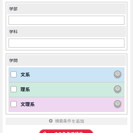
学部
学科
学問
文系
理系
文理系
検索条件を追加