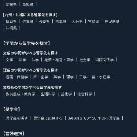
愛媛県
高知県
[九州・沖縄にある留学先を探す]
福岡県
佐賀県
長崎県
熊本県
大分県
宮崎県
鹿児島県
沖縄県
【学問から留学先を探す】
文系の学問が学べる留学先を探す
文学
語学
法学
経済・経営・商学
社会学
国際関係学
理系の学問が学べる留学先を探す
看護・保健学
医・歯学
薬学
理学
工学
農・水産学
文理系の学問が学べる留学先を探す
教員養成・教育学
生活科学
芸術学
総合科学
【奨学金】
奨学金を探す
奨学金に応募する
JAPAN STUDY SUPPORT奨学金
【言語選択】