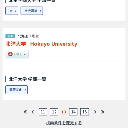
北星学園大学 学部一覧
文
社会福祉
北海道
/ 私立
北洋大学
|
Hokuyo University
北洋大学 学部一覧
国際文化
11
12
13
14
15
検索条件を変更する