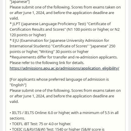
"Japanese"]
Please submit one of the following. Scores from exams taken on
or after June 1, 2024, and before the application deadline are
valid.
* JLPT (Japanese Language Proficiency Test) "Certificate of
Certification Results and Scores" (N1 100 points or higher, or N2
120 points or higher)
* EJU (Examination for Japanese University Admission for
International Students) "Certificate of Scores" "Japanese" 250
points or higher, "Writing" 30 points or higher
*Requirements differ for transfer and re-admission applicants.
Please refer to the following link for details.
https://admissions.apu.ac.jp/admissions/application_eligibility/
[For applicants whose preferred language of admission is
"English"]
Please submit one of the following. Scores from exams taken on
or after June 1, 2024, and before the application deadline are
valid.
• IELTS / IELTS Online: 6.0 or higher, with a minimum of 5.5 in all
sections.
• TOEFL iBT Test: 75 or 4.0 or higher.
• TOEIC (L&R)/(S&W) Test: 1540 or higher (S&W score is