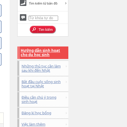
Tìm kiếm từ bản đồ
Hướng dẫn sinh hoạt
cho du học sinh
Những thủ tục cần làm
sau khi đến Nhật
Bắt đầu cuộc sống sinh
hoạt tại Nhật
Điều cần chú ý trong
sinh hoạt
Đăng kí học bổng
Việc làm thêm