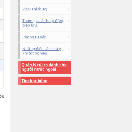
Visa (Thị thực)
Tham gia các hoạt động
giao lưu
Phòng tư vấn
Những điều cần chú ý
khi tốt nghiệp
Quản lý rủi ro dành cho
người nước ngoài
Tìm học bổng
026