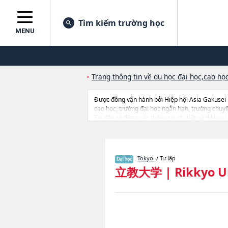
Tìm kiếm trường học
MENU
Trang thông tin về du học đại học,cao học
Được đồng vận hành bởi Hiệp hội Asia Gakusei
cao học, trường đại học ngắn hạn, trường chuy
Tại đây có đăng các thông tin chi tiết về Rikk
SciencehoặcNgành SociologyhoặcNgành Law 
BusinesshoặcNgành Intercultural Communicati
Intercultural Communication, Global Liberal A
đến thi tuyển như số lượng tuyển sinh, số lượng 
Tokyo
/ Tư lập
立教大学
|
Rikkyo U