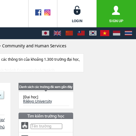
>
Community and Human Services
ác thông tin của khoảng 1.300 trường đại học,
ArtshoặcNgành EconomicshoặcNgành
cNgành Contemporary PsychologyhoặcNgành
ege of Law and Politics, College of
ng tin về từng ngành học, thông tin liên quan
[Đại học]
Rikkyo University
jp/
chủ