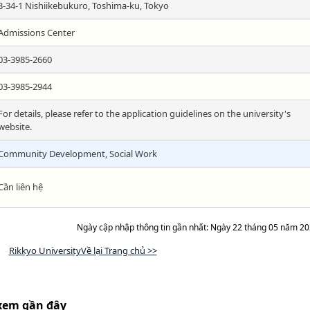
3-34-1 Nishiikebukuro, Toshima-ku, Tokyo
Admissions Center
03-3985-2660
03-3985-2944
For details, please refer to the application guidelines on the university's
website.
Community Development, Social Work
Cần liên hệ
Ngày cập nhập thông tin gần nhất: Ngày 22 tháng 05 năm 2
Rikkyo UniversityVề lại Trang chủ >>
xem gần đây