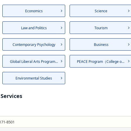
Economics
Science
Law and Politics
Tourism
Contemporary Psychology
Business
Global Liberal Arts Program...
PEACE Program（College of L...
Environmental Studies
Services
171-8501