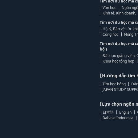
Tìm nơi du học mà c
Văn học
Ngôn ngữ
Kinh tế, Kinh doanh
Tìm nơi du học mà c
Hộ lý, Bảo vệ sức kh
Công học
Nông Th
Tìm nơi du học mà c
hội)
Đào tạo giảng viên, 
Khoa học tổng hợp
【Hướng dẫn tìm 
Tìm học bổng
Đăn
JAPAN STUDY SUPPO
【Lựa chọn ngôn
日本語
English
Bahasa Indonesia