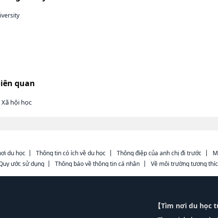
iversity
liên quan
 Xã hội học
ơi du học
Thông tin có ích về du học
Thông điệp của anh chị đi trước
M
Quy ước sử dụng
Thông báo về thông tin cá nhân
Về môi trường tương thí
【Tìm nơi du học 