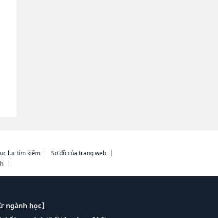
ục lục tìm kiếm
Sơ đồ của trang web
ch
từ ngành học】