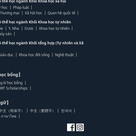
ó thể học ngành Khối Khoa học xã hội
 học
Pháp luật
, Thương mại
Xã hội học
Quan hệ quốc tế
ó thể học ngành Khối Khoa học tự nhiên
ỏe
Y, Nha
Dược
Khoa học tự nhiên
ủy sản
ó thể học ngành Khối tổng hợp (Tự nhiên và Xã
Giáo dục
Khoa học đời sống
Nghệ thuật
học bổng】
g kí học bổng
RT Scholarships
 ngữ】
中文（简体字）
中文（繁體字）
한국어
ภาษาไทย