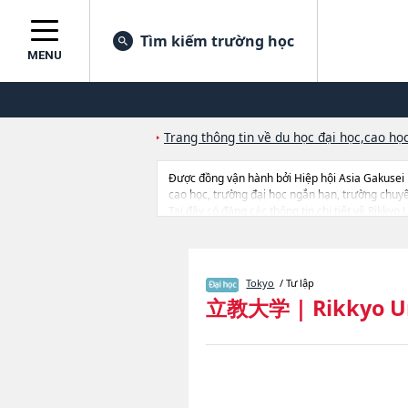
Tìm kiếm trường học
MENU
Trang thông tin về du học đại học,cao học
Được đồng vận hành bởi Hiệp hội Asia Gakusei
cao học, trường đại học ngắn hạn, trường chuy
Tại đây có đăng các thông tin chi tiết về Rikk
SciencehoặcNgành SociologyhoặcNgành Law 
BusinesshoặcNgành Intercultural Communicati
Intercultural Communication, Global Liberal A
đến thi tuyển như số lượng tuyển sinh, số lượng 
Tokyo
/ Tư lập
立教大学
|
Rikkyo U