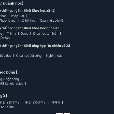
từ ngành học】
ó thể học ngành Khối Khoa học xã hội
 học
Pháp luật
, Thương mại
Xã hội học
Quan hệ quốc tế
ó thể học ngành Khối Khoa học tự nhiên
ỏe
Y, Nha
Dược
Khoa học tự nhiên
ủy sản
ó thể học ngành Khối tổng hợp (Tự nhiên và Xã
Giáo dục
Khoa học đời sống
Nghệ thuật
học bổng】
g kí học bổng
RT Scholarships
 ngữ】
中文（简体字）
中文（繁體字）
한국어
ภาษาไทย