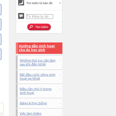
Tìm kiếm từ bản đồ
Hướng dẫn sinh hoạt
cho du học sinh
Những thủ tục cần làm
sau khi đến Nhật
Bắt đầu cuộc sống sinh
hoạt tại Nhật
Điều cần chú ý trong
sinh hoạt
Đăng kí học bổng
Việc làm thêm