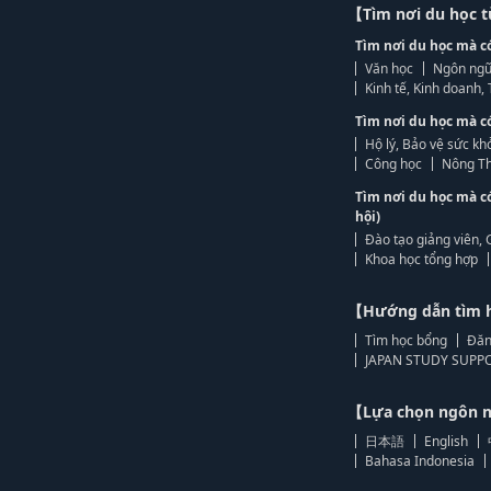
【Tìm nơi du học 
Tìm nơi du học mà c
Văn học
Ngôn ngữ
Kinh tế, Kinh doanh
Tìm nơi du học mà c
Hộ lý, Bảo vệ sức kh
Công học
Nông Th
Tìm nơi du học mà c
hội)
Đào tạo giảng viên, 
Khoa học tổng hợp
【Hướng dẫn tìm 
Tìm học bổng
Đăn
JAPAN STUDY SUPPO
【Lựa chọn ngôn
日本語
English
Bahasa Indonesia