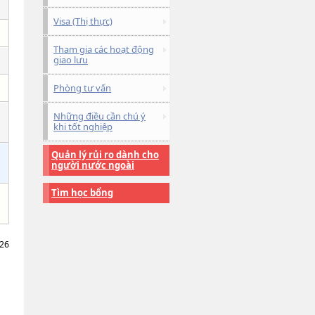
Visa (Thị thực)
Tham gia các hoạt động
giao lưu
Phòng tư vấn
Những điều cần chú ý
khi tốt nghiệp
Quản lý rủi ro dành cho
người nước ngoài
Tìm học bổng
026