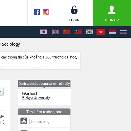
>
Sociology
ác thông tin của khoảng 1.300 trường đại học,
ArtshoặcNgành EconomicshoặcNgành
cNgành Contemporary PsychologyhoặcNgành
ege of Law and Politics, College of
ng tin về từng ngành học, thông tin liên quan
[Đại học]
Rikkyo University
jp/
chủ