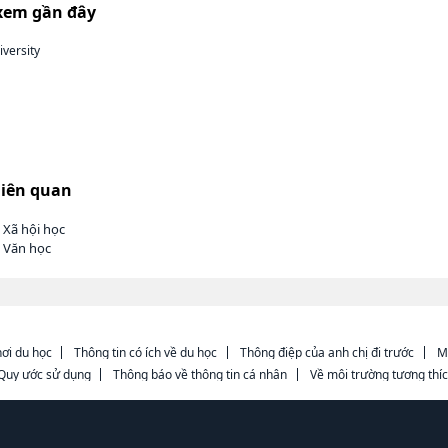
xem gần đây
iversity
liên quan
 Xã hội học
h Văn học
ơi du học
Thông tin có ích về du học
Thông điệp của anh chị đi trước
M
Quy ước sử dụng
Thông báo về thông tin cá nhân
Về môi trường tương thí