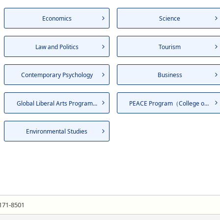
Economics
Science
Law and Politics
Tourism
Contemporary Psychology
Business
Global Liberal Arts Program...
PEACE Program（College of L...
Environmental Studies
171-8501