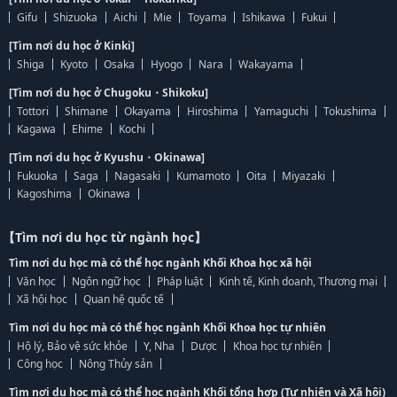
Gifu
Shizuoka
Aichi
Mie
Toyama
Ishikawa
Fukui
[Tìm nơi du học ở Kinki]
Shiga
Kyoto
Osaka
Hyogo
Nara
Wakayama
[Tìm nơi du học ở Chugoku・Shikoku]
Tottori
Shimane
Okayama
Hiroshima
Yamaguchi
Tokushima
Kagawa
Ehime
Kochi
[Tìm nơi du học ở Kyushu・Okinawa]
Fukuoka
Saga
Nagasaki
Kumamoto
Oita
Miyazaki
Kagoshima
Okinawa
【Tìm nơi du học từ ngành học】
Tìm nơi du học mà có thể học ngành Khối Khoa học xã hội
Văn học
Ngôn ngữ học
Pháp luật
Kinh tế, Kinh doanh, Thương mại
Xã hội học
Quan hệ quốc tế
Tìm nơi du học mà có thể học ngành Khối Khoa học tự nhiên
Hộ lý, Bảo vệ sức khỏe
Y, Nha
Dược
Khoa học tự nhiên
Công học
Nông Thủy sản
Tìm nơi du học mà có thể học ngành Khối tổng hợp (Tự nhiên và Xã hội)