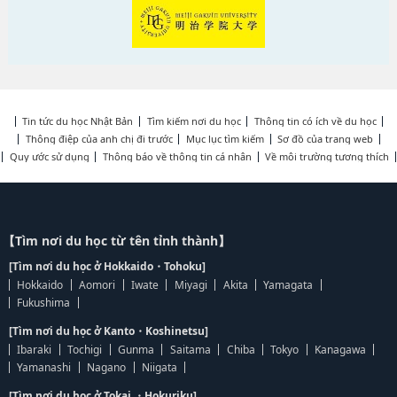
Tin tức du học Nhật Bản
Tìm kiếm nơi du học
Thông tin có ích về du học
Thông điệp của anh chị đi trước
Mục lục tìm kiếm
Sơ đồ của trang web
Quy ước sử dụng
Thông báo về thông tin cá nhân
Về môi trường tương thích
【Tìm nơi du học từ tên tỉnh thành】
[Tìm nơi du học ở Hokkaido・Tohoku]
Hokkaido
Aomori
Iwate
Miyagi
Akita
Yamagata
Fukushima
[Tìm nơi du học ở Kanto・Koshinetsu]
Ibaraki
Tochigi
Gunma
Saitama
Chiba
Tokyo
Kanagawa
Yamanashi
Nagano
Niigata
[Tìm nơi du học ở Tokai ・Hokuriku]