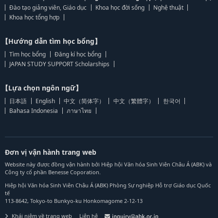
Đào tạo giảng viên, Giáo dục
Khoa học đời sống
Nghệ thuật
Khoa học tổng hợp
【Hướng dẫn tìm học bổng】
Tìm học bổng
Đăng kí học bổng
JAPAN STUDY SUPPORT Scholarships
【Lựa chọn ngôn ngữ】
日本語
English
中文（简体字）
中文（繁體字）
한국어
Bahasa Indonesia
ภาษาไทย
Đơn vị vận hành trang web
Website này được đồng vận hành bởi Hiệp hội Văn hóa Sinh Viên Châu Á (ABK) và
Công ty cổ phần Benesse Coporation.
Hiệp hội Văn hóa Sinh Viên Châu Á (ABK) Phòng Sự nghiệp Hỗ trợ Giáo dục Quốc
tế
113-8642, Tokyo-to Bunkyo-ku Honkomagome 2-12-13
Khái niệm về trang web
Liên hệ