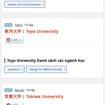
Human and Social Sciences
Tokyo
/ Tư lập
東洋大学
|
Toyo University
Toyo University Danh sách các ngành học
Literature
Design for Welfare Society
Ibaraki
/ Tư lập
常磐大学
|
Tokiwa University