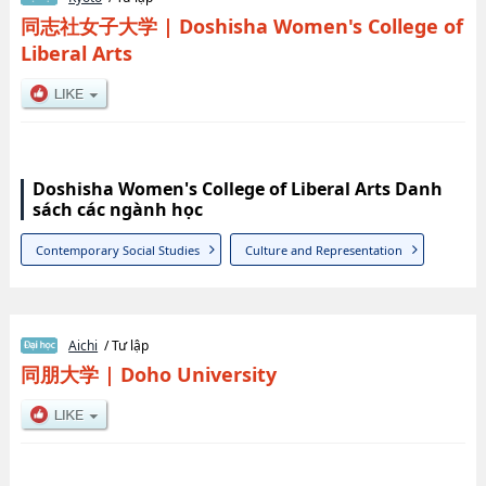
同志社女子大学
|
Doshisha Women's College of
Liberal Arts
Doshisha Women's College of Liberal Arts Danh
sách các ngành học
Contemporary Social Studies
Culture and Representation
Aichi
/ Tư lập
同朋大学
|
Doho University