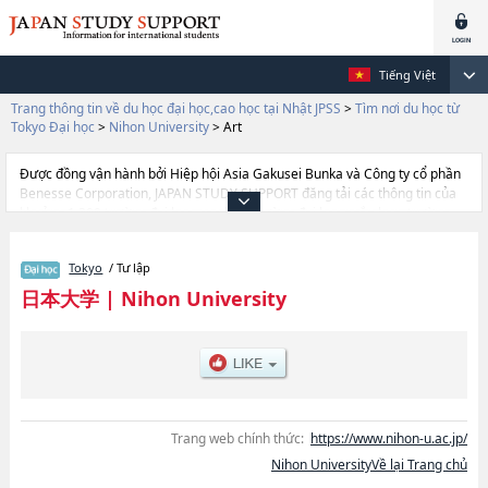
Tiếng Việt
Trang thông tin về du học đại học,cao học tại Nhật JPSS
>
Tìm nơi du học từ
Tokyo Đại học
>
Nihon University
>
Art
Được đồng vận hành bởi Hiệp hội Asia Gakusei Bunka và Công ty cổ phần
Benesse Corporation, JAPAN STUDY SUPPORT đăng tải các thông tin của
khoảng 1.300 trường đại học, cao học, trường đại học ngắn hạn, trường
chuyên môn đang tiếp nhận du học sinh.
Tại đây có đăng các thông tin chi tiết về Nihon University, và thông tin cần
Tokyo
/ Tư lập
thiết dành cho du học sinh, như là về các Ngành LawhoặcNgành
Humanities and ScienceshoặcNgành EconomicshoặcNgành
日本大学
|
Nihon University
CommercehoặcNgành ArthoặcNgành International RelationshoặcNgành
Science and TechnologyhoặcNgành Industrial TechnologyhoặcNgành
EngineeringhoặcNgành MedicinehoặcNgành DentistryhoặcNgành
Dentistry at MatsudohoặcNgành Bioresource ScienceshoặcNgành
PharmacyhoặcNgành Sports ScienceshoặcNgành Risk Management,
thông tin về từng ngành học, thông tin liên quan đến thi tuyển như số
lượng tuyển sinh, số lượng trúng tuyển, cở sở trang thiết bị, hướng dẫn địa
Trang web chính thức:
https://www.nihon-u.ac.jp/
điểm v.v...
Nihon UniversityVề lại Trang chủ