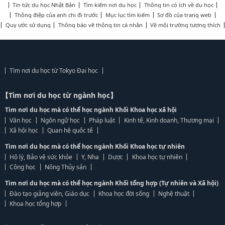
Tin tức du học Nhật Bản
Tìm kiếm nơi du học
Thông tin có ích về du học
Thông điệp của anh chị đi trước
Mục lục tìm kiếm
Sơ đồ của trang web
Quy ước sử dụng
Thông báo về thông tin cá nhân
Về môi trường tương thích
Tìm nơi du học từ Tokyo Đại học
【Tìm nơi du học từ ngành học】
Tìm nơi du học mà có thể học ngành Khối Khoa học xã hội
Văn học
Ngôn ngữ học
Pháp luật
Kinh tế, Kinh doanh, Thương mại
Xã hội học
Quan hệ quốc tế
Tìm nơi du học mà có thể học ngành Khối Khoa học tự nhiên
Hộ lý, Bảo vệ sức khỏe
Y, Nha
Dược
Khoa học tự nhiên
Công học
Nông Thủy sản
Tìm nơi du học mà có thể học ngành Khối tổng hợp (Tự nhiên và Xã hội)
Đào tạo giảng viên, Giáo dục
Khoa học đời sống
Nghệ thuật
Khoa học tổng hợp