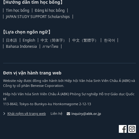
【Hướng dẫn tìm học bổng】
Tìm học bổng
Đăng kí học bổng
JAPAN STUDY SUPPORT Scholarships
【Lựa chọn ngôn ngữ】
日本語
English
中文（简体字）
中文（繁體字）
한국어
Bahasa Indonesia
ภาษาไทย
Đơn vị vận hành trang web
Website này được đồng vận hành bởi Hiệp hội Văn hóa Sinh Viên Châu Á (ABK) và
Công ty cổ phần Benesse Coporation.
Hiệp hội Văn hóa Sinh Viên Châu Á (ABK) Phòng Sự nghiệp Hỗ trợ Giáo dục Quốc
tế
113-8642, Tokyo-to Bunkyo-ku Honkomagome 2-12-13
Khái niệm về trang web
Liên hệ