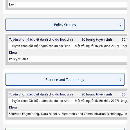
Law
Policy Studies
Tuyển chọn đặc biệt dành cho du học sinh
Số lượng tuyển sinh
Số n
Tuyển chọn đặc biệt dành cho du học sinh
Một vài người (Niên khóa 2027)
1người
Khoa
Policy Studies
Science and Technology
Tuyển chọn đặc biệt dành cho du học sinh
Số lượng tuyển sinh
Số n
Tuyển chọn đặc biệt dành cho du học sinh
Một vài người (Niên khóa 2027)
0người
Khoa
Software Engineering
Data Science
Electronics and Communication Technology
Mec