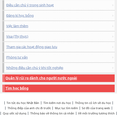
Điều cần chú ý trong sinh hoạt
Đăng kí học bổng
Việc làm thêm
Visa (Thị thực)
Tham gia các hoạt động giao lưu
Phòng tư vấn
Những điều cần chú ý khi tốt nghiệp
Quản lý rủi ro dành cho người nước ngoài
Tìm học bổng
Tin tức du học Nhật Bản
Tìm kiếm nơi du học
Thông tin có ích về du học
Thông điệp của anh chị đi trước
Mục lục tìm kiếm
Sơ đồ của trang web
Quy ước sử dụng
Thông báo về thông tin cá nhân
Về môi trường tương thích