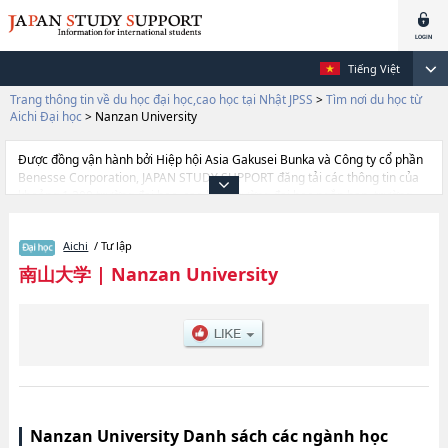
Tiếng Việt
Trang thông tin về du học đại học,cao học tại Nhật JPSS
>
Tìm nơi du học từ
Aichi Đại học
>
Nanzan University
Được đồng vận hành bởi Hiệp hội Asia Gakusei Bunka và Công ty cổ phần
Benesse Corporation, JAPAN STUDY SUPPORT đăng tải các thông tin của
khoảng 1.300 trường đại học, cao học, trường đại học ngắn hạn, trường
chuyên môn đang tiếp nhận du học sinh.
Tại đây có đăng các thông tin chi tiết về Nanzan University, và thông tin
Aichi
/ Tư lập
cần thiết dành cho du học sinh, như là về các Ngành
HumanitieshoặcNgành Foreign StudieshoặcNgành EconomicshoặcNgành
南山大学
|
Nanzan University
Business AdministrationhoặcNgành LawhoặcNgành Policy
StudieshoặcNgành Science and TechnologyhoặcNgành Global Liberal
Studies, thông tin về từng ngành học, thông tin liên quan đến thi tuyển như
số lượng tuyển sinh, số lượng trúng tuyển, cở sở trang thiết bị, hướng dẫn
địa điểm v.v...
Nanzan University Danh sách các ngành học