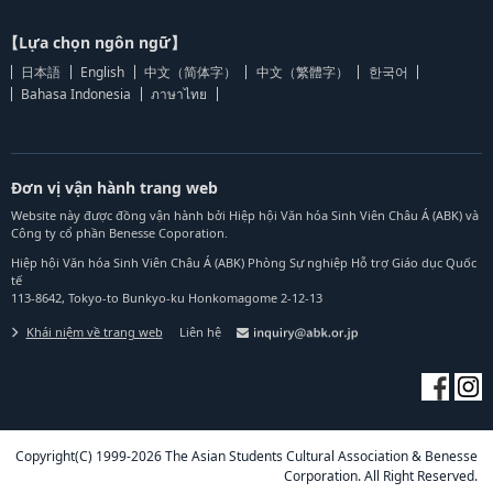
【Lựa chọn ngôn ngữ】
日本語
English
中文（简体字）
中文（繁體字）
한국어
Bahasa Indonesia
ภาษาไทย
Đơn vị vận hành trang web
Website này được đồng vận hành bởi Hiệp hội Văn hóa Sinh Viên Châu Á (ABK) và
Công ty cổ phần Benesse Coporation.
Hiệp hội Văn hóa Sinh Viên Châu Á (ABK) Phòng Sự nghiệp Hỗ trợ Giáo dục Quốc
tế
113-8642, Tokyo-to Bunkyo-ku Honkomagome 2-12-13
Khái niệm về trang web
Liên hệ
Copyright(C) 1999-2026 The Asian Students Cultural Association & Benesse
Corporation. All Right Reserved.