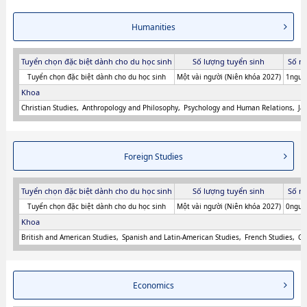
Humanities
Tuyển chọn đặc biệt dành cho du học sinh
Số lượng tuyển sinh
Số n
Tuyển chọn đặc biệt dành cho du học sinh
Một vài người (Niên khóa 2027)
1người
Khoa
Christian Studies
Anthropology and Philosophy
Psychology and Human Relations
Ja
Foreign Studies
Tuyển chọn đặc biệt dành cho du học sinh
Số lượng tuyển sinh
Số n
Tuyển chọn đặc biệt dành cho du học sinh
Một vài người (Niên khóa 2027)
0người
Khoa
British and American Studies
Spanish and Latin-American Studies
French Studies
Ge
Economics