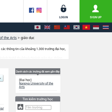
of the Arts
>
giáo dục
ác thông tin của khoảng 1.300 trường đại học,
các Ngành Nghệ thuậthoặcNgành giáo dục, thông
 dẫn địa điểm v.v...
[Đại học]
Nagoya University of the
Arts
jp/