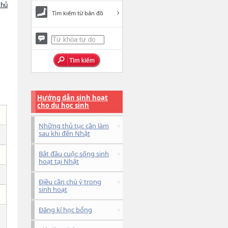
chủ
Tìm kiếm từ bản đồ
Hướng dẫn sinh hoạt
cho du học sinh
Những thủ tục cần làm
sau khi đến Nhật
Bắt đầu cuộc sống sinh
hoạt tại Nhật
Điều cần chú ý trong
sinh hoạt
Đăng kí học bổng