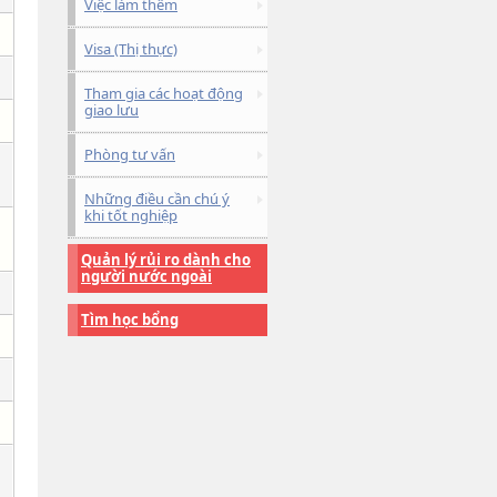
Việc làm thêm
Visa (Thị thực)
Tham gia các hoạt động
giao lưu
Phòng tư vấn
Những điều cần chú ý
khi tốt nghiệp
Quản lý rủi ro dành cho
người nước ngoài
Tìm học bổng