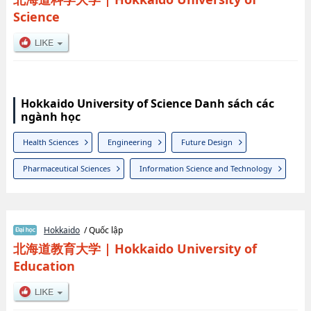
Science
Hokkaido University of Science Danh sách các
ngành học
Health Sciences
Engineering
Future Design
Pharmaceutical Sciences
Information Science and Technology
Hokkaido
/ Quốc lập
北海道教育大学
|
Hokkaido University of
Education