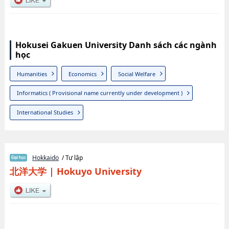
Hokusei Gakuen University Danh sách các ngành
học
Humanities
Economics
Social Welfare
Informatics ( Provisional name currently under development )
International Studies
Hokkaido
/ Tư lập
北洋大学
|
Hokuyo University