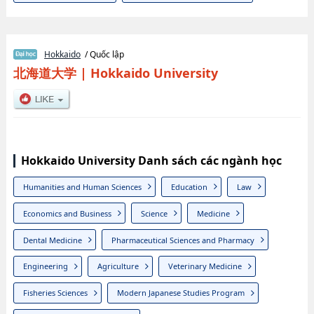
Hokkaido
/ Quốc lập
北海道大学
|
Hokkaido University
Hokkaido University Danh sách các ngành học
Humanities and Human Sciences
Education
Law
Economics and Business
Science
Medicine
Dental Medicine
Pharmaceutical Sciences and Pharmacy
Engineering
Agriculture
Veterinary Medicine
Fisheries Sciences
Modern Japanese Studies Program