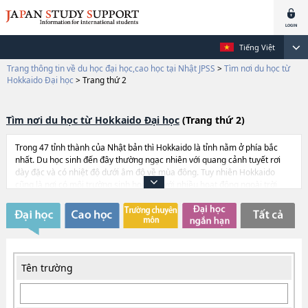
Tiếng Việt
Trang thông tin về du học đại học,cao học tại Nhật JPSS
>
Tìm nơi du học từ
Hokkaido Đại học
>
Trang thứ 2
Tìm nơi du học từ Hokkaido Đại học
(Trang thứ 2)
Trong 47 tỉnh thành của Nhật bản thì Hokkaido là tỉnh nằm ở phía bắc
nhất. Du học sinh đến đây thường ngạc nhiên với quang cảnh tuyết rơi
dày đặc và có nhiệt độ dưới âm độ về mùa đông. Tuy nhiên Hokkaido
cũng là nơi có môi trường sinh hoạt tốt với nhiều hoạt động ngoài trời
phong phú theo từng mùa. Ví dụ, mùa xuân thì có cưỡi ngựa, mùa hè thì
có đua phao trên suối, mùa thu thì vừa ngồi trên thuyền canu vừa ngắm
lá đỏ, còn mùa đông thì có trượt tuyết. Đối với những du học sinh thích
hoạt động thì Hokkaido có thể là một nơi lý tưởng. Các đại học ở đây,
trong đó có cả đại học nổi tiểng như là Đại học Hokkaido, đều tích cực
thu nhậ du học sinh.
Tên trường