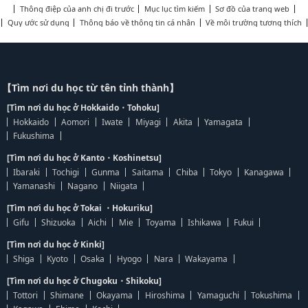
Thông điệp của anh chị đi trước
Mục lục tìm kiếm
Sơ đồ của trang web
Quy ước sử dụng
Thông báo về thông tin cá nhân
Về môi trường tương thích
【Tìm nơi du học từ tên tỉnh thành】
[Tìm nơi du học ở Hokkaido・Tohoku]
Hokkaido
Aomori
Iwate
Miyagi
Akita
Yamagata
Fukushima
[Tìm nơi du học ở Kanto・Koshinetsu]
Ibaraki
Tochigi
Gunma
Saitama
Chiba
Tokyo
Kanagawa
Yamanashi
Nagano
Niigata
[Tìm nơi du học ở Tokai ・Hokuriku]
Gifu
Shizuoka
Aichi
Mie
Toyama
Ishikawa
Fukui
[Tìm nơi du học ở Kinki]
Shiga
Kyoto
Osaka
Hyogo
Nara
Wakayama
[Tìm nơi du học ở Chugoku・Shikoku]
Tottori
Shimane
Okayama
Hiroshima
Yamaguchi
Tokushima