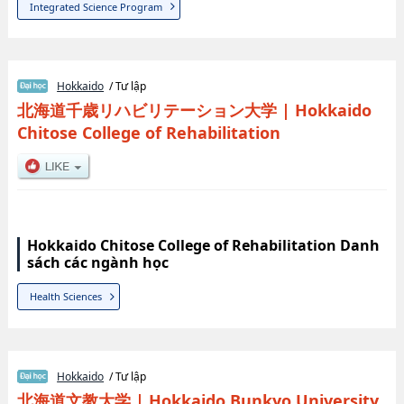
Integrated Science Program
Hokkaido
/ Tư lập
北海道千歳リハビリテーション大学
|
Hokkaido
Chitose College of Rehabilitation
Hokkaido Chitose College of Rehabilitation Danh
sách các ngành học
Health Sciences
Hokkaido
/ Tư lập
北海道文教大学
|
Hokkaido Bunkyo University