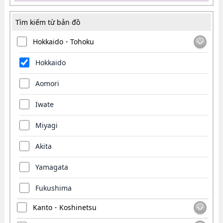
Tìm kiếm từ bản đồ
Hokkaido・Tohoku
Hokkaido
Aomori
Iwate
Miyagi
Akita
Yamagata
Fukushima
Kanto・Koshinetsu