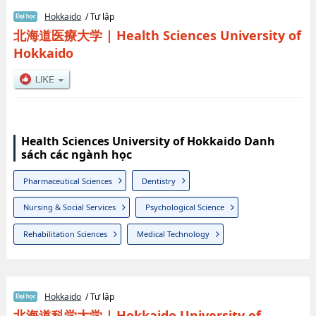
Hokkaido
/ Tư lập
北海道医療大学
|
Health Sciences University of
Hokkaido
Health Sciences University of Hokkaido Danh
sách các ngành học
Pharmaceutical Sciences
Dentistry
Nursing & Social Services
Psychological Science
Rehabilitation Sciences
Medical Technology
Hokkaido
/ Tư lập
北海道科学大学
|
Hokkaido University of