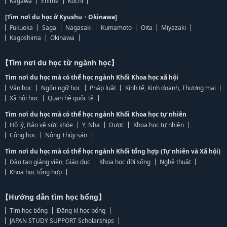
Kagawa
Ehime
Kochi
[Tìm nơi du học ở Kyushu・Okinawa]
Fukuoka
Saga
Nagasaki
Kumamoto
Oita
Miyazaki
Kagoshima
Okinawa
【Tìm nơi du học từ ngành học】
Tìm nơi du học mà có thể học ngành Khối Khoa học xã hội
Văn học
Ngôn ngữ học
Pháp luật
Kinh tế, Kinh doanh, Thương mại
Xã hội học
Quan hệ quốc tế
Tìm nơi du học mà có thể học ngành Khối Khoa học tự nhiên
Hộ lý, Bảo vệ sức khỏe
Y, Nha
Dược
Khoa học tự nhiên
Công học
Nông Thủy sản
Tìm nơi du học mà có thể học ngành Khối tổng hợp (Tự nhiên và Xã hội)
Đào tạo giảng viên, Giáo dục
Khoa học đời sống
Nghệ thuật
Khoa học tổng hợp
【Hướng dẫn tìm học bổng】
Tìm học bổng
Đăng kí học bổng
JAPAN STUDY SUPPORT Scholarships