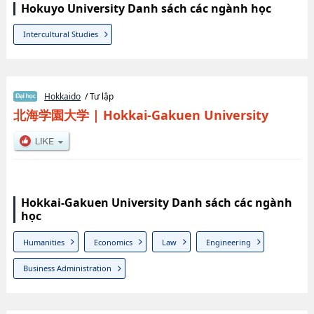
Hokuyo University Danh sách các ngành học
Intercultural Studies
Hokkaido
/ Tư lập
北海学園大学
|
Hokkai-Gakuen University
Hokkai-Gakuen University Danh sách các ngành
học
Humanities
Economics
Law
Engineering
Business Administration