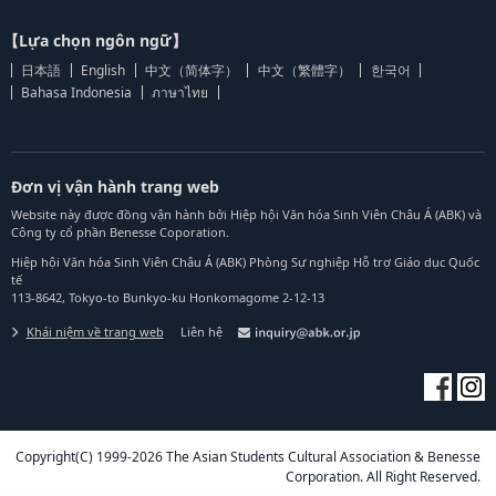
【Lựa chọn ngôn ngữ】
日本語
English
中文（简体字）
中文（繁體字）
한국어
Bahasa Indonesia
ภาษาไทย
Đơn vị vận hành trang web
Website này được đồng vận hành bởi Hiệp hội Văn hóa Sinh Viên Châu Á (ABK) và
Công ty cổ phần Benesse Coporation.
Hiệp hội Văn hóa Sinh Viên Châu Á (ABK) Phòng Sự nghiệp Hỗ trợ Giáo dục Quốc
tế
113-8642, Tokyo-to Bunkyo-ku Honkomagome 2-12-13
Khái niệm về trang web
Liên hệ
Copyright(C) 1999-2026 The Asian Students Cultural Association & Benesse
Corporation. All Right Reserved.