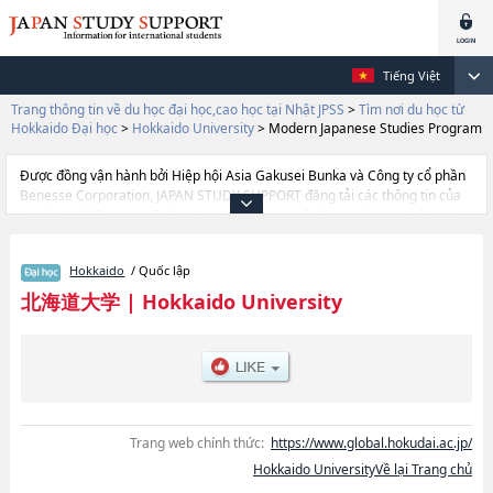
Tiếng Việt
Trang thông tin về du học đại học,cao học tại Nhật JPSS
>
Tìm nơi du học từ
Hokkaido Đại học
>
Hokkaido University
>
Modern Japanese Studies Program
Được đồng vận hành bởi Hiệp hội Asia Gakusei Bunka và Công ty cổ phần
Benesse Corporation, JAPAN STUDY SUPPORT đăng tải các thông tin của
khoảng 1.300 trường đại học, cao học, trường đại học ngắn hạn, trường
chuyên môn đang tiếp nhận du học sinh.
Tại đây có đăng các thông tin chi tiết về Hokkaido University, và thông tin
Hokkaido
/ Quốc lập
cần thiết dành cho du học sinh, như là về các Ngành Humanities and
Human ScienceshoặcNgành EducationhoặcNgành LawhoặcNgành
北海道大学
|
Hokkaido University
Economics and BusinesshoặcNgành SciencehoặcNgành
MedicinehoặcNgành Dental MedicinehoặcNgành Pharmaceutical
Sciences and PharmacyhoặcNgành EngineeringhoặcNgành
AgriculturehoặcNgành Veterinary MedicinehoặcNgành Fisheries
ScienceshoặcNgành Modern Japanese Studies ProgramhoặcNgành
Integrated Science Program, thông tin về từng ngành học, thông tin liên
quan đến thi tuyển như số lượng tuyển sinh, số lượng trúng tuyển, cở sở
Trang web chính thức:
https://www.global.hokudai.ac.jp/
trang thiết bị, hướng dẫn địa điểm v.v...
Hokkaido UniversityVề lại Trang chủ