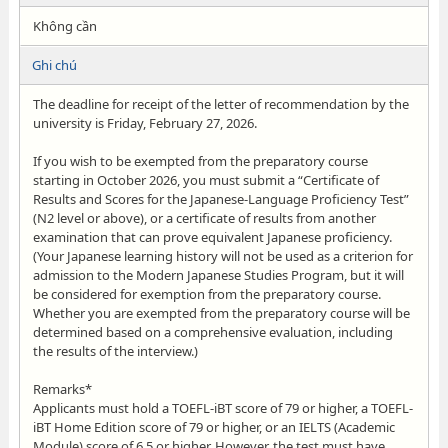
Không cần
Ghi chú
The deadline for receipt of the letter of recommendation by the
university is Friday, February 27, 2026.
If you wish to be exempted from the preparatory course
starting in October 2026, you must submit a “Certificate of
Results and Scores for the Japanese-Language Proficiency Test”
(N2 level or above), or a certificate of results from another
examination that can prove equivalent Japanese proficiency.
(Your Japanese learning history will not be used as a criterion for
admission to the Modern Japanese Studies Program, but it will
be considered for exemption from the preparatory course.
Whether you are exempted from the preparatory course will be
determined based on a comprehensive evaluation, including
the results of the interview.)
Remarks*
Applicants must hold a TOEFL-iBT score of 79 or higher, a TOEFL-
iBT Home Edition score of 79 or higher, or an IELTS (Academic
Module) score of 6.5 or higher. However, the test must have