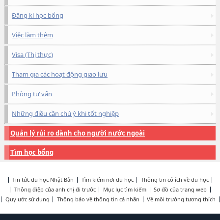
Đăng kí học bổng
Việc làm thêm
Visa (Thị thực)
Tham gia các hoạt động giao lưu
Phòng tư vấn
Những điều cần chú ý khi tốt nghiệp
Quản lý rủi ro dành cho người nước ngoài
Tìm học bổng
Tin tức du học Nhật Bản
Tìm kiếm nơi du học
Thông tin có ích về du học
Thông điệp của anh chị đi trước
Mục lục tìm kiếm
Sơ đồ của trang web
Quy ước sử dụng
Thông báo về thông tin cá nhân
Về môi trường tương thích