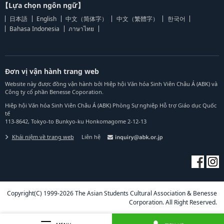
【Lựa chọn ngôn ngữ】
日本語
English
中文（简体字）
中文（繁體字）
한국어
Bahasa Indonesia
ภาษาไทย
Đơn vị vận hành trang web
Website này được đồng vận hành bởi Hiệp hội Văn hóa Sinh Viên Châu Á (ABK) và
Công ty cổ phần Benesse Coporation.
Hiệp hội Văn hóa Sinh Viên Châu Á (ABK) Phòng Sự nghiệp Hỗ trợ Giáo dục Quốc
tế
113-8642, Tokyo-to Bunkyo-ku Honkomagome 2-12-13
Khái niệm về trang web
Liên hệ
Copyright(C) 1999-2026 The Asian Students Cultural Association & Benesse
Corporation. All Right Reserved.