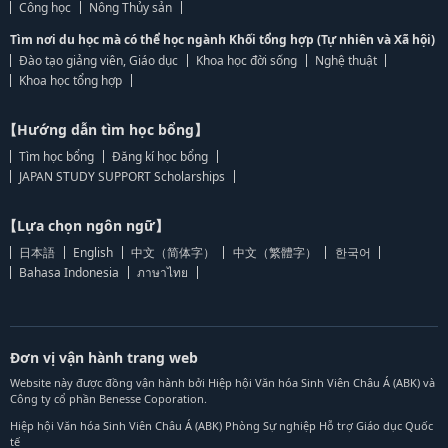
Công học
Nông Thủy sản
Tìm nơi du học mà có thể học ngành Khối tổng hợp (Tự nhiên và Xã hội)
Đào tạo giảng viên, Giáo dục
Khoa học đời sống
Nghệ thuật
Khoa học tổng hợp
【Hướng dẫn tìm học bổng】
Tìm học bổng
Đăng kí học bổng
JAPAN STUDY SUPPORT Scholarships
【Lựa chọn ngôn ngữ】
日本語
English
中文（简体字）
中文（繁體字）
한국어
Bahasa Indonesia
ภาษาไทย
Đơn vị vận hành trang web
Website này được đồng vận hành bởi Hiệp hội Văn hóa Sinh Viên Châu Á (ABK) và
Công ty cổ phần Benesse Coporation.
Hiệp hội Văn hóa Sinh Viên Châu Á (ABK) Phòng Sự nghiệp Hỗ trợ Giáo dục Quốc
tế