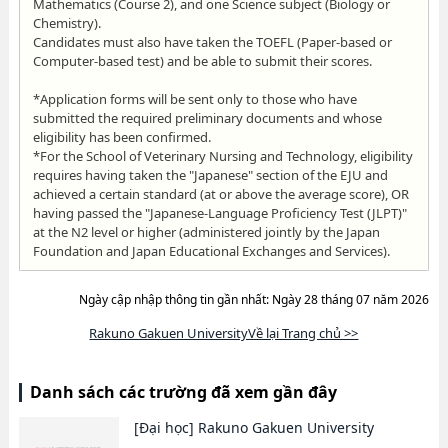
Mathematics (Course 2), and one Science subject (Biology or
Chemistry).
Candidates must also have taken the TOEFL (Paper-based or
Computer-based test) and be able to submit their scores.
*Application forms will be sent only to those who have
submitted the required preliminary documents and whose
eligibility has been confirmed.
*For the School of Veterinary Nursing and Technology, eligibility
requires having taken the "Japanese" section of the EJU and
achieved a certain standard (at or above the average score), OR
having passed the "Japanese-Language Proficiency Test (JLPT)"
at the N2 level or higher (administered jointly by the Japan
Foundation and Japan Educational Exchanges and Services).
Ngày cập nhập thông tin gần nhất: Ngày 28 tháng 07 năm 2026
Rakuno Gakuen UniversityVề lại Trang chủ >>
Danh sách các trường đã xem gần đây
[Đại học]
Rakuno Gakuen University