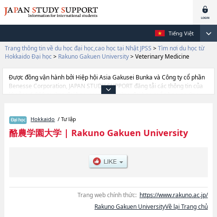
Tiếng Việt
Trang thông tin về du học đại học,cao học tại Nhật JPSS
>
Tìm nơi du học từ
Hokkaido Đại học
>
Rakuno Gakuen University
>
Veterinary Medicine
Được đồng vận hành bởi Hiệp hội Asia Gakusei Bunka và Công ty cổ phần
Benesse Corporation, JAPAN STUDY SUPPORT đăng tải các thông tin của
khoảng 1.300 trường đại học, cao học, trường đại học ngắn hạn, trường
chuyên môn đang tiếp nhận du học sinh.
Tại đây có đăng các thông tin chi tiết về Rakuno Gakuen University, và
Hokkaido
/ Tư lập
thông tin cần thiết dành cho du học sinh, như là về các Ngành Agriculture,
Food and Environment ScienceshoặcNgành Veterinary Medicine, thông tin
酪農学園大学
|
Rakuno Gakuen University
về từng ngành học, thông tin liên quan đến thi tuyển như số lượng tuyển
sinh, số lượng trúng tuyển, cở sở trang thiết bị, hướng dẫn địa điểm v.v...
Trang web chính thức:
https://www.rakuno.ac.jp/
Rakuno Gakuen UniversityVề lại Trang chủ