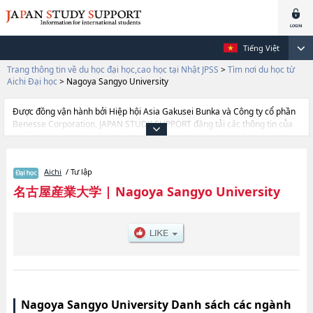
Tiếng Việt
Trang thông tin về du học đại học,cao học tại Nhật JPSS
>
Tìm nơi du học từ
Aichi Đại học
>
Nagoya Sangyo University
Được đồng vận hành bởi Hiệp hội Asia Gakusei Bunka và Công ty cổ phần
Benesse Corporation, JAPAN STUDY SUPPORT đăng tải các thông tin của
khoảng 1.300 trường đại học, cao học, trường đại học ngắn hạn, trường
chuyên môn đang tiếp nhận du học sinh.
Tại đây có đăng các thông tin chi tiết về Nagoya Sangyo University, và
Aichi
/ Tư lập
thông tin cần thiết dành cho du học sinh, như là về các Ngành Current
Business, thông tin về từng ngành học, thông tin liên quan đến thi tuyển
名古屋産業大学
|
Nagoya Sangyo University
như số lượng tuyển sinh, số lượng trúng tuyển, cở sở trang thiết bị, hướng
dẫn địa điểm v.v...
Nagoya Sangyo University Danh sách các ngành