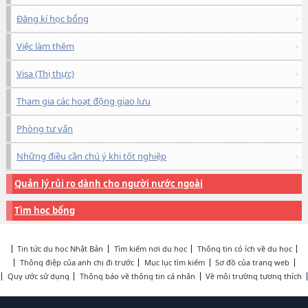
Đăng kí học bổng
Việc làm thêm
Visa (Thị thực)
Tham gia các hoạt động giao lưu
Phòng tư vấn
Những điều cần chú ý khi tốt nghiệp
Quản lý rủi ro dành cho người nước ngoài
Tìm học bổng
Tin tức du học Nhật Bản
Tìm kiếm nơi du học
Thông tin có ích về du học
Thông điệp của anh chị đi trước
Mục lục tìm kiếm
Sơ đồ của trang web
Quy ước sử dụng
Thông báo về thông tin cá nhân
Về môi trường tương thích