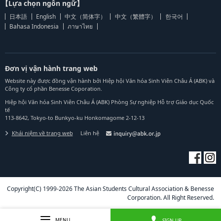
【Lựa chọn ngôn ngữ】
日本語
English
中文（简体字）
中文（繁體字）
한국어
Bahasa Indonesia
ภาษาไทย
Đơn vị vận hành trang web
Website này được đồng vận hành bởi Hiệp hội Văn hóa Sinh Viên Châu Á (ABK) và
Công ty cổ phần Benesse Coporation.
Hiệp hội Văn hóa Sinh Viên Châu Á (ABK) Phòng Sự nghiệp Hỗ trợ Giáo dục Quốc
tế
113-8642, Tokyo-to Bunkyo-ku Honkomagome 2-12-13
Khái niệm về trang web
Liên hệ
Copyright(C) 1999-2026 The Asian Students Cultural Association & Benesse
Corporation. All Right Reserved.
MENU
SIGN UP