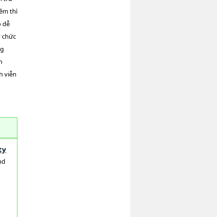
ềm thì
o dễ
y chức
ng
n
h viễn
ty
nd