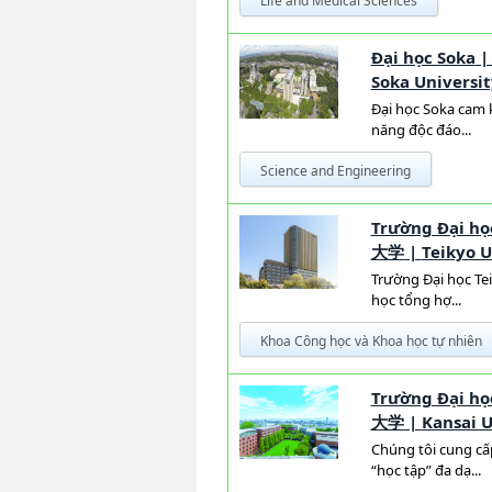
Life and Medical Sciences
Đại học Soka
Soka Universit
Đại học Soka cam 
năng độc đáo...
Science and Engineering
Trường Đại họ
大学
|
Teikyo U
Trường Đại học Tei
học tổng hợ...
Khoa Công học và Khoa học tự nhiên
Trường Đại họ
大学
|
Kansai U
Chúng tôi cung cấ
“học tập” đa dạ...