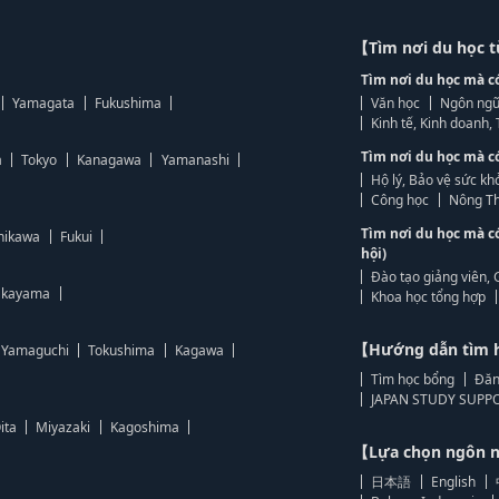
【Tìm nơi du học 
Tìm nơi du học mà c
Yamagata
Fukushima
Văn học
Ngôn ngữ
Kinh tế, Kinh doanh
Tìm nơi du học mà c
a
Tokyo
Kanagawa
Yamanashi
Hộ lý, Bảo vệ sức kh
Công học
Nông Th
Tìm nơi du học mà c
hikawa
Fukui
hội)
Đào tạo giảng viên, 
kayama
Khoa học tổng hợp
【Hướng dẫn tìm 
Yamaguchi
Tokushima
Kagawa
Tìm học bổng
Đăn
JAPAN STUDY SUPPO
ita
Miyazaki
Kagoshima
【Lựa chọn ngôn
日本語
English