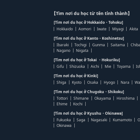
【Tìm nơi du học từ tên tỉnh thành】
[Tìm nơi du học ở Hokkaido・Tohoku]
Hokkaido
Aomori
Iwate
Miyagi
Akita
[Tìm nơi du học ở Kanto・Koshinetsu]
Ibaraki
Tochigi
Gunma
Saitama
Chib
Nagano
Niigata
[Tìm nơi du học ở Tokai ・Hokuriku]
Gifu
Shizuoka
Aichi
Mie
Toyama
Is
[Tìm nơi du học ở Kinki]
Shiga
Kyoto
Osaka
Hyogo
Nara
Wa
[Tìm nơi du học ở Chugoku・Shikoku]
Tottori
Shimane
Okayama
Hiroshima
Ehime
Kochi
[Tìm nơi du học ở Kyushu・Okinawa]
Fukuoka
Saga
Nagasaki
Kumamoto
O
Okinawa