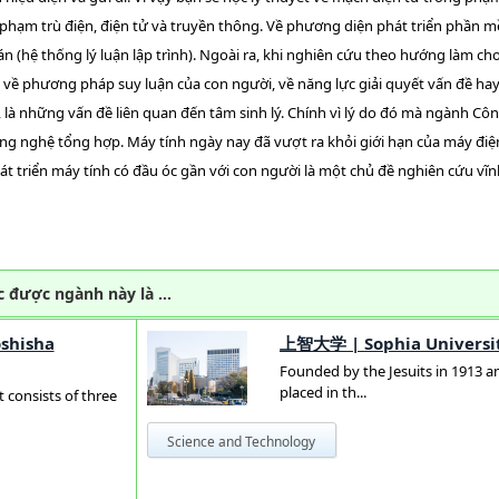
 phạm trù điện, điện tử và truyền thông. Về phương diện phát triển phần m
án (hệ thống lý luận lập trình). Ngoài ra, khi nghiên cứu theo hướng làm ch
t về phương pháp suy luận của con người, về năng lực giải quyết vấn đề ha
 là những vấn đề liên quan đến tâm sinh lý. Chính vì lý do đó mà ngành Cô
ng nghệ tổng hợp. Máy tính ngày nay đã vượt ra khỏi giới hạn của máy điệ
hát triển máy tính có đầu óc gần với con người là một chủ đề nghiên cứu vĩn
c được ngành này là …
shisha
上智大学
|
Sophia Universi
Founded by the Jesuits in 1913 a
placed in th...
 consists of three
Science and Technology