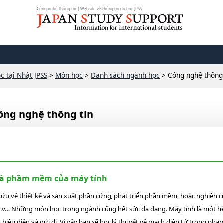
Công nghệ thông tin | Website về thông tin du học JPSS
c tại Nhật JPSS
>
Môn học
>
Danh sách ngành học
> Công nghệ thông 
ông nghệ thông tin
và phầm mềm của máy tính
ứu về thiết kế và sản xuất phần cứng, phát triển phần mềm, hoặc nghiên 
.v… Những môn học trong ngành cũng hết sức đa dạng. Máy tính là một h
 hiệu điện và gửi đi. Vì vậy bạn sẽ học lý thuyết về mạch điện tử trong phạ