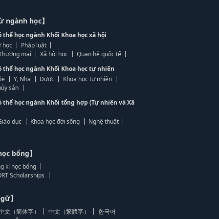
từ ngành học】
ó thể học ngành Khối Khoa học xã hội
 học
Pháp luật
, Thương mại
Xã hội học
Quan hệ quốc tế
ó thể học ngành Khối Khoa học tự nhiên
ỏe
Y, Nha
Dược
Khoa học tự nhiên
ủy sản
ó thể học ngành Khối tổng hợp (Tự nhiên và Xã
Giáo dục
Khoa học đời sống
Nghệ thuật
học bổng】
g kí học bổng
RT Scholarships
 ngữ】
中文（简体字）
中文（繁體字）
한국어