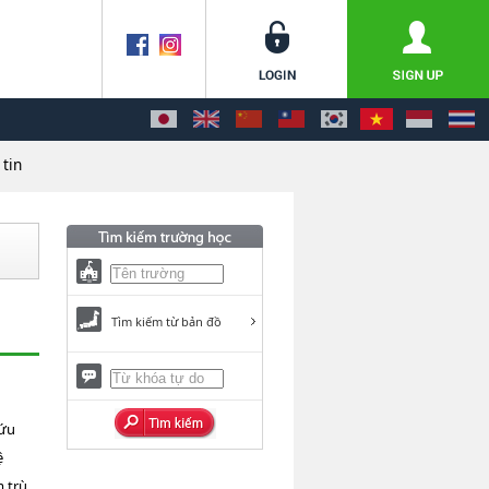
tin
Tìm kiếm từ bản đồ
cứu
ệ
m trù