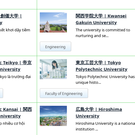
|
創価大学
|
関西学院大学
|
Kwansei
y
Gakuin University
kết khơi dậy tiềm
The university is committed to
nurturing and se...
Engineering
c Teikyo
|
帝京
東京工芸大学
|
Tokyo
niversity
Polytechnic University
kyo là trường đại
Tokyo Polytechnic University has
unique histo...
Faculty of Engineering
c Kansai
|
関西
広島大学
|
Hiroshima
niversity
University
p nhiều cơ hội
Hiroshima University is a nationa
institution ...